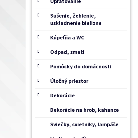
e
Upratovanie
l
Sušenie, žehlenie,
uskladnenie bielizne
Kúpeľňa a WC
Odpad, smeti
Pomôcky do domácnosti
Úložný priestor
Dekorácie
Dekorácie na hrob, kahance
Sviečky, svietniky, lampáše