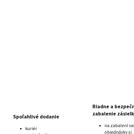
Riadne a bezpeč
zabalenie zásiel
Spoľahlivé dodanie
na zabalení va
kuriér
objednávky si