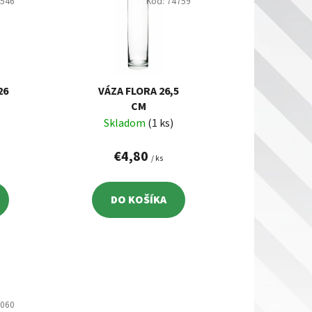
i
4546
Kód:
74759
e
p
r
o
d
26
VÁZA FLORA 26,5
CM
u
Skladom
(1 ks)
k
t
€4,80
/ ks
o
v
DO KOŠÍKA
3060