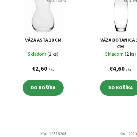
p
Kód:
73575
Kód:
6
i
s
p
r
o
VÁZA ASTA 18 CM
VÁZA BOTANICA 
d
CM
Skladom
(1 ks)
Skladom
(2 ks)
u
k
€2,60
€4,60
/ ks
/ ks
t
o
v
DO KOŠÍKA
DO KOŠÍKA
Kód:
18518206
Kód:
201