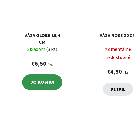
VÁZA GLOBE 16,4
VÁZA ROSE 20 C
CM
Skladom
(3 ks)
Momentálne
nedostupné
€6,50
/ ks
€4,90
/ ks
DO KOŠÍKA
DETAIL
O
v