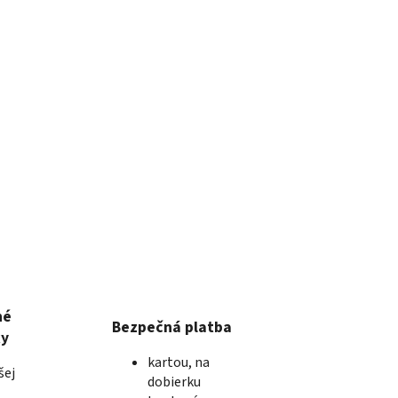
né
Bezpečná platba
ky
kartou, na
šej
dobierku