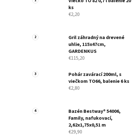
Viečko TO 82 0,7 l balenie 20
ks
€2,20
Gril záhradný na drevené
uhlie, 115x47cm,
GARDENKUS
€115,20
Pohár zavárací 200ml, s
viečkom TO66, balenie 6 ks
€2,80
Bazén Bestway® 54006,
Family, nafukovací,
2,62x1,75x0,51 m
€29,90