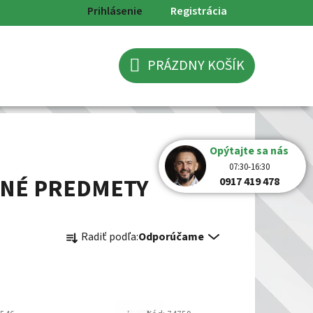
Prihlásenie
Registrácia
PRÁZDNY KOŠÍK
NÁKUPNÝ
KOŠÍK
Opýtajte sa nás
07:30-16:30
ČNÉ PREDMETY
0917 419 478
R
Radiť podľa:
Odporúčame
a
d
e
n