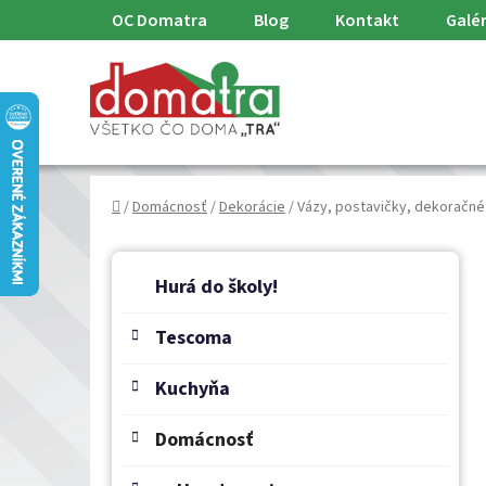
Prejsť
OC Domatra
Blog
Kontakt
Galér
na
obsah
Domov
/
Domácnosť
/
Dekorácie
/
Vázy, postavičky, dekoračn
B
K
Preskočiť
a
o
Hurá do školy!
kategórie
t
č
e
Tescoma
n
g
ý
ó
Kuchyňa
p
r
a
i
Domácnosť
e
n