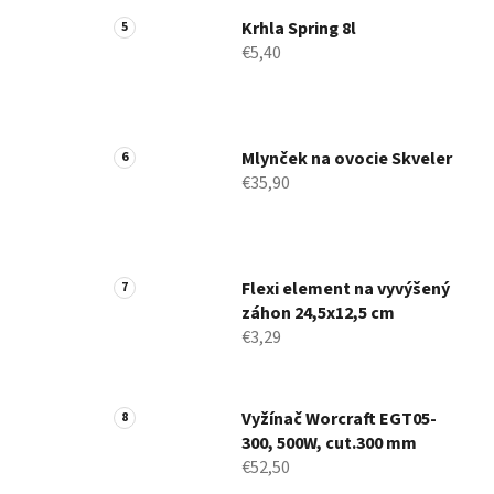
Krhla Spring 8l
€5,40
Mlynček na ovocie Skveler
€35,90
Flexi element na vyvýšený
záhon 24,5x12,5 cm
€3,29
Vyžínač Worcraft EGT05-
300, 500W, cut.300 mm
€52,50