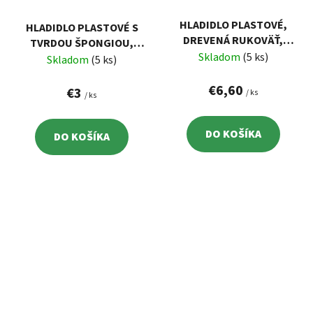
HLADIDLO PLASTOVÉ,
HLADIDLO PLASTOVÉ S
DREVENÁ RUKOVÄŤ,
TVRDOU ŠPONGIOU,
400X175MM
Skladom
(5 ks)
270X130MM
Skladom
(5 ks)
€6,60
€3
/ ks
/ ks
DO KOŠÍKA
DO KOŠÍKA