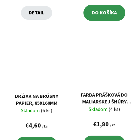
DETAIL
DO KOŠÍKA
FARBA PRÁŠKOVÁ DO
DRŽIAK NA BRÚSNY
MALIARSKEJ ŠNÚRY
PAPIER, 85X160MM
100G, MODRÁ
Skladom
(4 ks)
Skladom
(6 ks)
€1,80
€4,60
/ ks
/ ks