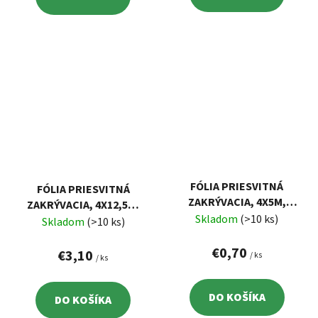
FÓLIA PRIESVITNÁ
FÓLIA PRIESVITNÁ
ZAKRÝVACIA, 4X5M,
ZAKRÝVACIA, 4X12,5M,
HRÚBKA 0,007MM
Skladom
(>10 ks)
HRÚBKA 0,007MM
Skladom
(>10 ks)
€0,70
€3,10
/ ks
/ ks
DO KOŠÍKA
DO KOŠÍKA