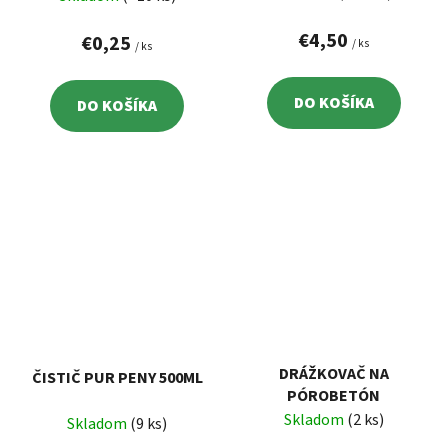
ŠPIČKA, ZNAČKOVAČ SO
STRÚHADLOM, SO 6
€4,50
€0,25
/ ks
/ ks
TUHAMI
DO KOŠÍKA
DO KOŠÍKA
DRÁŽKOVAČ NA
ČISTIČ PUR PENY 500ML
PÓROBETÓN
Skladom
(2 ks)
Skladom
(9 ks)