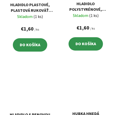
HLADIDLO
HLADIDLO PLASTOVÉ,
POLYSTYRÉNOVÉ,
PLASTOVÁ RUKOVÄŤ,
270X130MM
Skladom
(1 ks)
270X130MM
Skladom
(1 ks)
€1,60
€1,60
/ ks
/ ks
DO KOŠÍKA
DO KOŠÍKA
HUBKA HNEDÁ
HLADIDLO S PENOVOU