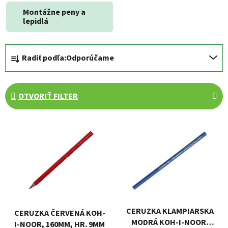
Montážne peny a
lepidlá
R
Radiť podľa:
Odporúčame
a
d
e
OTVORIŤ FILTER
n
i
V
e
ý
p
p
r
i
o
s
d
p
u
r
k
CERUZKA KLAMPIARSKA
CERUZKA ČERVENÁ KOH-
o
t
MODRÁ KOH-I-NOOR,
I-NOOR, 160MM, HR. 9MM