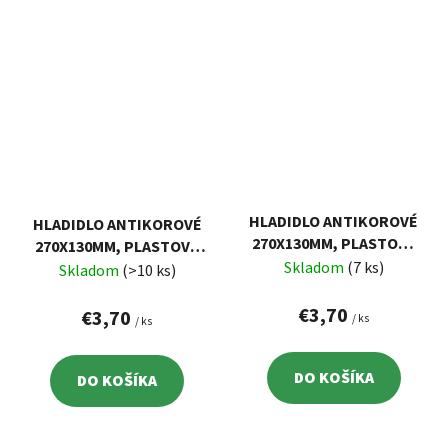
HLADIDLO ANTIKOROVÉ
HLADIDLO ANTIKOROVÉ
270X130MM, PLASTOVÁ
270X130MM, PLASTOVÁ
RUKOVÄŤ, ZUBY
Skladom
(7 ks)
RUKOVÄŤ, ZUBY
Skladom
(>10 ks)
12X12MM
10X10MM
€3,70
€3,70
/ ks
/ ks
DO KOŠÍKA
DO KOŠÍKA