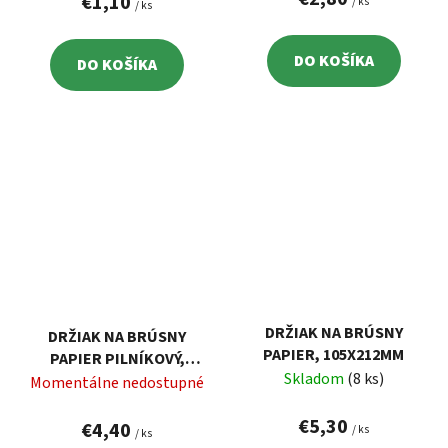
€1,10
/ ks
/ ks
DO KOŠÍKA
DO KOŠÍKA
DRŽIAK NA BRÚSNY
DRŽIAK NA BRÚSNY
PAPIER, 105X212MM
PAPIER PILNÍKOVÝ,
Skladom
(8 ks)
270X24MM, 4KS BRÚSNY
Momentálne nedostupné
PAPIER, ABS EXTOL
€5,30
8803500
€4,40
/ ks
/ ks