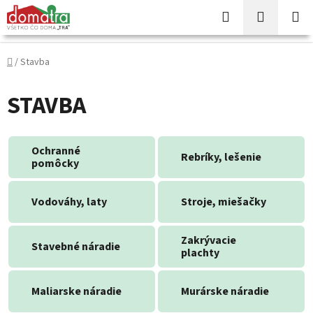
Prejsť
Hľadať
NÁKUP
na
KOŠÍK
obsah
Domov
/
Stavba
STAVBA
Ochranné
Rebríky, lešenie
pomôcky
Vodováhy, laty
Stroje, miešačky
Zakrývacie
Stavebné náradie
plachty
Maliarske náradie
Murárske náradie