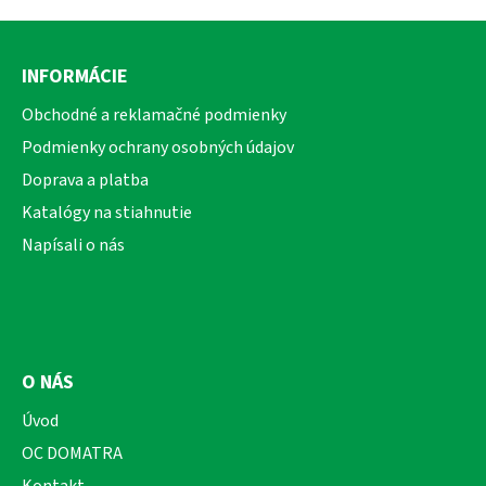
Z
á
INFORMÁCIE
p
ä
Obchodné a reklamačné podmienky
t
Podmienky ochrany osobných údajov
i
Doprava a platba
e
Katalógy na stiahnutie
Napísali o nás
O NÁS
Úvod
OC DOMATRA