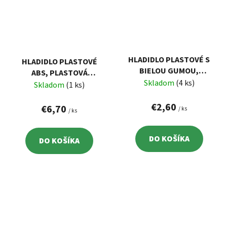
HLADIDLO PLASTOVÉ S
HLADIDLO PLASTOVÉ
BIELOU GUMOU,
ABS, PLASTOVÁ
270X130MM, GUMA HR.
Skladom
(4 ks)
RUKOVÄŤ, 270X130MM,
Skladom
(1 ks)
4MM
HR. 3MM
€2,60
€6,70
/ ks
/ ks
DO KOŠÍKA
DO KOŠÍKA