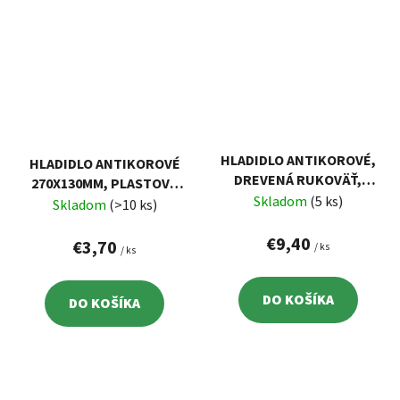
HLADIDLO ANTIKOROVÉ,
HLADIDLO ANTIKOROVÉ
DREVENÁ RUKOVÄŤ,
270X130MM, PLASTOVÁ
480X130MM
Skladom
(5 ks)
RUKOVÄŤ, ZUBY 8X8MM
Skladom
(>10 ks)
€9,40
€3,70
/ ks
/ ks
DO KOŠÍKA
DO KOŠÍKA