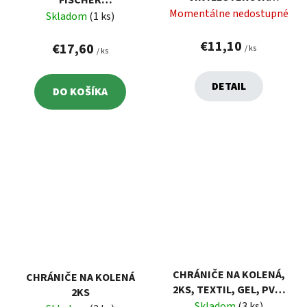
RAWLPLUG - 300ML
Momentálne nedostupné
VINYLESTEROVÁ - 300 ML
Skladom
(1 ks)
€11,10
€17,60
/ ks
/ ks
DETAIL
DO KOŠÍKA
CHRÁNIČE NA KOLENÁ,
CHRÁNIČE NA KOLENÁ
2KS, TEXTIL, GEL, PVC,
2KS
SUCHÝ ZIPS
Skladom
(3 ks)