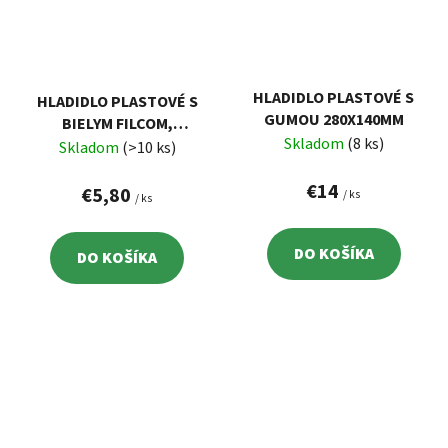
HLADIDLO PLASTOVÉ S
HLADIDLO PLASTOVÉ S
GUMOU 280X140MM
BIELYM FILCOM,
Skladom
(8 ks)
270X130MM, FILC HR.
Skladom
(>10 ks)
8MM
€14
€5,80
/ ks
/ ks
DO KOŠÍKA
DO KOŠÍKA