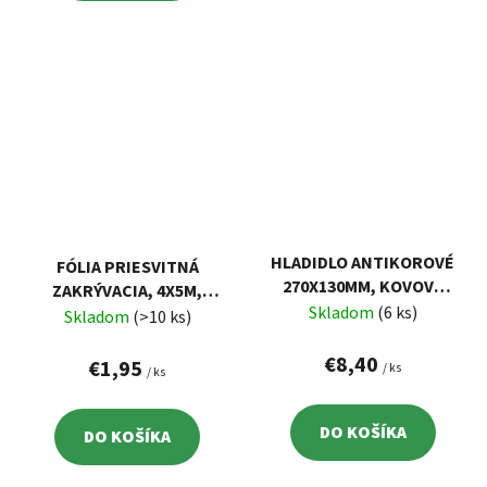
HLADIDLO ANTIKOROVÉ
FÓLIA PRIESVITNÁ
270X130MM, KOVOVÁ
ZAKRÝVACIA, 4X5M,
POGUMOVANÁ
Skladom
(6 ks)
HRÚBKA 0,018MM
Skladom
(>10 ks)
RUKOVÄŤ, HLADKÉ
€8,40
€1,95
/ ks
/ ks
DO KOŠÍKA
DO KOŠÍKA