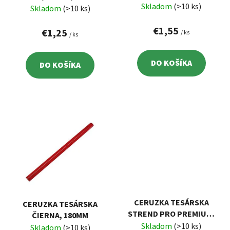
d
o
175MM, HR. 7MM
Skladom
(>10 ks)
Skladom
(>10 ks)
u
v
k
€1,55
€1,25
/ ks
/ ks
t
o
DO KOŠÍKA
DO KOŠÍKA
v
CERUZKA TESÁRSKA
CERUZKA TESÁRSKA
STREND PRO PREMIUM,
ČIERNA, 180MM
SO SPONOU, OCEĽOVÁ
Skladom
(>10 ks)
Skladom
(>10 ks)