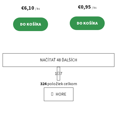
KS
€0,95
€6,10
/ ks
/ ks
DO KOŠÍKA
DO KOŠÍKA
NAČÍTAŤ 48 ĎALŠÍCH
S
1
t
7
r
O
á
324
položiek celkom
v
n
l
k
HORE
á
o
d
v
a
a
c
n