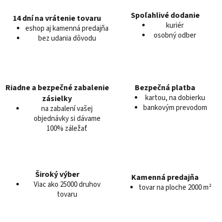
i
i
e
e
Spoľahlivé dodanie
14 dní na vrátenie tovaru
kuriér
p
eshop aj kamenná predajňa
osobný odber
r
bez udania dôvodu
v
k
y
v
Riadne a bezpečné zabalenie
Bezpečná platba
ý
kartou, na dobierku
zásielky
p
bankovým prevodom
na zabalení vašej
i
objednávky si dávame
s
100% záležať
u
Široký výber
Kamenná predajňa
Viac ako 25000 druhov
tovar na ploche 2000 m²
tovaru