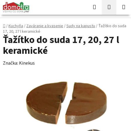
Prejsť
Hľadať
NÁKUP
na
KOŠÍK
obsah
Domov
/
Kuchyňa
/
Zaváranie a kvasenie
/
Sudy na kapustu
/
Ťažítko do suda
17, 20, 27 l keramické
Ťažítko do suda 17, 20, 27 l
keramické
Značka:
Kinekus