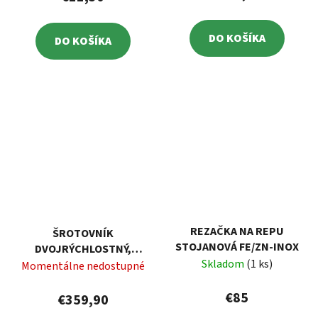
DO KOŠÍKA
DO KOŠÍKA
REZAČKA NA REPU
ŠROTOVNÍK
STOJANOVÁ FE/ZN-INOX
DVOJRÝCHLOSTNÝ,
Skladom
(1 ks)
1,5KW, 230V, OBJEM 50L
Momentálne nedostupné
€85
€359,90