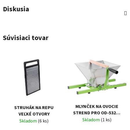
Diskusia
Súvisiaci tovar
MLYNČEK NA OVOCIE
STRUHÁK NA REPU
STREND PRO OD-53207
VEĽKÉ OTVORY
NEREZ, 7 LIT.
Skladom
(1 ks)
Skladom
(6 ks)