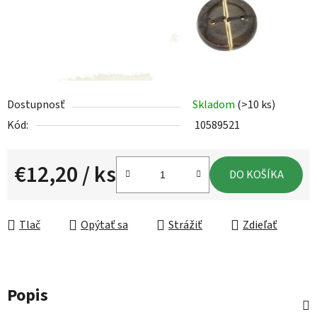
Dostupnosť
Skladom
(>10 ks)
Kód:
10589521
€12,20
/ ks
DO KOŠÍKA
Jednotková cena:
Tlač
Opýtať sa
Strážiť
Zdieľať
Popis