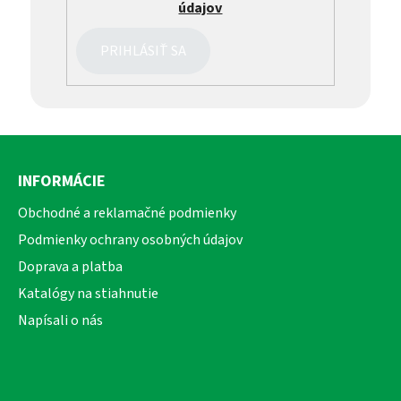
údajov
PRIHLÁSIŤ SA
Z
á
INFORMÁCIE
p
ä
Obchodné a reklamačné podmienky
t
Podmienky ochrany osobných údajov
i
Doprava a platba
e
Katalógy na stiahnutie
Napísali o nás