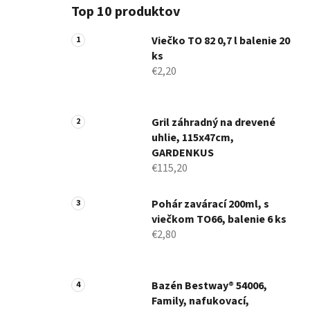
Top 10 produktov
Viečko TO 82 0,7 l balenie 20
ks
€2,20
Gril záhradný na drevené
uhlie, 115x47cm,
GARDENKUS
€115,20
Pohár zavárací 200ml, s
viečkom TO66, balenie 6 ks
€2,80
Bazén Bestway® 54006,
Family, nafukovací,