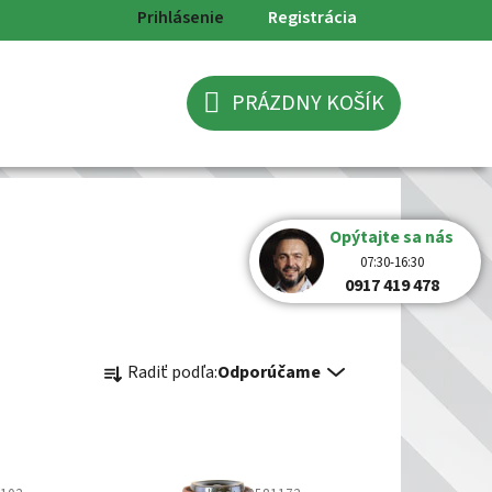
Prihlásenie
Registrácia
PRÁZDNY KOŠÍK
NÁKUPNÝ
KOŠÍK
Opýtajte sa nás
07:30-16:30
0917 419 478
R
Radiť podľa:
Odporúčame
a
d
e
n