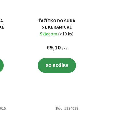
DA
ŤAŽÍTKO DO SUDA
KÉ
5 L KERAMICKÉ
Skladom
(>10 ks)
€9,10
/ ks
DO KOŠÍKA
4015
Kód:
1834023