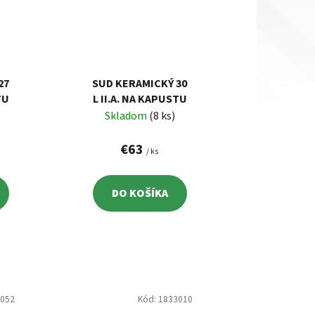
27
SUD KERAMICKÝ 30
TU
L II.A. NA KAPUSTU
Skladom
(8 ks)
€63
/ ks
DO KOŠÍKA
1052
Kód:
1833010