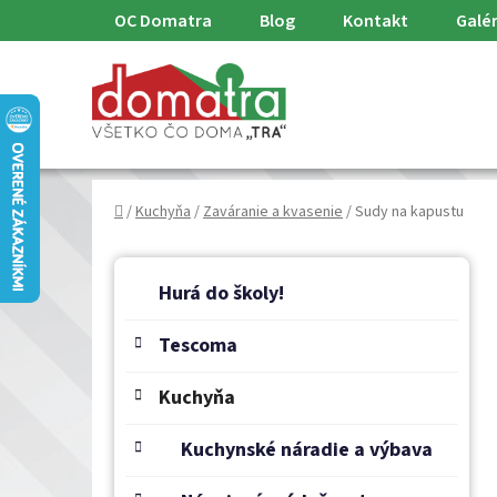
Prejsť
OC Domatra
Blog
Kontakt
Galér
na
obsah
Domov
/
Kuchyňa
/
Zaváranie a kvasenie
/
Sudy na kapustu
B
K
Preskočiť
a
o
Hurá do školy!
kategórie
t
č
e
Tescoma
n
g
ý
ó
Kuchyňa
p
r
a
i
Kuchynské náradie a výbava
e
n