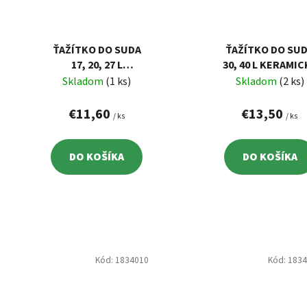
ŤAŽÍTKO DO SUDA
ŤAŽÍTKO DO SU
17, 20, 27 L
30, 40 L KERAMIC
KERAMICKÉ
Skladom
(1 ks)
Skladom
(2 ks)
€11,60
€13,50
/ ks
/ ks
DO KOŠÍKA
DO KOŠÍKA
Kód:
1834010
Kód:
183