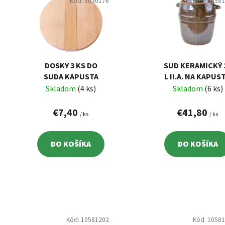
p
Kód:
3030176
Kód:
1058
i
s
p
r
o
DOSKY 3 KS DO
SUD KERAMICKÝ 
d
SUDA KAPUSTA
L II.A. NA KAPUS
Skladom
(4 ks)
Skladom
(6 ks)
u
k
€7,40
€41,80
/ ks
/ ks
t
o
v
DO KOŠÍKA
DO KOŠÍKA
Kód:
10581202
Kód:
1058