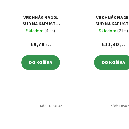
VRCHNÁK NA 10L
VRCHNÁK NA 15
SUD NA KAPUSTU
SUD NA KAPUST
KERAMICKÝ CZ
KERAMICKÝ
Skladom
(4 ks)
Skladom
(2 ks)
€9,70
€11,30
/ ks
/ ks
DO KOŠÍKA
DO KOŠÍKA
Kód:
1834045
Kód:
1058