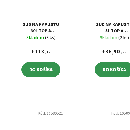
SUD NA KAPUSTU
SUD NA KAPUST
30L TOP A
5L TOP A
KERAMICKÝ
KERAMICKÝ
Skladom
(3 ks)
Skladom
(2 ks)
€113
€36,90
/ ks
/ ks
DO KOŠÍKA
DO KOŠÍKA
Kód:
10589521
Kód:
1058