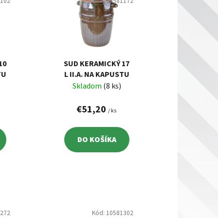
i
1102
Kód:
10581172
e
p
r
o
d
10
SUD KERAMICKÝ 17
TU
L II.A. NA KAPUSTU
u
Skladom
(8 ks)
k
t
€51,20
/ ks
o
v
DO KOŠÍKA
1272
Kód:
10581302