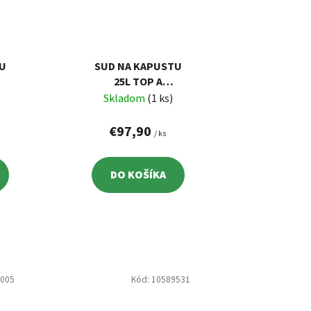
U
SUD NA KAPUSTU
25L TOP A
KERAMICKÝ
Skladom
(1 ks)
€97,90
/ ks
DO KOŠÍKA
3005
Kód:
10589531