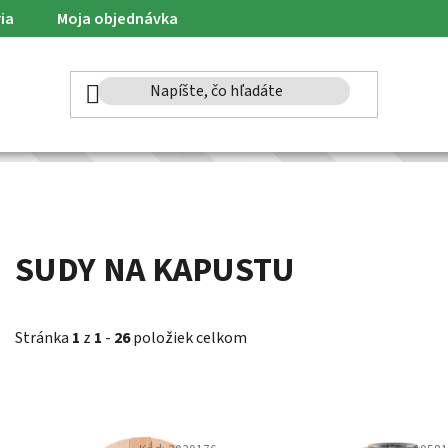
ia
Moja objednávka
SUDY NA KAPUSTU
Stránka
1
z
1
-
26
položiek celkom
V
ý