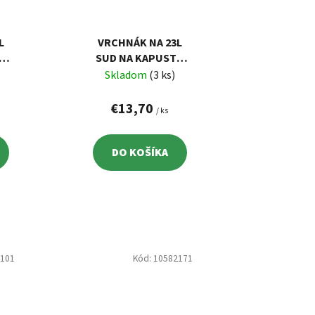
L
VRCHNÁK NA 23L
U
SUD NA KAPUSTU
KERAMICKÝ TOP A
Skladom
(3 ks)
€13,70
/ ks
DO KOŠÍKA
2101
Kód:
10582171