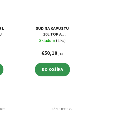
 L
SUD NA KAPUSTU
U
10L TOP A
KERAMICKÝ
Skladom
(2 ks)
€50,10
/ ks
DO KOŠÍKA
3020
Kód:
1833025