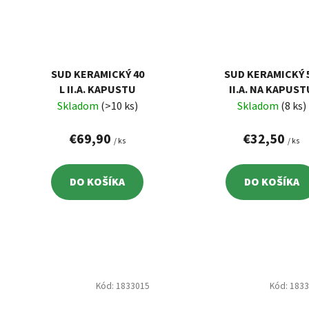
SUD KERAMICKÝ 40
SUD KERAMICKÝ 5
L II.A. KAPUSTU
II.A. NA KAPUST
Skladom
(>10 ks)
Skladom
(8 ks)
€69,90
€32,50
/ ks
/ ks
DO KOŠÍKA
DO KOŠÍKA
Kód:
1833015
Kód:
183