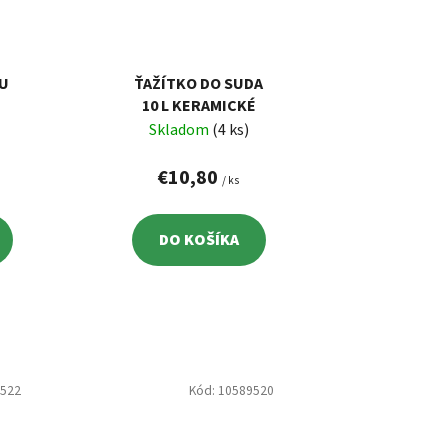
U
ŤAŽÍTKO DO SUDA
10 L KERAMICKÉ
Skladom
(4 ks)
€10,80
/ ks
DO KOŠÍKA
9522
Kód:
10589520