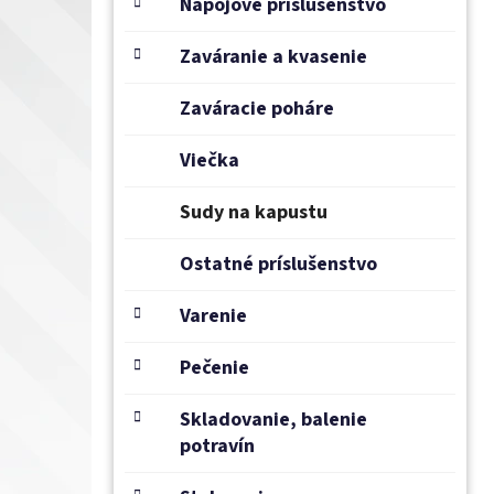
e
Nápojové príslušenstvo
l
Zaváranie a kvasenie
Zaváracie poháre
Viečka
Sudy na kapustu
Ostatné príslušenstvo
Varenie
Pečenie
Skladovanie, balenie
potravín