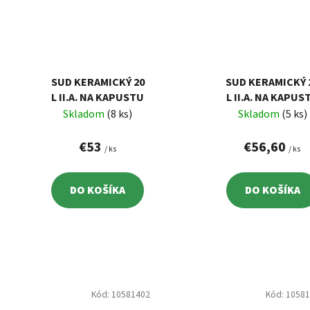
SUD KERAMICKÝ 20
SUD KERAMICKÝ 
L II.A. NA KAPUSTU
L II.A. NA KAPUS
Skladom
(8 ks)
Skladom
(5 ks)
€53
€56,60
/ ks
/ ks
DO KOŠÍKA
DO KOŠÍKA
Kód:
10581402
Kód:
1058