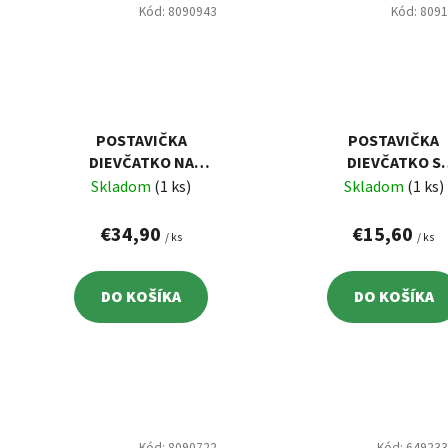
Kód:
8090943
Kód:
809
POSTAVIČKA
POSTAVIČKA
DIEVČATKO NA
DIEVČATKO S
HOJDAČKE
KLOBÚKOM 36 C
Skladom
(1 ks)
Skladom
(1 ks)
31,5X28X36 CM
€34,90
€15,60
/ ks
/ ks
DO KOŠÍKA
DO KOŠÍKA
Kód:
8090722
Kód:
64923