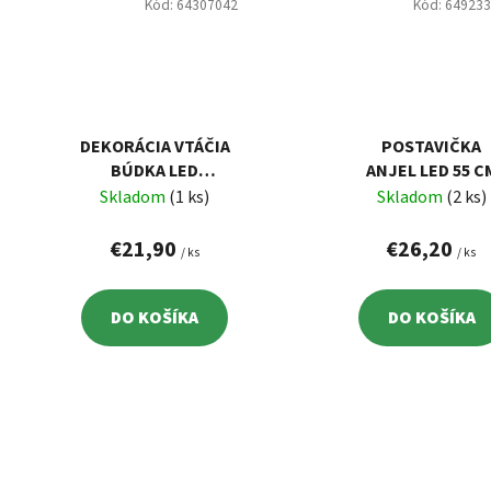
Kód:
64307042
Kód:
64923
DEKORÁCIA VTÁČIA
POSTAVIČKA
BÚDKA LED
ANJEL LED 55 C
18,5X16,5X23 CM
Skladom
(1 ks)
Skladom
(2 ks)
€21,90
€26,20
/ ks
/ ks
DO KOŠÍKA
DO KOŠÍKA