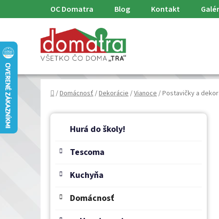
Prejsť
OC Domatra
Blog
Kontakt
Galér
na
obsah
Domov
/
Domácnosť
/
Dekorácie
/
Vianoce
/
Postavičky a dekor
B
K
Preskočiť
a
o
Hurá do školy!
kategórie
t
č
e
Tescoma
n
g
ý
ó
Kuchyňa
p
r
a
i
Domácnosť
e
n