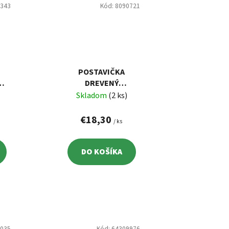
1343
Kód:
8090721
POSTAVIČKA
DREVENÝ
M
LUSKÁČIK S
Skladom
(2 ks)
BARANICOU 38 CM
€18,30
/ ks
DO KOŠÍKA
3035
Kód:
64309976