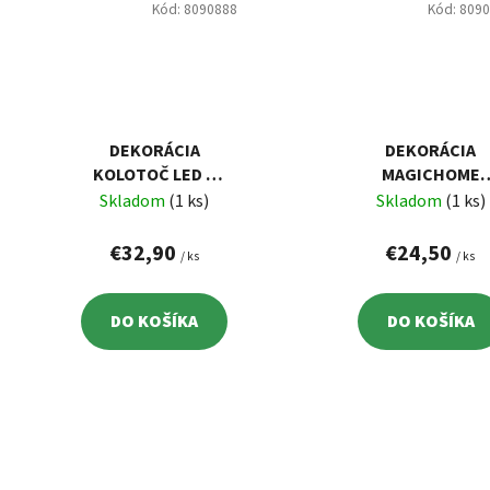
Kód:
8090888
Kód:
809
DEKORÁCIA
DEKORÁCIA
KOLOTOČ LED S
MAGICHOME
MELÓDIAMI
VIANOCE, DIEVČ
Skladom
(1 ks)
Skladom
(1 ks)
18,3X20X23,5 CM
RUŽOVÉ, 75 CM
€32,90
€24,50
/ ks
/ ks
DO KOŠÍKA
DO KOŠÍKA