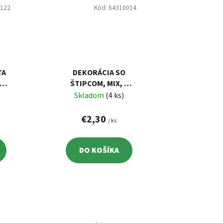
0122
Kód:
64310014
TA
DEKORÁCIA SO
O,
ŠTIPCOM, MIX, 8
CM, 3 KS
Skladom
(4 ks)
€2,30
/ ks
DO KOŠÍKA