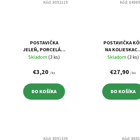
Kód:
8092119
Kód:
6498
POSTAVIČKA
POSTAVIČKA KÔ
JELEŇ, PORCELÁN,
NA KOLIESKAC
4,7×8,8×13,5 CM
26,5 CM
Skladom
(3 ks)
Skladom
(3 ks)
€3,20
€27,90
/ ks
/ ks
DO KOŠÍKA
DO KOŠÍKA
Kód:
8091339
Kód:
809