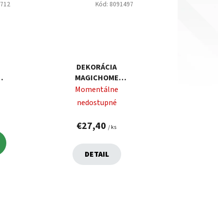
0712
Kód:
8091497
DEKORÁCIA
MAGICHOME
A,
VIANOCE,
Momentálne
VIANOČNÁ DEDINA,
nedostupné
LED, 3XAA,
INTERIÉR
€27,40
/ ks
DETAIL