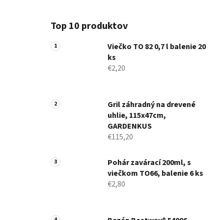
Top 10 produktov
Viečko TO 82 0,7 l balenie 20
ks
€2,20
Gril záhradný na drevené
uhlie, 115x47cm,
GARDENKUS
€115,20
Pohár zavárací 200ml, s
viečkom TO66, balenie 6 ks
€2,80