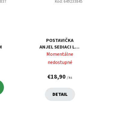
3837
Kód:
649233845
POSTAVIČKA
M
ANJEL SEDIACI LED
22X12X53 CM
Momentálne
nedostupné
€18,90
/ ks
DETAIL