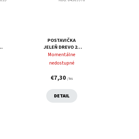
POSTAVIČKA
K
JELEŇ DREVO 26
,2
CM
Momentálne
nedostupné
€7,30
/ ks
DETAIL