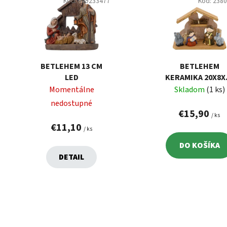
p
Kód:
649233477
Kód:
238
i
s
p
r
o
BETLEHEM 13 CM
BETLEHEM
d
LED
KERAMIKA 20X8X
CM
Momentálne
Skladom
(1 ks)
u
nedostupné
k
€15,90
/ ks
t
€11,10
o
/ ks
v
DO KOŠÍKA
DETAIL