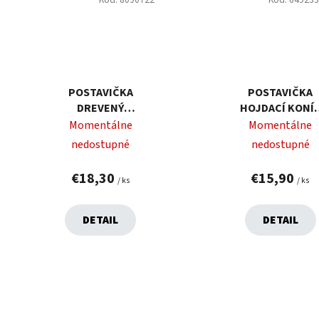
POSTAVIČKA
POSTAVIČKA
DREVENÝ
HOJDACÍ KONÍ
LUSKÁČIK ZELENÝ
DREVO 27,5X19X5
Momentálne
Momentálne
38 CM
CM
nedostupné
nedostupné
€18,30
€15,90
/ ks
/ ks
DETAIL
DETAIL