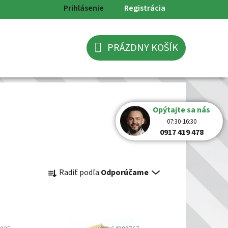
Prihlásenie
Registrácia
PRÁZDNY KOŠÍK
NÁKUPNÝ
KOŠÍK
Opýtajte sa nás
07:30-16:30
0917 419 478
R
Radiť podľa:
Odporúčame
a
d
e
n