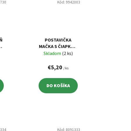
9730
Kód:
9942003
Ň
POSTAVIČKA
H
MAČKA S ČIAPKOU
17X5X25 CM
Skladom
(2 ks)
€5,20
/ ks
DO KOŠÍKA
1334
Kód:
8091333