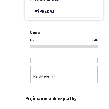
Železiarstvo
VÝPREDAJ
Cena
€
2
€
46
Na sklade
39
Prijímame online platby