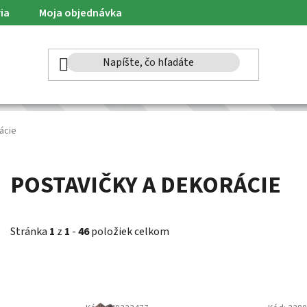
ia
Moja objednávka
ácie
POSTAVIČKY A DEKORÁCIE
Stránka
1
z
1
-
46
položiek celkom
V
ý