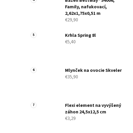
Bazén Bestway® 54006,
Family, nafukovací,
2,62x1,75x0,51 m
€29,90
Krhla Spring 8l
€5,40
Mlynček na ovocie Skveler
€35,90
Flexi element na vyvýšený
záhon 24,5x12,5 cm
€3,29