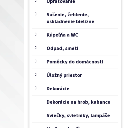
e
Upratovanie
l
Sušenie, žehlenie,
uskladnenie bielizne
Kúpeľňa a WC
Odpad, smeti
Pomôcky do domácnosti
Úložný priestor
Dekorácie
Dekorácie na hrob, kahance
Sviečky, svietniky, lampáše