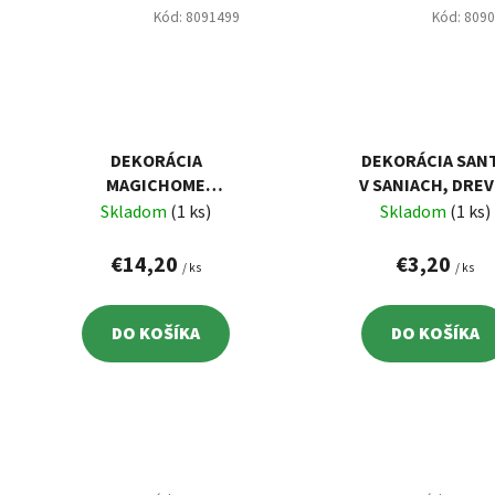
Kód:
8091499
Kód:
809
DEKORÁCIA
DEKORÁCIA SAN
MAGICHOME
V SANIACH, DREV
VIANOCE,
19X15 CM
Skladom
(1 ks)
Skladom
(1 ks)
VIANOČNÉ AUTO
SO SANTOM, LED,
€14,20
€3,20
/ ks
/ ks
3XAA, INTERIÉR
DO KOŠÍKA
DO KOŠÍKA