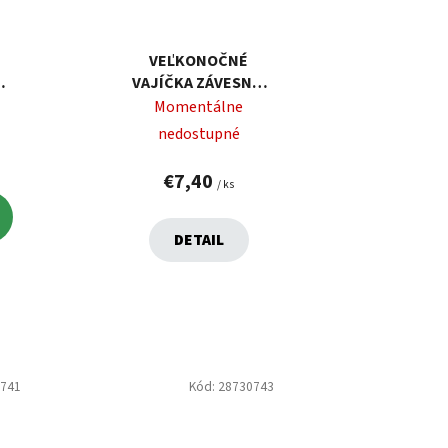
VEĽKONOČNÉ
NÉ
VAJÍČKA ZÁVESNÉ,
 6
6 CM, 16 KS
Momentálne
nedostupné
€7,40
/ ks
DETAIL
0741
Kód:
28730743