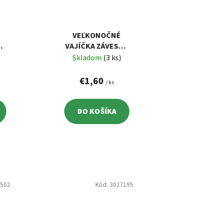
VEĽKONOČNÉ
NÉ
VAJÍČKA ZÁVESNÉ
BIELO-HNEDÉ 6
Skladom
(3 ks)
CM, 6 KS
€1,60
/ ks
DO KOŠÍKA
8502
Kód:
3027195