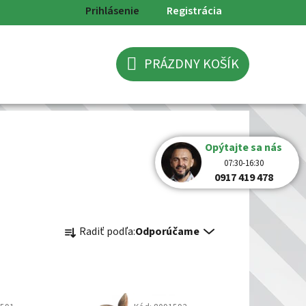
Prihlásenie
Registrácia
PRÁZDNY KOŠÍK
NÁKUPNÝ
KOŠÍK
Opýtajte sa nás
07:30-16:30
0917 419 478
R
Radiť podľa:
Odporúčame
a
d
e
n