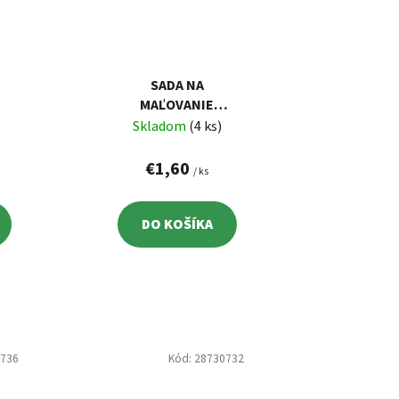
SADA NA
MAĽOVANIE
VAJÍČOK
Skladom
(4 ks)
€1,60
/ ks
DO KOŠÍKA
0736
Kód:
28730732