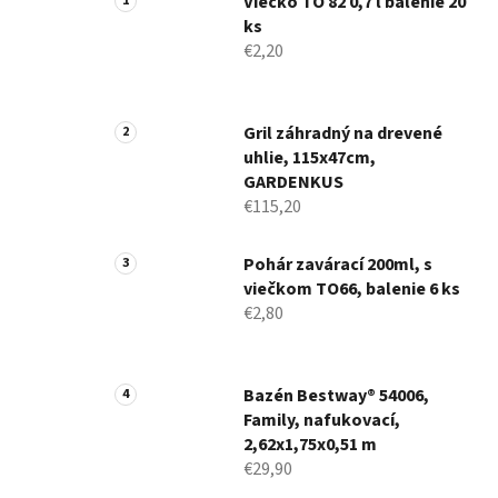
Viečko TO 82 0,7 l balenie 20
ks
€2,20
Gril záhradný na drevené
uhlie, 115x47cm,
GARDENKUS
€115,20
Pohár zavárací 200ml, s
viečkom TO66, balenie 6 ks
€2,80
Bazén Bestway® 54006,
Family, nafukovací,
2,62x1,75x0,51 m
€29,90