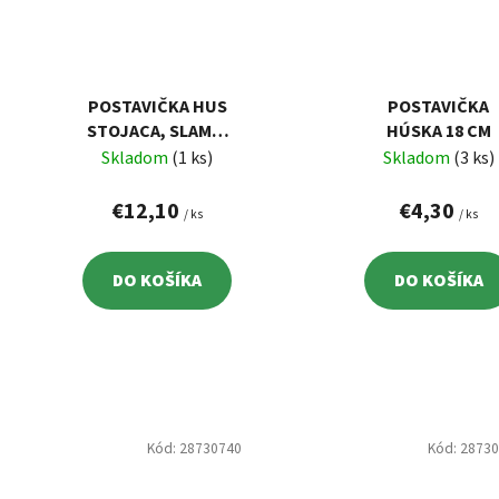
POSTAVIČKA HUS
POSTAVIČKA
STOJACA, SLAMA,
HÚSKA 18 CM
31 CM
Skladom
(1 ks)
Skladom
(3 ks)
€12,10
€4,30
/ ks
/ ks
DO KOŠÍKA
DO KOŠÍKA
Kód:
28730740
Kód:
2873