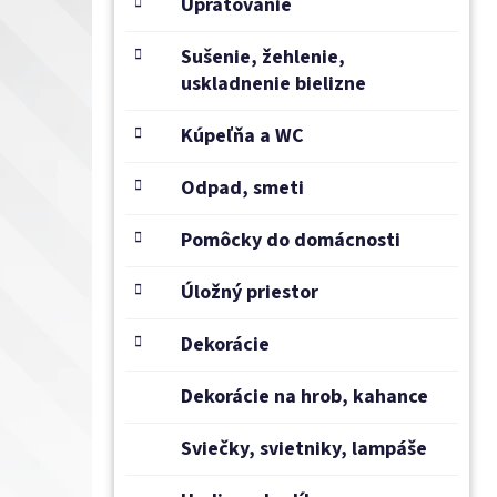
e
Upratovanie
l
Sušenie, žehlenie,
uskladnenie bielizne
Kúpeľňa a WC
Odpad, smeti
Pomôcky do domácnosti
Úložný priestor
Dekorácie
Dekorácie na hrob, kahance
Sviečky, svietniky, lampáše