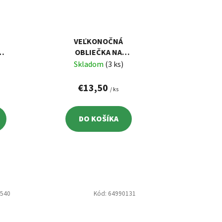
VEĽKONOČNÁ
OBLIEČKA NA
M,
VANKÚŠ 42X42CM,
Skladom
(3 ks)
KURIATKO V
KOŠÍKU
€13,50
/ ks
DO KOŠÍKA
8540
Kód:
64990131