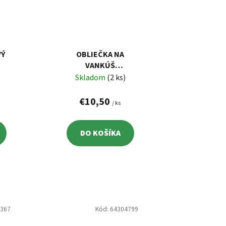
VÝ
OBLIEČKA NA
VANKÚŠ
VEĽKONOČNÝ
Skladom
(2 ks)
ZAJAČIK SO
ŠÁLKOU 42X42 CM
€10,50
/ ks
DO KOŠÍKA
8367
Kód:
64304799