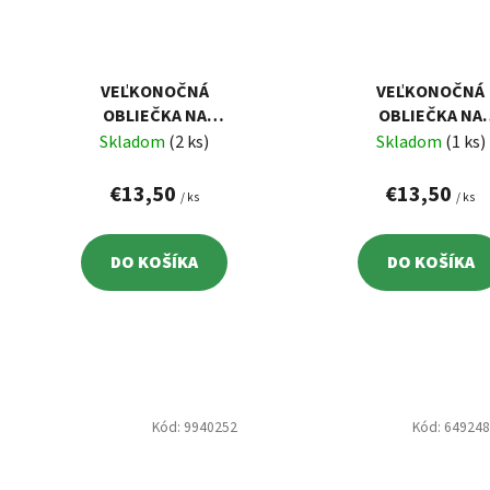
VEĽKONOČNÁ
VEĽKONOČNÁ
OBLIEČKA NA
OBLIEČKA NA
VANKÚŠ 42X42CM,
VANKÚŠ 42X42C
Skladom
(2 ks)
Skladom
(1 ks)
KRASLICE
KURIATKA
€13,50
€13,50
/ ks
/ ks
DO KOŠÍKA
DO KOŠÍKA
Kód:
9940252
Kód:
64924