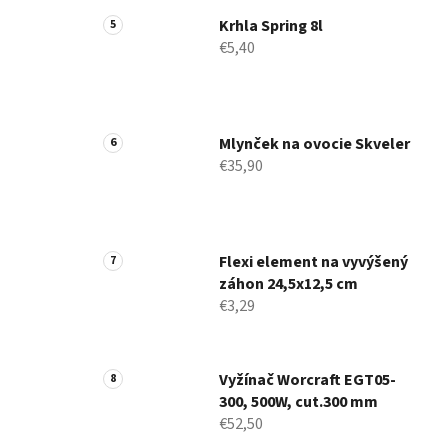
Krhla Spring 8l
€5,40
Mlynček na ovocie Skveler
€35,90
Flexi element na vyvýšený
záhon 24,5x12,5 cm
€3,29
Vyžínač Worcraft EGT05-
300, 500W, cut.300 mm
€52,50