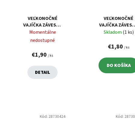
VEĽKONOČNÉ
VEĽKONOČNÉ
VAJÍČKA ZÁVESNÉ
VAJÍČKA ZÁVES
BIELO-ZELENÉ 6
PASTELOVÉ 6 CM,
Momentálne
Skladom
(1 ks)
CM, 6 KS
KS
nedostupné
€1,80
/ ks
€1,90
/ ks
DO KOŠÍKA
DETAIL
Kód:
28730424
Kód:
2873