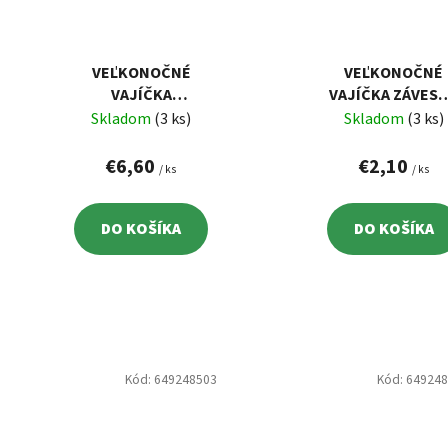
VEĽKONOČNÉ
VEĽKONOČNÉ
VAJÍČKA
VAJÍČKA ZÁVES
BIELE/HNEDÉ,
6 CM, 6 KS
Skladom
(3 ks)
Skladom
(3 ks)
PLAST, 5 CM, 12 KS
€6,60
€2,10
/ ks
/ ks
DO KOŠÍKA
DO KOŠÍKA
Kód:
649248503
Kód:
64924