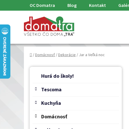
Prejsť
OC Domatra
Blog
Kontakt
Galér
na
obsah
Domov
/
Domácnosť
/
Dekorácie
/
Jar a Veľká noc
B
K
Preskočiť
a
o
Hurá do školy!
kategórie
t
č
e
Tescoma
n
g
ý
ó
Kuchyňa
p
r
a
i
Domácnosť
e
n