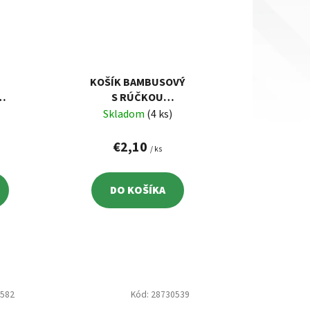
KOŠÍK BAMBUSOVÝ
S RÚČKOU
,
34/14X14X10 CM
Skladom
(4 ks)
M
€2,10
/ ks
DO KOŠÍKA
5582
Kód:
28730539