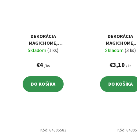
DEKORÁCIA
DEKORÁCIA
MAGICHOME,
MAGICHOME,
ZAJAČIK S DLHÝMI
ZAJAČIK, BIELY
Skladom
(1 ks)
Skladom
(3 ks)
UŠAMI, BIELY,
PORCELÁN,
PORCELÁN,
10,4X7,3X7,1 C
€4
€3,10
/ ks
/ ks
10,1X6,5X13,1 CM
DO KOŠÍKA
DO KOŠÍKA
Kód:
64305583
Kód:
6430