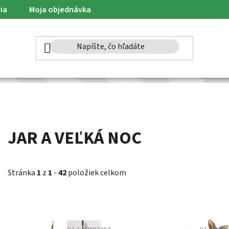
ia
Moja objednávka
JAR A VEĽKÁ NOC
Stránka
1
z
1
-
42
položiek celkom
V
ý