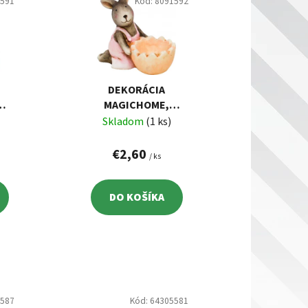
i
1591
Kód:
8091592
e
p
r
o
d
DEKORÁCIA
MAGICHOME,
u
,
ZAJAČIK RUŽOVÝ,
Skladom
(1 ks)
k
TERAKOTA,
t
12X7X10,5 CM
€2,60
/ ks
o
v
DO KOŠÍKA
1587
Kód:
64305581