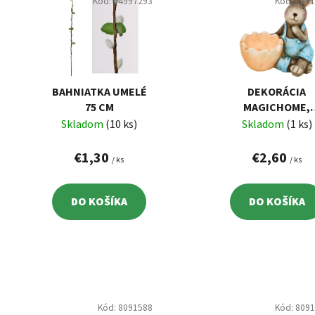
p
Kód:
64997293
Kód:
809
i
s
p
r
o
BAHNIATKA UMELÉ
DEKORÁCIA
d
75 CM
MAGICHOME,
ZAJAČIK MODRÝ
Skladom
(10 ks)
Skladom
(1 ks)
u
TERAKOTA,
k
12X7X10,5 CM
€1,30
€2,60
/ ks
/ ks
t
o
v
DO KOŠÍKA
DO KOŠÍKA
Kód:
8091588
Kód:
809