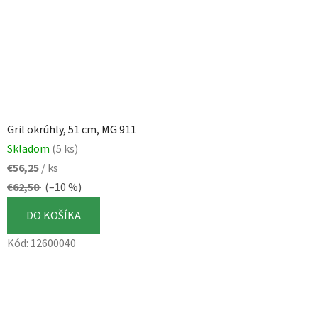
Gril okrúhly, 51 cm, MG 911
Skladom
(5 ks)
€56,25
/ ks
€62,50
(–10 %)
DO KOŠÍKA
Kód:
12600040