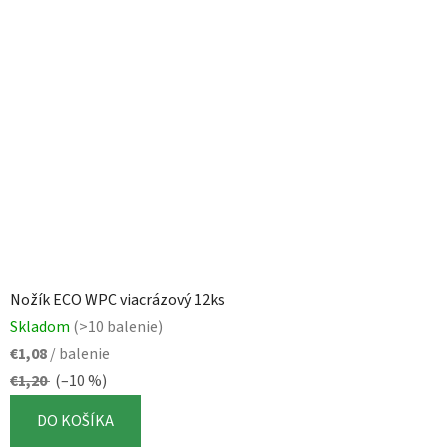
Nožík ECO WPC viacrázový 12ks
Skladom
(>10 balenie)
€1,08
/ balenie
€1,20
(–10 %)
DO KOŠÍKA