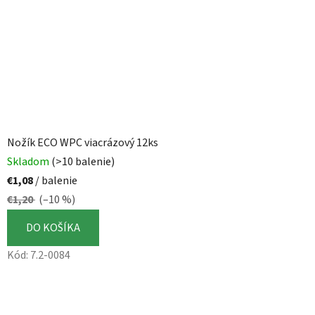
Nožík ECO WPC viacrázový 12ks
Skladom
(>10 balenie)
€1,08
/ balenie
€1,20
(–10 %)
DO KOŠÍKA
Kód:
7.2-0084