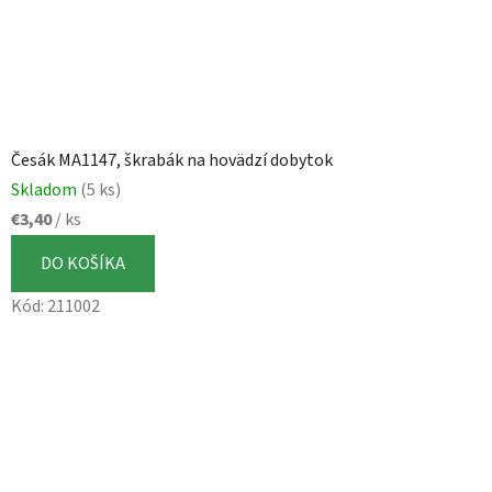
Česák MA1147, škrabák na hovädzí dobytok
Skladom
(5 ks)
€3,40
/ ks
DO KOŠÍKA
Kód:
211002