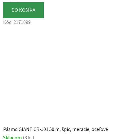
DO KOŠÍKA
Kód:
2171099
Pásmo GIANT CR-J01 50 m, špic, meracie, oceľové
Skladom
(3 ks)