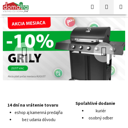
Prejsť
Hľadať
NÁKUP
na
KOŠÍK
obsah
O
B
o
n
č
á
n
Predchádzajúce
Nasledu
ý
s
p
a
n
e
l
Spoľahlivé dodanie
14 dní na vrátenie tovaru
kuriér
eshop aj kamenná predajňa
osobný odber
bez udania dôvodu