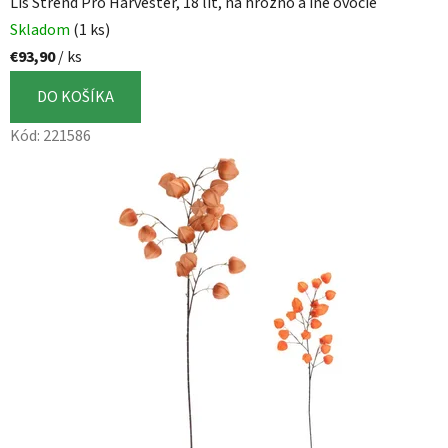
Lis Strend Pro Harvester, 18 lit, na hrozno a iné ovocie
Skladom
(1 ks)
€93,90
/ ks
DO KOŠÍKA
Kód:
221586