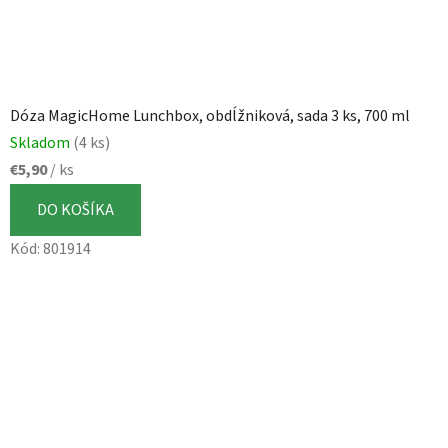
Dóza MagicHome Lunchbox, obdĺžniková, sada 3 ks, 700 ml
Skladom
(4 ks)
€5,90
/ ks
DO KOŠÍKA
Kód:
801914