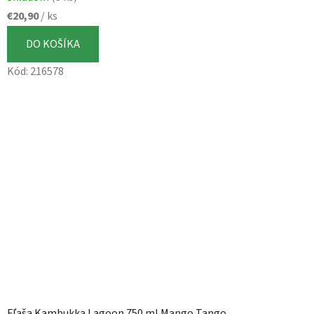
€20,90
/ ks
DO KOŠÍKA
Kód:
216578
Fľaša Kambukka Lagoon 750 ml Mango Tango