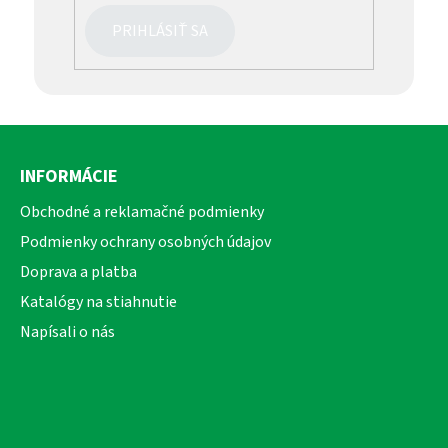
PRIHLÁSIŤ SA
Z
á
INFORMÁCIE
p
ä
Obchodné a reklamačné podmienky
t
Podmienky ochrany osobných údajov
i
Doprava a platba
e
Katalógy na stiahnutie
Napísali o nás