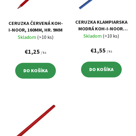
s
d
p
u
r
k
CERUZKA KLAMPIARSKA
CERUZKA ČERVENÁ KOH-
o
t
MODRÁ KOH-I-NOOR,
I-NOOR, 160MM, HR. 9MM
d
o
175MM, HR. 7MM
Skladom
(>10 ks)
Skladom
(>10 ks)
u
v
k
€1,55
€1,25
/ ks
/ ks
t
o
DO KOŠÍKA
DO KOŠÍKA
v