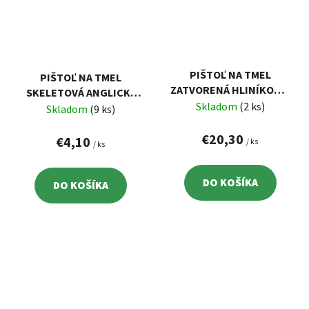
PIŠTOĽ NA TMEL
PIŠTOĽ NA TMEL
ZATVORENÁ HLINÍKOVÁ,
SKELETOVÁ ANGLICKÝ
229MM
Skladom
(2 ks)
MODEL KOVOVÁ, 225MM
Skladom
(9 ks)
€20,30
€4,10
/ ks
/ ks
DO KOŠÍKA
DO KOŠÍKA