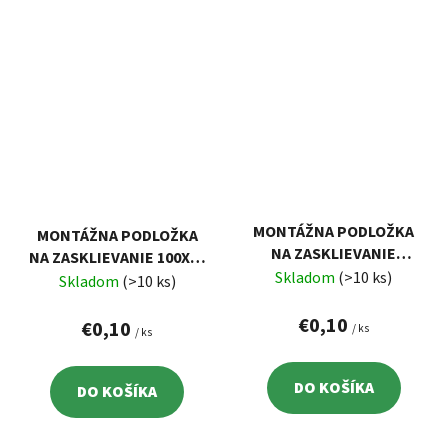
MONTÁŽNA PODLOŽKA
MONTÁŽNA PODLOŽKA
NA ZASKLIEVANIE
NA ZASKLIEVANIE 100X30
100X30 MM, 4 MM
Skladom
(>10 ks)
MM, 3 MM
Skladom
(>10 ks)
€0,10
€0,10
/ ks
/ ks
DO KOŠÍKA
DO KOŠÍKA