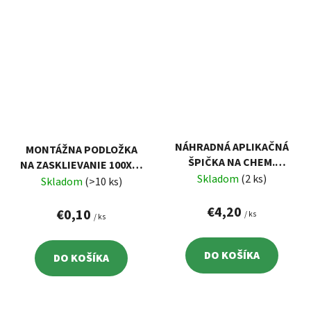
NÁHRADNÁ APLIKAČNÁ
MONTÁŽNA PODLOŽKA
ŠPIČKA NA CHEM.
NA ZASKLIEVANIE 100X30
KOTVU 3KS
Skladom
(2 ks)
MM, 5 MM
Skladom
(>10 ks)
€4,20
€0,10
/ ks
/ ks
DO KOŠÍKA
DO KOŠÍKA