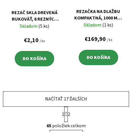
REZAČKA NA DLAŽBU
REZAČ SKLA DREVENÁ
KOMPAKTNÁ, 1000 MM,
RUKOVÄŤ, 6 REZNÝCH
25 PRIEMYSELNÝCH
Skladom
(1 ks)
KOLIESOK
Skladom
(5 ks)
LOŽÍSK, FORTUM
€169,90
€2,10
/ ks
/ ks
DO KOŠÍKA
DO KOŠÍKA
NAČÍTAŤ 17 ĎALŠÍCH
S
1
t
2
r
O
á
65
položiek celkom
v
n