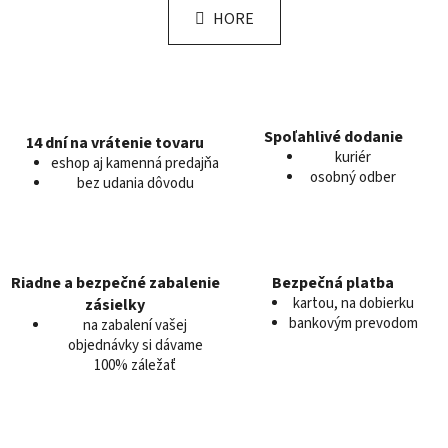
l
k
HORE
á
o
d
v
a
a
c
n
i
i
e
e
Spoľahlivé dodanie
14 dní na vrátenie tovaru
kuriér
p
eshop aj kamenná predajňa
osobný odber
r
bez udania dôvodu
v
k
y
v
Riadne a bezpečné zabalenie
Bezpečná platba
ý
kartou, na dobierku
zásielky
p
bankovým prevodom
na zabalení vašej
i
objednávky si dávame
s
100% záležať
u