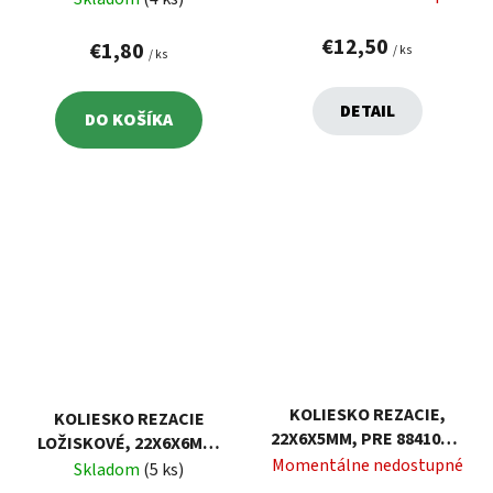
€12,50
€1,80
/ ks
/ ks
DETAIL
DO KOŠÍKA
KOLIESKO REZACIE,
KOLIESKO REZACIE
22X6X5MM, PRE 8841022,
LOŽISKOVÉ, 22X6X6MM,
8841023, 8841024
Momentálne nedostupné
WOLFRÁM KARBID, PRE
Skladom
(5 ks)
4770808-12