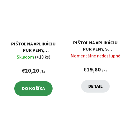
PIŠTOĽ NA APLIKÁCIU
PIŠTOĽ NA APLIKÁCIU
PUR PENY, S
PUR PENY,
REGULÁCIOU
Momentálne nedostupné
POGUMOVANÁ RUKOVÄŤ,
Skladom
(>10 ks)
PRIETOKU, TESNOSŤ 30
HLINÍKOVÉ TELO
DNÍ, 415G
€19,80
€20,20
/ ks
/ ks
DETAIL
DO KOŠÍKA