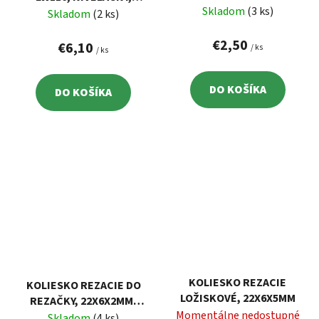
PRE 9751, 9752, 100410,
Skladom
(3 ks)
98X21X20 MM, BAL. 100
Skladom
(2 ks)
100610
KS
€2,50
€6,10
/ ks
/ ks
DO KOŠÍKA
DO KOŠÍKA
KOLIESKO REZACIE
KOLIESKO REZACIE DO
LOŽISKOVÉ, 22X6X5MM
REZAČKY, 22X6X2MM,
Momentálne nedostupné
PRE 687, 688
Skladom
(4 ks)