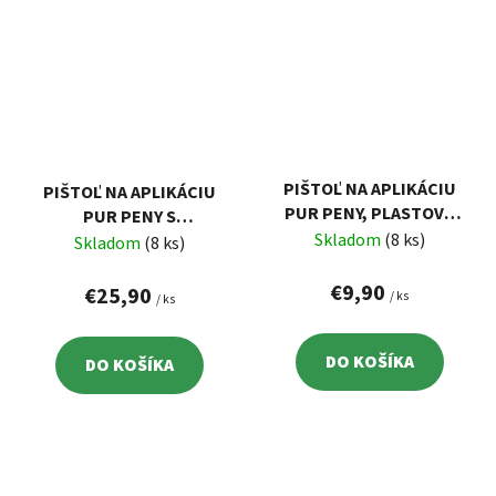
PIŠTOĽ NA APLIKÁCIU
PIŠTOĽ NA APLIKÁCIU
PUR PENY, PLASTOVÁ
PUR PENY S
RUKOVÄŤ, KOVOVÁ
Skladom
(8 ks)
TEFLÓNOVÝM
Skladom
(8 ks)
REGULÁCIA PRIETOKU
POVRCHOM
€9,90
€25,90
/ ks
/ ks
DO KOŠÍKA
DO KOŠÍKA