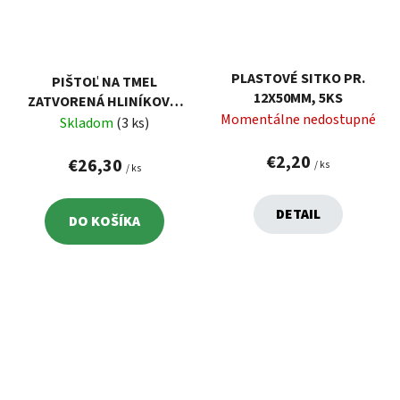
PLASTOVÉ SITKO PR.
PIŠTOĽ NA TMEL
12X50MM, 5KS
ZATVORENÁ HLINÍKOVÁ,
Momentálne nedostupné
380MM
Skladom
(3 ks)
€2,20
€26,30
/ ks
/ ks
DETAIL
DO KOŠÍKA