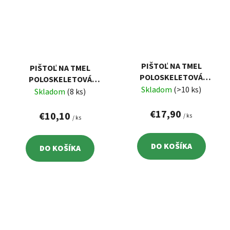
PIŠTOĽ NA TMEL
PIŠTOĽ NA TMEL
POLOSKELETOVÁ
POLOSKELETOVÁ
KOVOVÁ, 229MM
Skladom
(>10 ks)
KOVOVÁ, 225MM
Skladom
(8 ks)
€17,90
€10,10
/ ks
/ ks
DO KOŠÍKA
DO KOŠÍKA