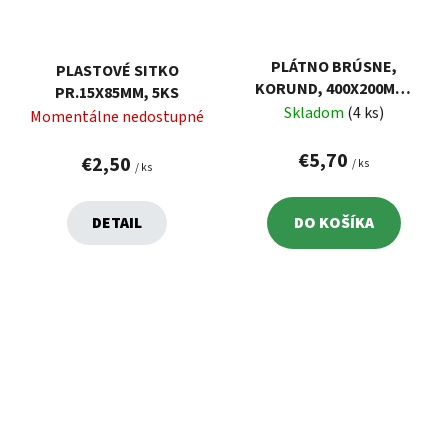
PLÁTNO BRÚSNE,
PLASTOVÉ SITKO
KORUND, 400X200MM,
PR.15X85MM, 5KS
P16, KU ŠKRABÁKU
Skladom
(4 ks)
Momentálne nedostupné
704064
€5,70
€2,50
/ ks
/ ks
DETAIL
DO KOŠÍKA