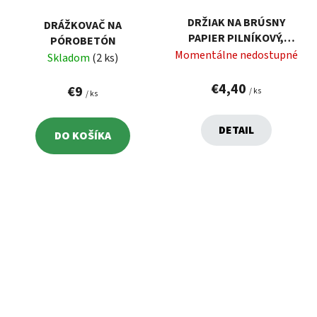
DRŽIAK NA BRÚSNY
DRÁŽKOVAČ NA
PAPIER PILNÍKOVÝ,
PÓROBETÓN
270X24MM, 4KS BRÚSNY
Momentálne nedostupné
Skladom
(2 ks)
PAPIER, ABS EXTOL
8803500
€4,40
€9
/ ks
/ ks
DETAIL
DO KOŠÍKA