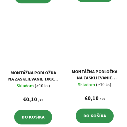
MONTÁŽNA PODLOŽKA
MONTÁŽNA PODLOŽKA
NA ZASKLIEVANIE
NA ZASKLIEVANIE 100X30
100X30 MM, 2 MM
Skladom
(>10 ks)
MM, 1 MM
Skladom
(>10 ks)
€0,10
€0,10
/ ks
/ ks
DO KOŠÍKA
DO KOŠÍKA