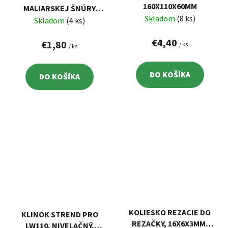
160X110X60MM
MALIARSKEJ ŠNÚRY
Skladom
(8 ks)
100G, MODRÁ
Skladom
(4 ks)
€4,40
€1,80
/ ks
/ ks
DO KOŠÍKA
DO KOŠÍKA
KOLIESKO REZACIE DO
KLINOK STREND PRO
REZAČKY, 16X6X3MM,
LW110, NIVELAČNÝ,