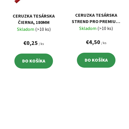
CERUZKA TESÁRSKA
CERUZKA TESÁRSKA
STREND PRO PREMIUM,
ČIERNA, 180MM
SO SPONOU, OCEĽOVÁ
Skladom
(>10 ks)
Skladom
(>10 ks)
ŠPIČKA, ZNAČKOVAČ SO
STRÚHADLOM, SO 6
€4,50
€0,25
/ ks
/ ks
TUHAMI
DO KOŠÍKA
DO KOŠÍKA