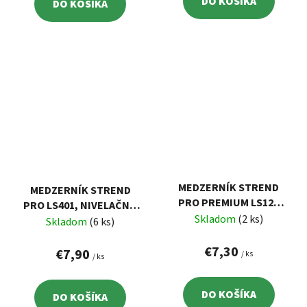
DO KOŠÍKA
DO KOŠÍKA
MEDZERNÍK STREND
MEDZERNÍK STREND
PRO PREMIUM LS122
PRO LS401, NIVELAČNÝ,
NIVELAČNÝ, 1.8 MM, BAL.
Skladom
(2 ks)
POD OBKLAD, 75X11X1.50
Skladom
(6 ks)
100 KS, MODRÝ
MM, BAL. 100 KS, PLAST
€7,30
€7,90
/ ks
/ ks
DO KOŠÍKA
DO KOŠÍKA