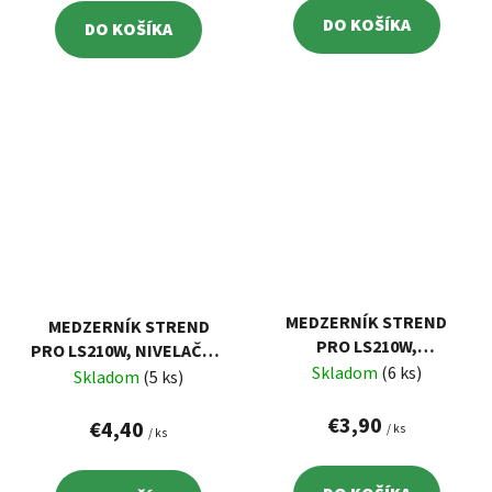
DO KOŠÍKA
DO KOŠÍKA
MEDZERNÍK STREND
MEDZERNÍK STREND
PRO LS210W,
PRO LS210W, NIVELAČNÝ,
NIVELAČNÝ, POD
Skladom
(6 ks)
POD OBKLAD, 1.0 MM,
Skladom
(5 ks)
OBKLAD, 2.0 MM, BAL.
BAL. 100 KS, PLAST BIELY
100 KS, PLAST MODRÝ
€3,90
€4,40
/ ks
/ ks