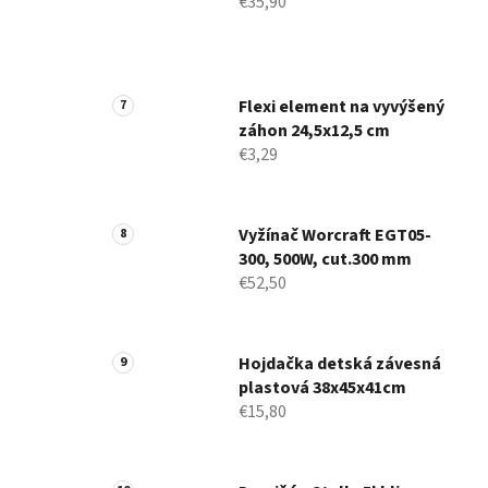
€35,90
Flexi element na vyvýšený
záhon 24,5x12,5 cm
€3,29
Vyžínač Worcraft EGT05-
300, 500W, cut.300 mm
€52,50
Hojdačka detská závesná
plastová 38x45x41cm
€15,80