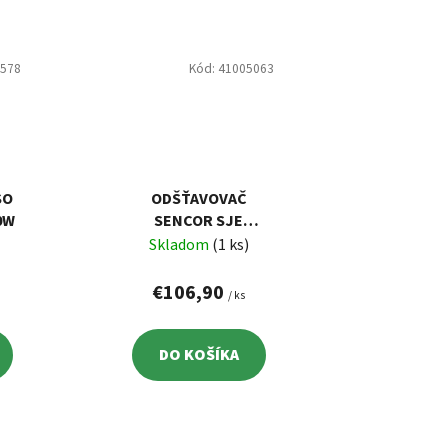
1578
Kód:
41005063
SO
ODŠŤAVOVAČ
0W
SENCOR SJE
5050SS
Skladom
(1 ks)
€106,90
/ ks
DO KOŠÍKA