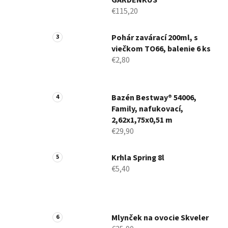
GARDENKUS
€115,20
Pohár zavárací 200ml, s
viečkom TO66, balenie 6 ks
€2,80
Bazén Bestway® 54006,
Family, nafukovací,
2,62x1,75x0,51 m
€29,90
Krhla Spring 8l
€5,40
Mlynček na ovocie Skveler