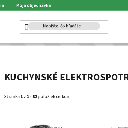
ia
Moja objednávka
KUCHYNSKÉ ELEKTROSPOTR
Stránka
1
z
1
-
32
položiek celkom
V
ý