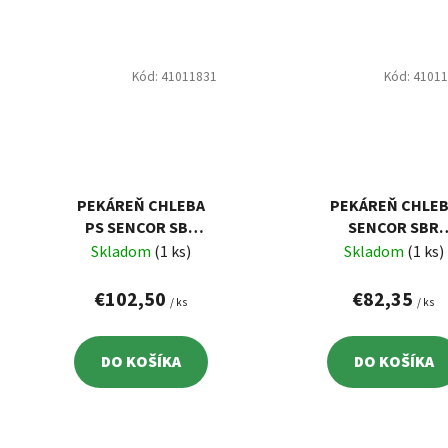
Kód:
41011831
Kód:
4101
PEKÁREŇ CHLEBA
PEKÁREŇ CHLE
PS SENCOR SBR
SENCOR SBR
2000SS
0770WH
Skladom
(1 ks)
Skladom
(1 ks)
€102,50
€82,35
/ ks
/ ks
DO KOŠÍKA
DO KOŠÍKA