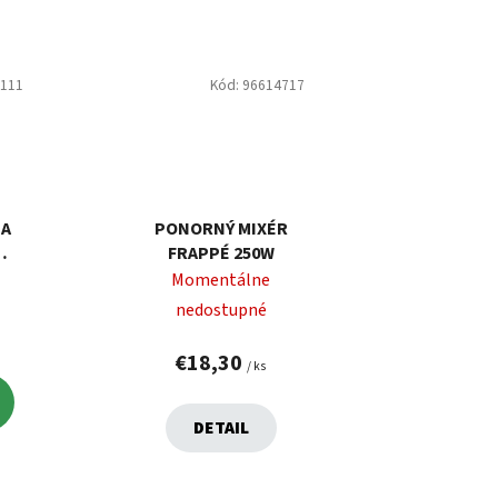
1111
Kód:
96614717
BA
PONORNÝ MIXÉR
FRAPPÉ 250W
Momentálne
nedostupné
€18,30
/ ks
DETAIL