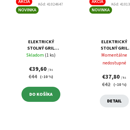
AKCIA
AKCIA
Kód:
41024647
Kód:
4101
NOVINKA
NOVINKA
ELEKTRICKÝ
ELEKTRICKÝ
STOLNÝ GRIL
STOLNÝ GRIL
GUZZANTI GZ 341
SENCOR SBG
Skladom
(1 ks)
Momentálne
206BK
nedostupné
€39,60
/ ks
€37,80
€44
(–10 %)
/ ks
€42
(–10 %)
DO KOŠÍKA
DETAIL