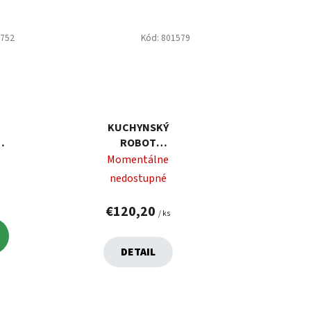
6752
Kód:
801579
KUCHYNSKÝ
ROBOT
MAGICHOME 1000W
Momentálne
nedostupné
€120,20
/ ks
DETAIL