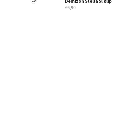
Demižón Stella 5l klip
€6,90