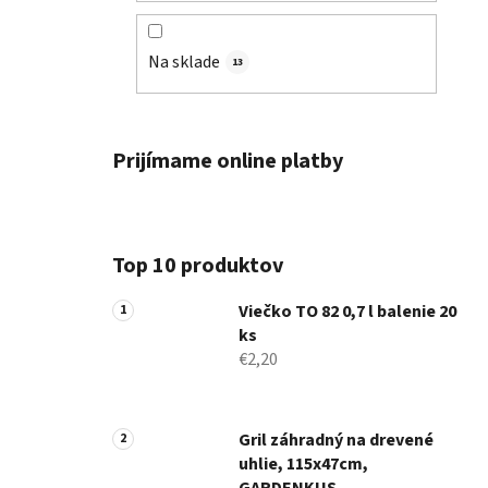
Na sklade
13
Prijímame online platby
Top 10 produktov
Viečko TO 82 0,7 l balenie 20
ks
€2,20
Gril záhradný na drevené
uhlie, 115x47cm,