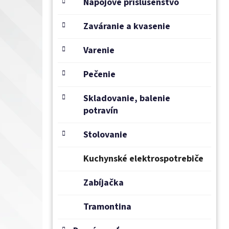
e
Nápojové príslušenstvo
l
Zaváranie a kvasenie
Varenie
Pečenie
Skladovanie, balenie
potravín
Stolovanie
Kuchynské elektrospotrebiče
Zabíjačka
Tramontina