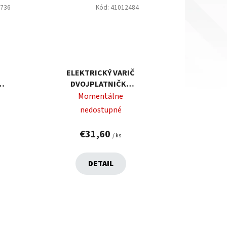
3736
Kód:
41012484
ELEKTRICKÝ VARIČ
DVOJPLATNIČKA
SENCOR SCP
Momentálne
2253WH-EUE4
nedostupné
€31,60
/ ks
DETAIL