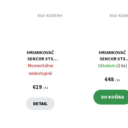
Kód:
41008394
Kód:
4100
HRIANKOVAČ
HRIANKOVAČ
SENCOR STS
SENCOR STS
2607BK
6058BK
Momentálne
Skladom
(2 ks)
nedostupné
€48
/ ks
€19
/ ks
DO KOŠÍKA
DETAIL