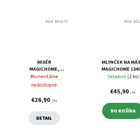
Kód:
801675
Kód:
80
MIXÉR
MLYNČEK NA MÄ
MAGICHOME,
MAGICHOME 134
BONITO, 800 W,
Momentálne
Skladom
(2 ks)
TYČOVÝ, BIELY
nedostupné
€45,90
/ ks
€26,90
/ ks
DO KOŠÍKA
DETAIL