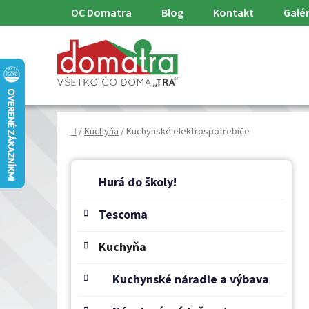
Prejsť
OC Domatra
Blog
Kontakt
Galér
na
obsah
Domov
/
Kuchyňa
/
Kuchynské elektrospotrebiče
B
K
Preskočiť
a
o
Hurá do školy!
kategórie
t
č
e
Tescoma
n
g
ý
ó
Kuchyňa
p
r
a
i
Kuchynské náradie a výbava
e
n