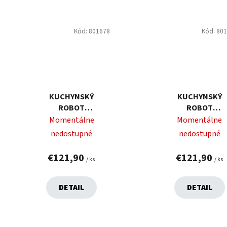
Kód:
801678
Kód:
80
KUCHYNSKÝ
KUCHYNSKÝ
ROBOT
ROBOT
MAGICHOME,
MAGICHOME,
Momentálne
Momentálne
LENOTRE, 1000W,
LENOTRE, 1000
nedostupné
nedostupné
230V, 3V1, BIELO-
230V, 3V1,
ČIERNY
ČERVENO-ČIER
€121,90
€121,90
/ ks
/ ks
DETAIL
DETAIL