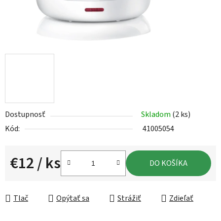
Dostupnosť
Skladom
(2 ks)
Kód:
41005054
€12
/ ks
DO KOŠÍKA
Jednotková cena:
Tlač
Opýtať sa
Strážiť
Zdieľať