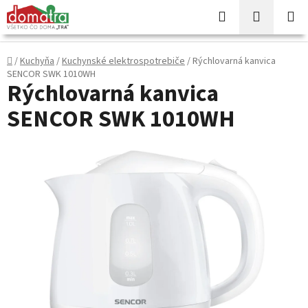
Prejsť
Hľadať
NÁKUP
na
KOŠÍK
obsah
Domov
/
Kuchyňa
/
Kuchynské elektrospotrebiče
/
Rýchlovarná kanvica
SENCOR SWK 1010WH
Rýchlovarná kanvica
SENCOR SWK 1010WH