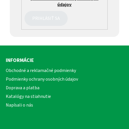
údajov
PRIHLÁSIŤ SA
Z
á
INFORMÁCIE
p
ä
Obchodné a reklamačné podmienky
t
Podmienky ochrany osobných údajov
i
Doprava a platba
e
Katalógy na stiahnutie
Napísali o nás