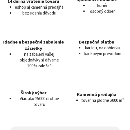
e
14 dní na vrátenie tovaru
kuriér
p
eshop aj kamenná predajňa
osobný odber
r
bez udania dôvodu
v
k
y
v
Riadne a bezpečné zabalenie
Bezpečná platba
ý
kartou, na dobierku
zásielky
p
bankovým prevodom
na zabalení vašej
i
objednávky si dávame
s
100% záležať
u
Široký výber
Kamenná predajňa
Viac ako 25000 druhov
tovar na ploche 2000 m²
tovaru