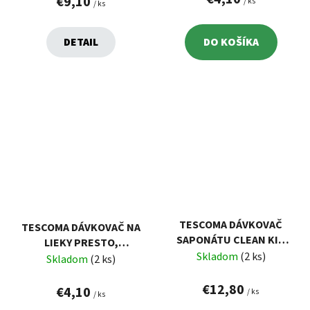
€9,10
/ ks
/ ks
DETAIL
DO KOŠÍKA
TESCOMA DÁVKOVAČ
TESCOMA DÁVKOVAČ NA
SAPONÁTU CLEAN KIT
LIEKY PRESTO,
350 ML, S MIESTOM PRE
Skladom
(2 ks)
ORANŽOVÁ
Skladom
(2 ks)
ŠPONGIU
€12,80
€4,10
/ ks
/ ks