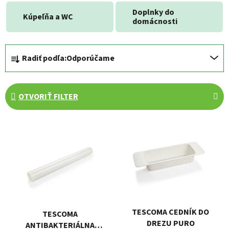
Doplnky do
Kúpeľňa a WC
domácnosti
R
Radiť podľa:
Odporúčame
a
d
e
OTVORIŤ FILTER
n
i
V
e
ý
p
p
r
i
o
s
d
p
u
r
k
TESCOMA CEDNÍK DO
TESCOMA
o
t
DREZU PURO
ANTIBAKTERIÁLNA