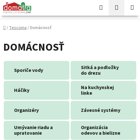
Prejsť
Hľadať
NÁKUP
na
KOŠÍK
obsah
Domov
/
Tescoma
/
Domácnosť
DOMÁCNOSŤ
Sitká a podložky
Sporiče vody
do drezu
Na kuchynskej
Háčiky
linke
Organizéry
Závesné systémy
Umývanie riadu a
Organizácia
upratovanie
odevov a bielizne