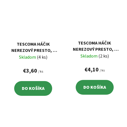
TESCOMA HÁČIK
TESCOMA HÁČIK
NEREZOVÝ PRESTO, 2
NEREZOVÝ PRESTO, 2
KS, VEĽKÝ
Skladom
(2 ks)
KS, MALÝ
Skladom
(4 ks)
€4,10
€3,60
/ ks
/ ks
DO KOŠÍKA
DO KOŠÍKA