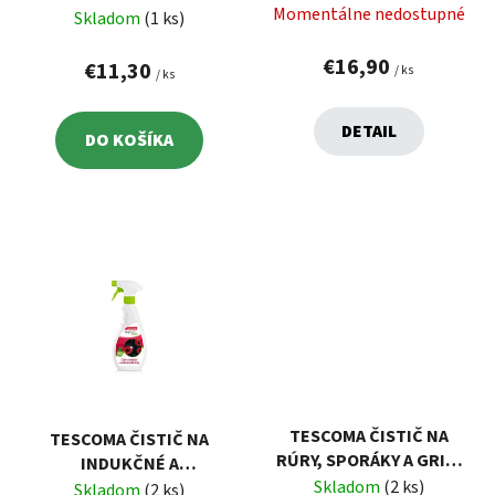
d
o
Momentálne nedostupné
PODLOŽKA DO
Skladom
(1 ks)
u
v
CHLADNIČKY FLEXISPACE
k
€16,90
150 X 50 CM
€11,30
/ ks
/ ks
t
o
DETAIL
DO KOŠÍKA
v
TESCOMA ČISTIČ NA
TESCOMA ČISTIČ NA
RÚRY, SPORÁKY A GRILY
INDUKČNÉ A
PROFIMATE 500 ML,
Skladom
(2 ks)
SKLOKERAMICKÉ DOSKY
Skladom
(2 ks)