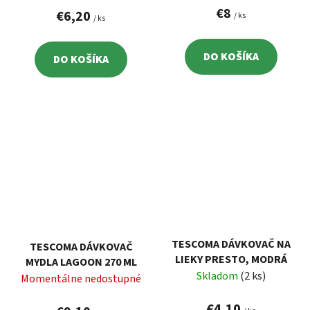
€8
VERA
€6,20
/ ks
/ ks
DO KOŠÍKA
DO KOŠÍKA
TESCOMA DÁVKOVAČ NA
TESCOMA DÁVKOVAČ
LIEKY PRESTO, MODRÁ
MYDLA LAGOON 270 ML
Skladom
(2 ks)
Momentálne nedostupné
€4,10