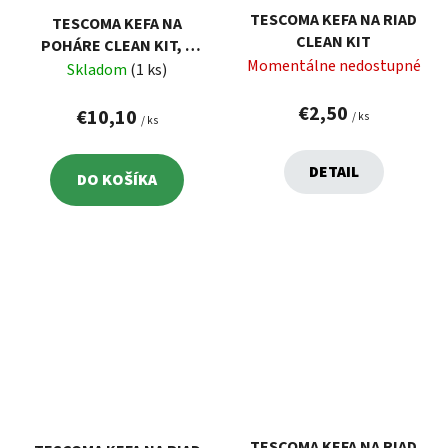
TESCOMA KEFA NA RIAD
TESCOMA KEFA NA
CLEAN KIT
POHÁRE CLEAN KIT, S
Momentálne nedostupné
PRÍSAVKOU
Skladom
(1 ks)
€2,50
€10,10
/ ks
/ ks
DETAIL
DO KOŠÍKA
TESCOMA KEFA NA RIAD