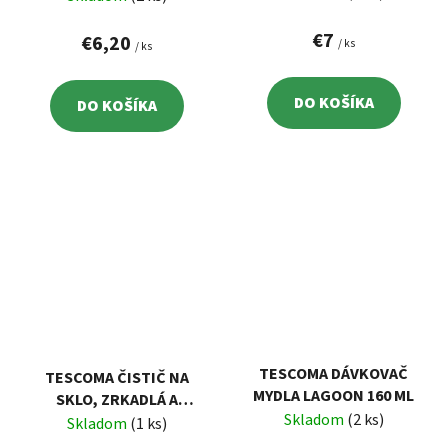
ALOE VERA
PROFIMATE 500 ML, ALOE
€7
VERA
€6,20
/ ks
/ ks
DO KOŠÍKA
DO KOŠÍKA
TESCOMA DÁVKOVAČ
TESCOMA ČISTIČ NA
MYDLA LAGOON 160 ML
SKLO, ZRKADLÁ A
Skladom
(2 ks)
GLAZOVANÉ POVRCHY
Skladom
(1 ks)
PROFIMATE 500 ML, ALOE