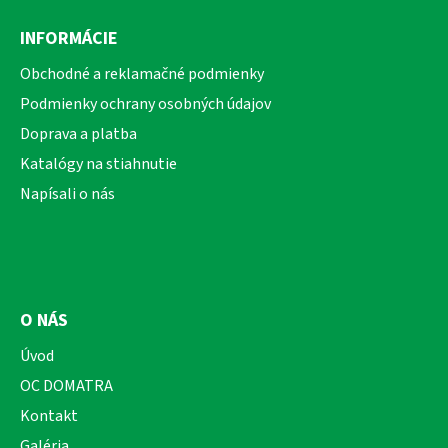
á
INFORMÁCIE
p
ä
Obchodné a reklamačné podmienky
t
Podmienky ochrany osobných údajov
i
Doprava a platba
e
Katalógy na stiahnutie
Napísali o nás
O NÁS
Úvod
OC DOMATRA
Kontakt
Galéria