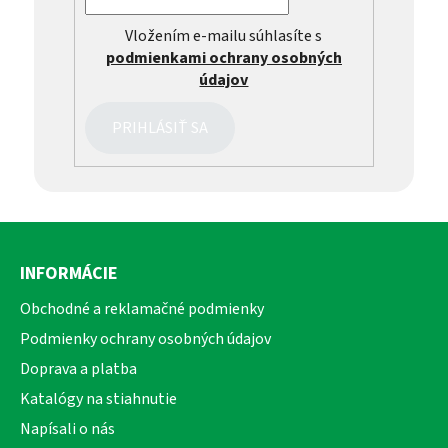
Vložením e-mailu súhlasíte s
podmienkami ochrany osobných
údajov
PRIHLÁSIŤ SA
Z
á
INFORMÁCIE
p
ä
Obchodné a reklamačné podmienky
t
Podmienky ochrany osobných údajov
i
Doprava a platba
e
Katalógy na stiahnutie
Napísali o nás