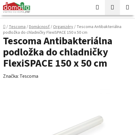
Prejsť
Hľadať
NÁKUP
na
KOŠÍK
obsah
Domov
/
Tescoma
/
Domácnosť
/
Organizéry
/
Tescoma Antibakteriálna
podložka do chladničky FlexiSPACE 150 x 50 cm
Tescoma Antibakteriálna
podložka do chladničky
FlexiSPACE 150 x 50 cm
Značka:
Tescoma