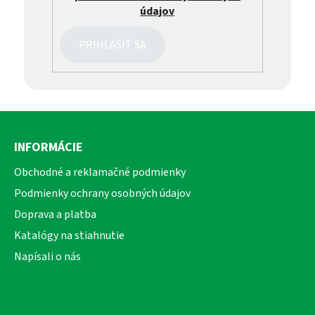
údajov
PRIHLÁSIŤ SA
Z
á
INFORMÁCIE
p
ä
Obchodné a reklamačné podmienky
t
Podmienky ochrany osobných údajov
i
Doprava a platba
e
Katalógy na stiahnutie
Napísali o nás