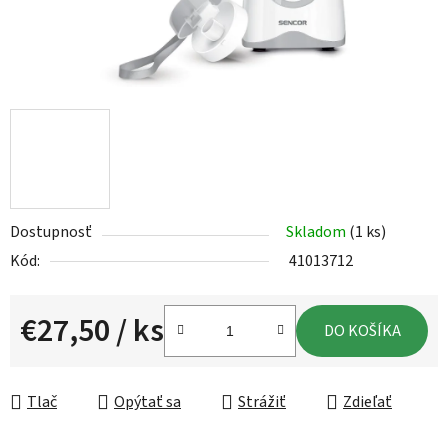
Dostupnosť
Skladom
(1 ks)
Kód:
41013712
€27,50
/ ks
DO KOŠÍKA
Jednotková cena:
Tlač
Opýtať sa
Strážiť
Zdieľať