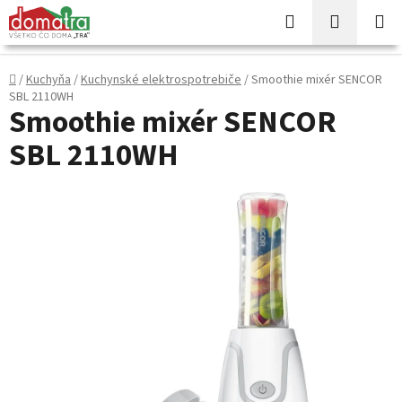
Prejsť
Hľadať
NÁKUP
na
KOŠÍK
obsah
Domov
/
Kuchyňa
/
Kuchynské elektrospotrebiče
/
Smoothie mixér SENCOR
SBL 2110WH
Smoothie mixér SENCOR
SBL 2110WH