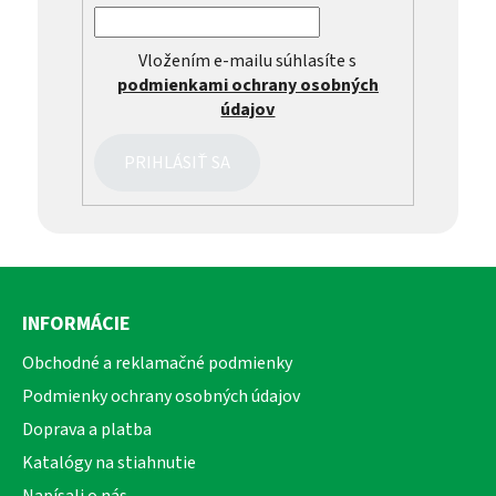
Vložením e-mailu súhlasíte s
podmienkami ochrany osobných
údajov
PRIHLÁSIŤ SA
Z
á
INFORMÁCIE
p
ä
Obchodné a reklamačné podmienky
t
Podmienky ochrany osobných údajov
i
Doprava a platba
e
Katalógy na stiahnutie
Napísali o nás