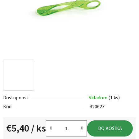
Dostupnosť
Skladom
(1 ks)
Kód:
420627
€5,40
/ ks
DO KOŠÍKA
Jednotková cena: