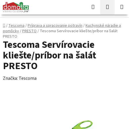
Prejsť
Hľadať
NÁKUP
na
KOŠÍK
obsah
Domov
/
Tescoma
/
Príprava a spracovanie potravín
/
Kuchynské náradie a
pomôcky
/
PRESTO
/
Tescoma Servírovacie kliešte/príbor na šalát
PRESTO
Tescoma Servírovacie
kliešte/príbor na šalát
PRESTO
Značka:
Tescoma