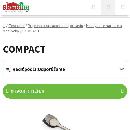
Prejsť
Hľadať
NÁKUP
na
KOŠÍK
obsah
Domov
/
Tescoma
/
Príprava a spracovanie potravín
/
Kuchynské náradie a
pomôcky
/
COMPACT
COMPACT
R
Radiť podľa:
Odporúčame
a
d
e
OTVORIŤ FILTER
n
i
V
e
ý
p
p
r