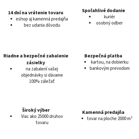
á
d
Spoľahlivé dodanie
14 dní na vrátenie tovaru
a
kuriér
eshop aj kamenná predajňa
c
osobný odber
bez udania dôvodu
i
e
p
r
v
Riadne a bezpečné zabalenie
Bezpečná platba
k
kartou, na dobierku
zásielky
y
bankovým prevodom
na zabalení vašej
v
objednávky si dávame
100% záležať
ý
p
i
s
u
Široký výber
Kamenná predajňa
Viac ako 25000 druhov
tovar na ploche 2000 m²
tovaru