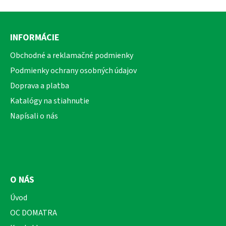
Z
á
INFORMÁCIE
p
ä
Obchodné a reklamačné podmienky
t
Podmienky ochrany osobných údajov
i
Doprava a platba
e
Katalógy na stiahnutie
Napísali o nás
O NÁS
Úvod
OC DOMATRA