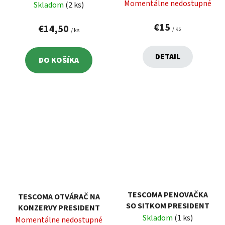
Momentálne nedostupné
Skladom
(2 ks)
€15
€14,50
/ ks
/ ks
DETAIL
DO KOŠÍKA
TESCOMA PENOVAČKA
TESCOMA OTVÁRAČ NA
SO SITKOM PRESIDENT
KONZERVY PRESIDENT
Skladom
(1 ks)
Momentálne nedostupné