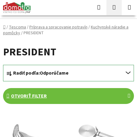
Prejsť
Hľadať
NÁKUP
na
KOŠÍK
obsah
Domov
/
Tescoma
/
Príprava a spracovanie potravín
/
Kuchynské náradie a
pomôcky
/
PRESIDENT
PRESIDENT
R
Radiť podľa:
Odporúčame
a
d
e
OTVORIŤ FILTER
n
i
V
e
ý
p
p
r