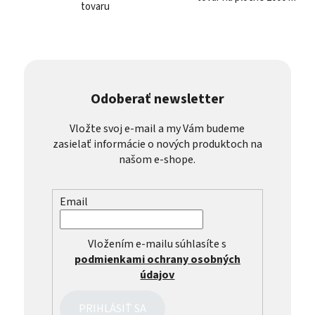
tovaru
Odoberať newsletter
Vložte svoj e-mail a my Vám budeme
zasielať informácie o nových produktoch na
našom e-shope.
Email
Vložením e-mailu súhlasíte s
podmienkami ochrany osobných
údajov
PRIHLÁSIŤ SA