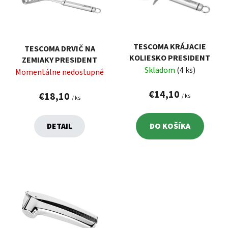
i
o
s
d
p
u
r
k
TESCOMA KRÁJACIE
TESCOMA DRVIČ NA
o
t
KOLIESKO PRESIDENT
ZEMIAKY PRESIDENT
d
o
Skladom
(4 ks)
Momentálne nedostupné
u
v
k
€14,10
€18,10
/ ks
/ ks
t
o
DETAIL
DO KOŠÍKA
v