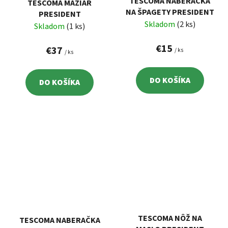
TESCOMA NABERAČKA
TESCOMA MAŽIAR
NA ŠPAGETY PRESIDENT
PRESIDENT
Skladom
(2 ks)
Skladom
(1 ks)
€15
€37
/ ks
/ ks
DO KOŠÍKA
DO KOŠÍKA
TESCOMA NÔŽ NA
TESCOMA NABERAČKA