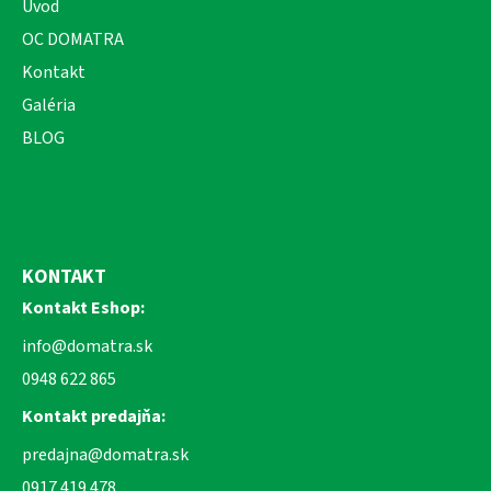
Úvod
OC DOMATRA
Kontakt
Galéria
BLOG
KONTAKT
Kontakt Eshop:
info@domatra.sk
0948 622 865
Kontakt predajňa:
predajna@domatra.sk
0917 419 478