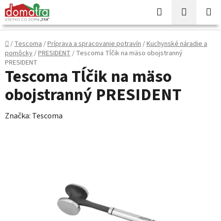
Prejsť
Hľadať
NÁKUP
na
KOŠÍK
obsah
Domov
/
Tescoma
/
Príprava a spracovanie potravín
/
Kuchynské náradie a
pomôcky
/
PRESIDENT
/
Tescoma Tĺčik na mäso obojstranný
PRESIDENT
Tescoma Tĺčik na mäso
obojstranný PRESIDENT
Značka:
Tescoma