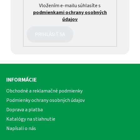
Vložením e-mailu súhlasíte s
podmienkami ochrany osobných
údajov
PRIHLÁSIŤ SA
Z
á
INFORMÁCIE
p
ä
Obchodné a reklamačné podmienky
t
Podmienky ochrany osobných údajov
i
Doprava a platba
e
Katalógy na stiahnutie
Napísali o nás