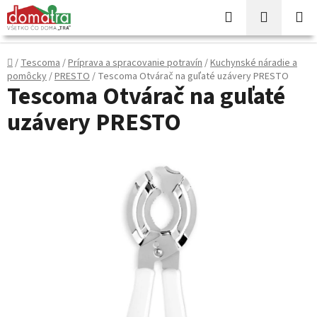
Prejsť
Hľadať
NÁKUP
na
KOŠÍK
obsah
Domov
/
Tescoma
/
Príprava a spracovanie potravín
/
Kuchynské náradie a
pomôcky
/
PRESTO
/
Tescoma Otvárač na guľaté uzávery PRESTO
Tescoma Otvárač na guľaté
uzávery PRESTO