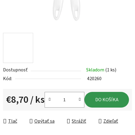
Dostupnosť
Skladom
(1 ks)
Kód:
420260
€8,70
/ ks
DO KOŠÍKA
Jednotková cena:
Tlač
Opýtať sa
Strážiť
Zdieľať