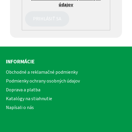
údajov
PRIHLÁSIŤ SA
Z
á
INFORMÁCIE
p
ä
Obchodné a reklamačné podmienky
t
Podmienky ochrany osobných údajov
i
Doprava a platba
e
Katalógy na stiahnutie
Napísali o nás