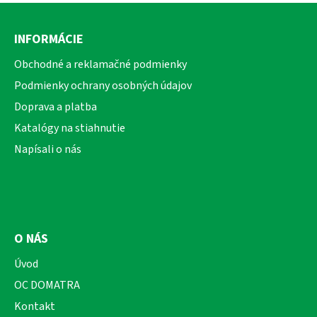
Z
á
INFORMÁCIE
p
ä
Obchodné a reklamačné podmienky
t
Podmienky ochrany osobných údajov
i
Doprava a platba
e
Katalógy na stiahnutie
Napísali o nás
O NÁS
Úvod
OC DOMATRA
Kontakt