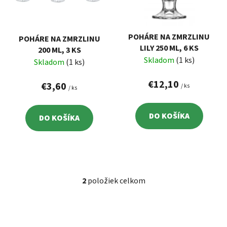
s
d
p
u
r
k
POHÁRE NA ZMRZLINU
POHÁRE NA ZMRZLINU
o
t
LILY 250 ML, 6 KS
200 ML, 3 KS
d
o
Skladom
(1 ks)
Skladom
(1 ks)
u
v
k
€12,10
€3,60
/ ks
/ ks
t
o
DO KOŠÍKA
DO KOŠÍKA
v
2
položiek celkom
O
v
l
á