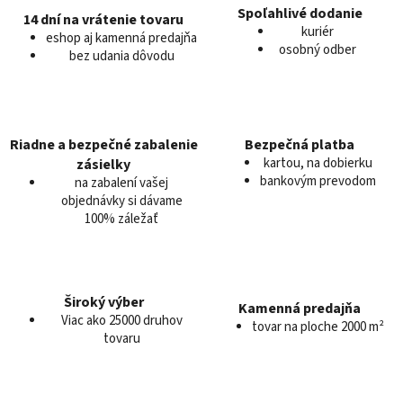
d
Spoľahlivé dodanie
14 dní na vrátenie tovaru
a
kuriér
eshop aj kamenná predajňa
c
osobný odber
bez udania dôvodu
i
e
p
r
v
Riadne a bezpečné zabalenie
Bezpečná platba
k
kartou, na dobierku
zásielky
y
bankovým prevodom
na zabalení vašej
v
objednávky si dávame
100% záležať
ý
p
i
s
u
Široký výber
Kamenná predajňa
Viac ako 25000 druhov
tovar na ploche 2000 m²
tovaru