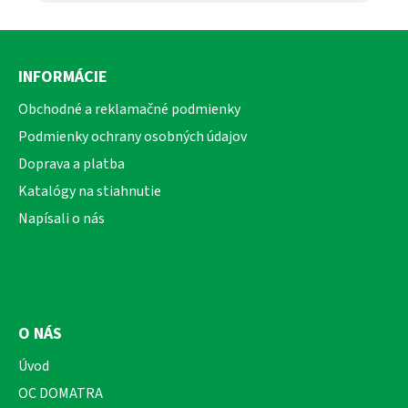
Z
á
INFORMÁCIE
p
ä
Obchodné a reklamačné podmienky
t
Podmienky ochrany osobných údajov
i
Doprava a platba
e
Katalógy na stiahnutie
Napísali o nás
O NÁS
Úvod
OC DOMATRA