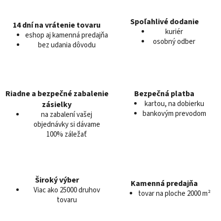
á
d
Spoľahlivé dodanie
14 dní na vrátenie tovaru
a
kuriér
eshop aj kamenná predajňa
c
osobný odber
bez udania dôvodu
i
e
p
r
v
Riadne a bezpečné zabalenie
Bezpečná platba
k
kartou, na dobierku
zásielky
y
bankovým prevodom
na zabalení vašej
v
objednávky si dávame
100% záležať
ý
p
i
s
u
Široký výber
Kamenná predajňa
Viac ako 25000 druhov
tovar na ploche 2000 m²
tovaru