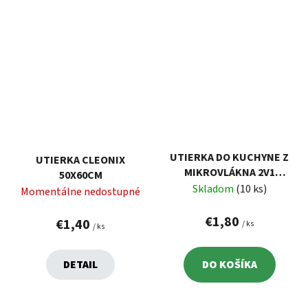
UTIERKA DO KUCHYNE Z
UTIERKA CLEONIX
MIKROVLÁKNA 2V1
50X60CM
30X30 CM VELKEA
Skladom
(10 ks)
Momentálne nedostupné
€1,80
€1,40
/ ks
/ ks
DETAIL
DO KOŠÍKA