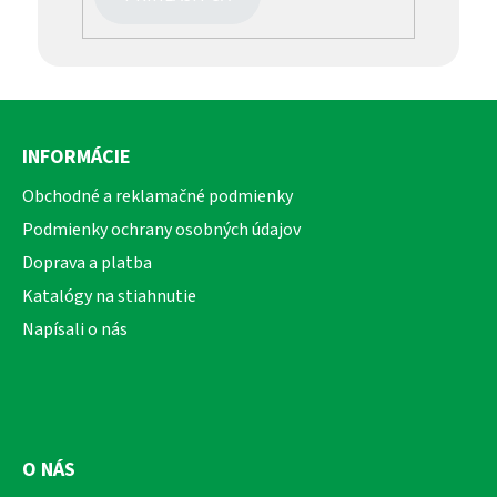
Z
á
INFORMÁCIE
p
ä
Obchodné a reklamačné podmienky
t
Podmienky ochrany osobných údajov
i
Doprava a platba
e
Katalógy na stiahnutie
Napísali o nás
O NÁS