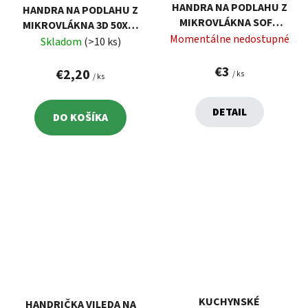
HANDRA NA PODLAHU Z
HANDRA NA PODLAHU Z
MIKROVLÁKNA SOFT
MIKROVLÁKNA 3D 50X47
FIBRE 60X50 CM VELKEA
Momentálne nedostupné
CM VELKEA
Skladom
(>10 ks)
€3
€2,20
/ ks
/ ks
DETAIL
DO KOŠÍKA
KUCHYNSKÉ
HANDRIČKA VILEDA NA