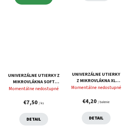
UNIVERZÁLNE UTIERKY
UNIVERZÁLNE UTIERKY Z
Z MIKROVLÁKNA XL
MIKROVLÁKNA SOFT
SOFT FIBER 38X38 CM, 4
Momentálne nedostupné
FIBER 30X30 CM, 6 KS,
Momentálne nedostupné
KS, VELKEA
VELKEA
€4,20
€7,50
/ balenie
/ ks
DETAIL
DETAIL