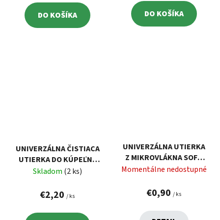
DO KOŠÍKA
DO KOŠÍKA
UNIVERZÁLNA UTIERKA
UNIVERZÁLNA ČISTIACA
Z MIKROVLÁKNA SOFT
UTIERKA DO KÚPEĽNE
FIBER 30X30 CM
Momentálne nedostupné
SMART FIBRE 30X30 CM
Skladom
(2 ks)
VELKEA
€0,90
€2,20
/ ks
/ ks