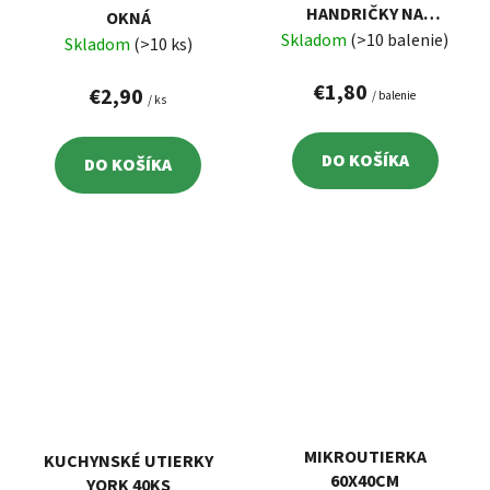
HANDRIČKY NA
OKNÁ
DRHNUTIE 20X20 CM, 3
Skladom
(>10 balenie)
Skladom
(>10 ks)
KS, VELKEA
€1,80
€2,90
/ balenie
/ ks
DO KOŠÍKA
DO KOŠÍKA
MIKROUTIERKA
KUCHYNSKÉ UTIERKY
60X40CM
YORK 40KS