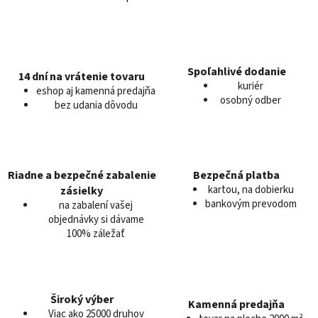
O
v
l
á
d
Spoľahlivé dodanie
14 dní na vrátenie tovaru
a
kuriér
eshop aj kamenná predajňa
c
osobný odber
bez udania dôvodu
i
e
p
r
v
Riadne a bezpečné zabalenie
Bezpečná platba
k
kartou, na dobierku
zásielky
y
bankovým prevodom
na zabalení vašej
v
objednávky si dávame
100% záležať
ý
p
i
s
u
Široký výber
Kamenná predajňa
Viac ako 25000 druhov