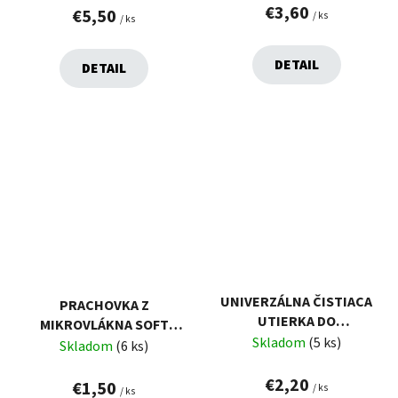
€3,60
€5,50
/ ks
/ ks
DETAIL
DETAIL
UNIVERZÁLNA ČISTIACA
PRACHOVKA Z
UTIERKA DO
MIKROVLÁKNA SOFT
DOMÁCNOSTI SMART
Skladom
(5 ks)
FIBRE 30X30 CM VELKEA
Skladom
(6 ks)
FIBRE 30X30 CM VELKEA
€2,20
€1,50
/ ks
/ ks