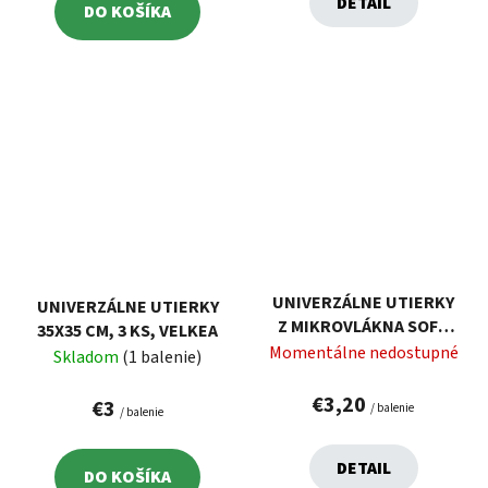
DETAIL
DO KOŠÍKA
UNIVERZÁLNE UTIERKY
UNIVERZÁLNE UTIERKY
Z MIKROVLÁKNA SOFT
35X35 CM, 3 KS, VELKEA
FIBER 30X30 CM, 4 KS,
Momentálne nedostupné
Skladom
(1 balenie)
VELKEA
€3,20
€3
/ balenie
/ balenie
DETAIL
DO KOŠÍKA