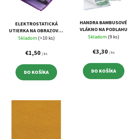
s
d
p
u
r
k
HANDRA BAMBUSOVÉ
ELEKTROSTATICKÁ
o
t
VLÁKNO NA PODLAHU
UTIERKA NA OBRAZOVKY
d
o
Skladom
(9 ks)
A MONITORY 30X30 CM
Skladom
(>10 ks)
u
v
VELKEA
k
€3,30
€1,50
/ ks
/ ks
t
o
DO KOŠÍKA
DO KOŠÍKA
v