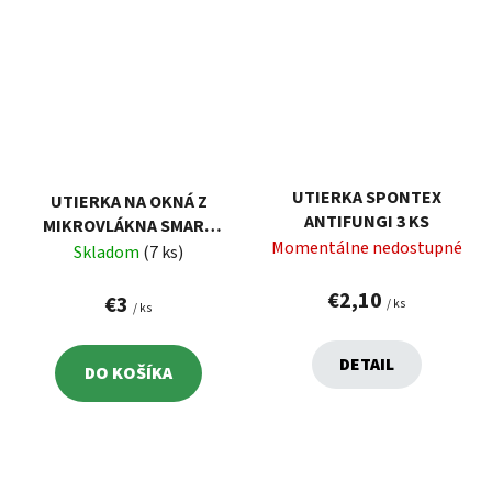
UTIERKA SPONTEX
UTIERKA NA OKNÁ Z
ANTIFUNGI 3 KS
MIKROVLÁKNA SMART
Momentálne nedostupné
FIBRE 32X32 CM VELKEA
Skladom
(7 ks)
€2,10
€3
/ ks
/ ks
DETAIL
DO KOŠÍKA