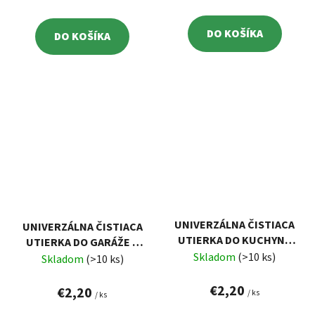
DO KOŠÍKA
DO KOŠÍKA
UNIVERZÁLNA ČISTIACA
UNIVERZÁLNA ČISTIACA
UTIERKA DO KUCHYNE
UTIERKA DO GARÁŽE A
SMART FIBRE 30X30 CM
Skladom
(>10 ks)
NA TERASU SMART FIBRE
Skladom
(>10 ks)
VELKEA
30X30 CM VELKEA
€2,20
€2,20
/ ks
/ ks