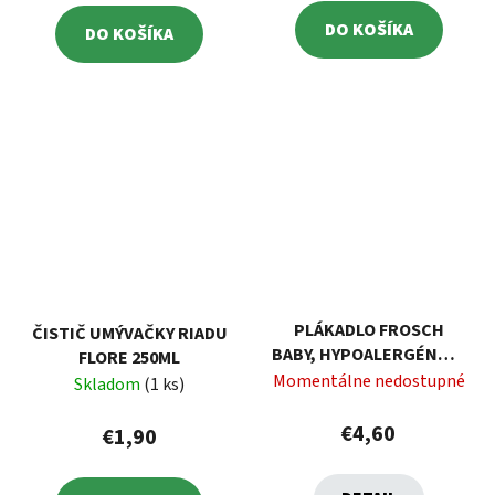
DO KOŠÍKA
DO KOŠÍKA
PLÁKADLO FROSCH
ČISTIČ UMÝVAČKY RIADU
BABY, HYPOALERGÉNNE,
FLORE 250ML
NA DOJČENSKÚ A
Momentálne nedostupné
Skladom
(1 ks)
DETSKÚ BIELIZEŇ, 750
ML
€4,60
€1,90