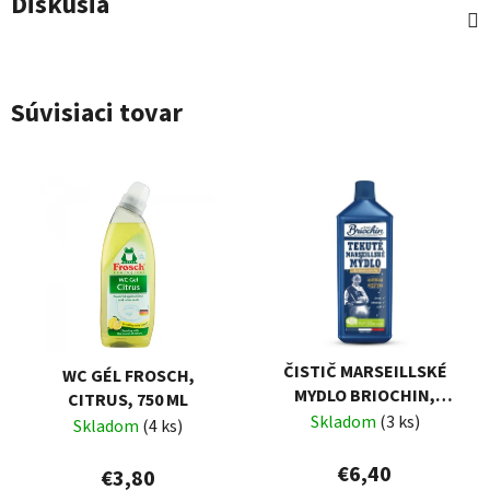
Diskusia
Súvisiaci tovar
ČISTIČ MARSEILLSKÉ
WC GÉL FROSCH,
MYDLO BRIOCHIN,
CITRUS, 750 ML
TEKUTÉ, 1000ML
Skladom
(3 ks)
Skladom
(4 ks)
€6,40
€3,80