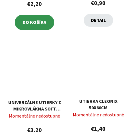
€0,90
€2,20
DETAIL
DO KOŠÍKA
UTIERKA CLEONIX
UNIVERZÁLNE UTIERKY Z
50X60CM
MIKROVLÁKNA SOFT
Momentálne nedostupné
FIBER 30X30 CM, 4 KS,
Momentálne nedostupné
VELKEA
€1,40
€3,20