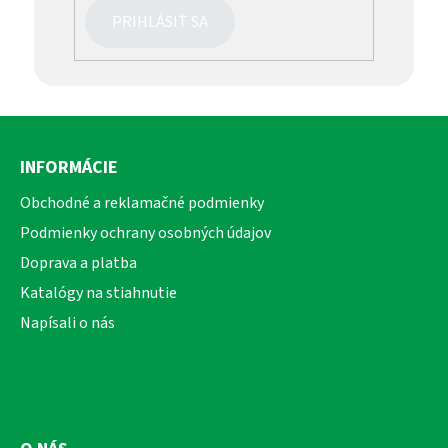
PRIHLÁSIŤ SA
Z
á
INFORMÁCIE
p
ä
Obchodné a reklamačné podmienky
t
Podmienky ochrany osobných údajov
i
Doprava a platba
e
Katalógy na stiahnutie
Napísali o nás