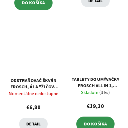
DETAIL
DO KOŠÍKA
TABLETY DO UMÝVAČKY
ODSTRAŇOVAČ ŠKVŔN
FROSCH ALL IN 1,
FROSCH, Á LA "ŽLČOVÉ
LIMETKA, 70 TABLIET
Skladom
(3 ks)
MYDLO", SPREJ, 500 ML
Momentálne nedostupné
€19,30
€6,80
DETAIL
DO KOŠÍKA