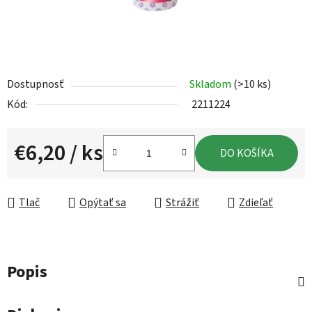
Dostupnosť
Skladom
(>10 ks)
Kód:
2211224
€6,20
/ ks
DO KOŠÍKA
Jednotková cena:
Tlač
Opýtať sa
Strážiť
Zdieľať
Popis