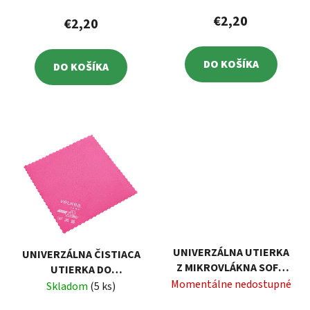
VELKEA
€2,20
€2,20
DO KOŠÍKA
DO KOŠÍKA
UNIVERZÁLNA UTIERKA
UNIVERZÁLNA ČISTIACA
Z MIKROVLÁKNA SOFT
UTIERKA DO
FIBER 30X30 CM
Momentálne nedostupné
DOMÁCNOSTI SMART
Skladom
(5 ks)
FIBRE 30X30 CM VELKEA