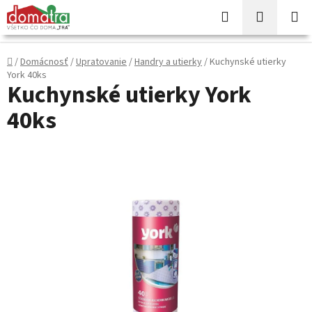
Prejsť
Hľadať
NÁKUP
na
KOŠÍK
obsah
Domov
/
Domácnosť
/
Upratovanie
/
Handry a utierky
/
Kuchynské utierky
York 40ks
Kuchynské utierky York
40ks