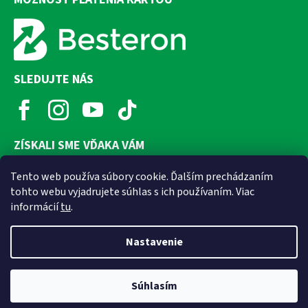
SLEDUJTE NÁS
ZÍSKALI SME VĎAKA VÁM
Tento web používa súbory cookie. Ďalším prechádzaním
tohto webu vyjadrujete súhlas s ich používaním. Viac
informácií
tu
.
Nastavenie
Súhlasím
Vytvoril Shoptet
Copyright 2026
Domatra.sk
. Všetky práva vyhradené.