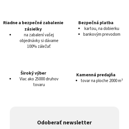
e
p
r
v
Riadne a bezpečné zabalenie
Bezpečná platba
k
kartou, na dobierku
zásielky
y
bankovým prevodom
na zabalení vašej
v
objednávky si dávame
100% záležať
ý
p
i
s
u
Široký výber
Kamenná predajňa
Viac ako 25000 druhov
tovar na ploche 2000 m²
tovaru
Odoberať newsletter