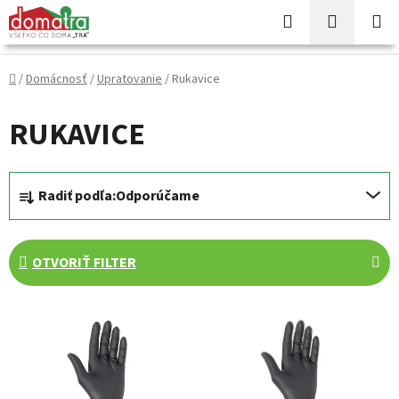
Prejsť
Hľadať
NÁKUP
na
KOŠÍK
obsah
Domov
/
Domácnosť
/
Upratovanie
/
Rukavice
RUKAVICE
R
Radiť podľa:
Odporúčame
a
d
e
OTVORIŤ FILTER
n
i
V
e
ý
p
p
r
i
o