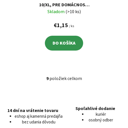
10/XL, PRE DOMÁCNOSŤ,
LATEX
Skladom
(>10 ks)
€1,15
/ ks
DO KOŠÍKA
9
položiek celkom
O
v
l
á
d
Spoľahlivé dodanie
14 dní na vrátenie tovaru
a
kuriér
eshop aj kamenná predajňa
c
osobný odber
bez udania dôvodu
i