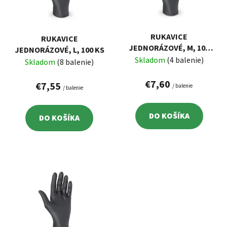
s
d
p
u
r
k
RUKAVICE
RUKAVICE
o
t
JEDNORÁZOVÉ, M, 100
JEDNORÁZOVÉ, L, 100 KS
d
o
KS
Skladom
(4 balenie)
Skladom
(8 balenie)
u
v
k
€7,60
€7,55
/ balenie
/ balenie
t
o
DO KOŠÍKA
DO KOŠÍKA
v