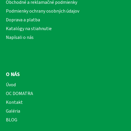
ä
Obchodné a reklamačné podmienky
t
Podmienky ochrany osobných údajov
i
Doprava a platba
e
Katalógy na stiahnutie
Napísali o nás
O NÁS
Úvod
OC DOMATRA
Kontakt
Galéria
BLOG