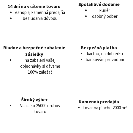
d
Spoľahlivé dodanie
14 dní na vrátenie tovaru
a
kuriér
eshop aj kamenná predajňa
c
osobný odber
bez udania dôvodu
i
e
p
r
v
Riadne a bezpečné zabalenie
Bezpečná platba
k
kartou, na dobierku
zásielky
y
bankovým prevodom
na zabalení vašej
v
objednávky si dávame
100% záležať
ý
p
i
s
u
Široký výber
Kamenná predajňa
Viac ako 25000 druhov
tovar na ploche 2000 m²
tovaru