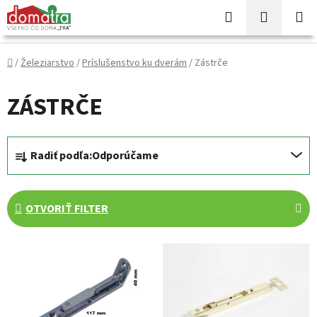
Prejsť
Hľadať
NÁKUP
na
KOŠÍK
obsah
Domov
/
Železiarstvo
/
Príslušenstvo ku dverám
/
Zástrče
ZÁSTRČE
R
Radiť podľa:
Odporúčame
a
d
e
OTVORIŤ FILTER
n
i
V
e
ý
p
p
r
i
o