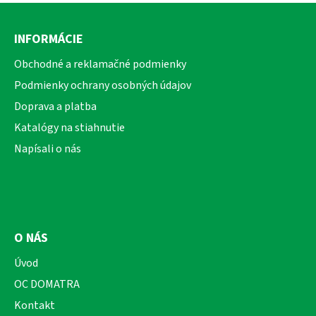
Z
á
INFORMÁCIE
p
ä
Obchodné a reklamačné podmienky
t
Podmienky ochrany osobných údajov
i
Doprava a platba
e
Katalógy na stiahnutie
Napísali o nás
O NÁS
Úvod
OC DOMATRA
Kontakt