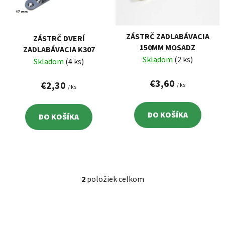
s
d
p
u
r
k
ZÁSTRČ ZADLABÁVACIA
ZÁSTRČ DVERÍ
o
t
150MM MOSADZ
ZADLABÁVACIA K307
d
o
Skladom
(2 ks)
Skladom
(4 ks)
u
v
k
€3,60
€2,30
/ ks
/ ks
t
o
DO KOŠÍKA
DO KOŠÍKA
v
2
položiek celkom
O
v
l
á