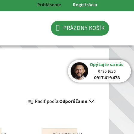
Prihlásenie
Registrácia
PRÁZDNY KOŠÍK
NÁKUPNÝ
KOŠÍK
Opýtajte sa nás
07:30-16:30
0917 419 478
R
Radiť podľa:
Odporúčame
a
d
e
n