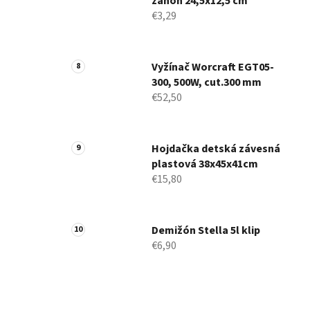
záhon 24,5x12,5 cm
€3,29
Vyžínač Worcraft EGT05-
300, 500W, cut.300 mm
€52,50
Hojdačka detská závesná
plastová 38x45x41cm
€15,80
Demižón Stella 5l klip
€6,90