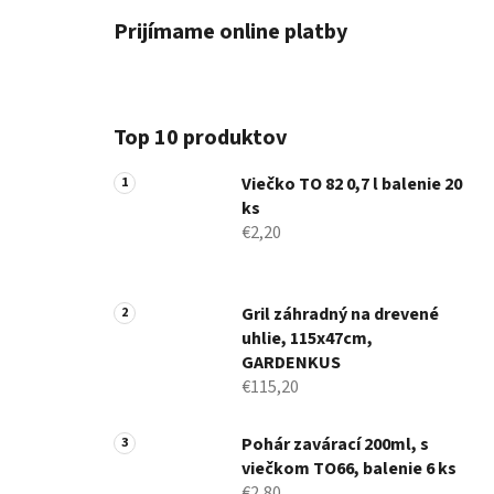
Prijímame online platby
Top 10 produktov
Viečko TO 82 0,7 l balenie 20
ks
€2,20
Gril záhradný na drevené
uhlie, 115x47cm,
GARDENKUS
€115,20
Pohár zavárací 200ml, s
viečkom TO66, balenie 6 ks
€2,80