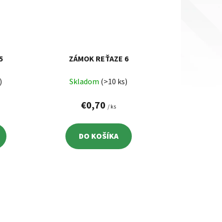
5
ZÁMOK REŤAZE 6
)
Skladom
(>10 ks)
€0,70
/ ks
DO KOŠÍKA