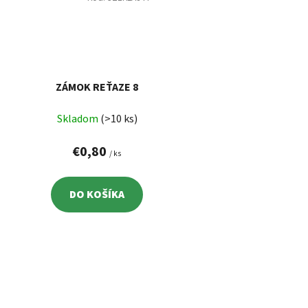
ZÁMOK REŤAZE 8
Skladom
(>10 ks)
€0,80
/ ks
DO KOŠÍKA
O
v
l