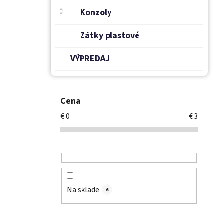
Konzoly
Zátky plastové
VÝPREDAJ
Cena
€
0
€
3
Na sklade
6