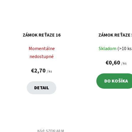
ZÁMOK REŤAZE 16
ZÁMOK REŤAZE 
Momentálne
Skladom
(>10 ks
nedostupné
€0,60
/ ks
€2,70
/ ks
DO KOŠÍKA
DETAIL
Kód:
SZEKLA8 M