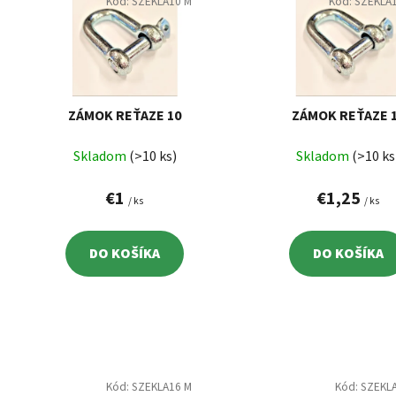
p
Kód:
SZEKLA10 M
Kód:
SZEKLA
i
s
p
r
o
ZÁMOK REŤAZE 10
ZÁMOK REŤAZE 
d
Skladom
(>10 ks)
Skladom
(>10 ks
u
k
€1
€1,25
/ ks
/ ks
t
o
v
DO KOŠÍKA
DO KOŠÍKA
Kód:
SZEKLA16 M
Kód:
SZEKL