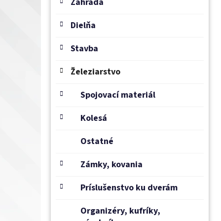
e
Záhrada
l
Dielňa
Stavba
Železiarstvo
Spojovací materiál
Kolesá
Ostatné
Zámky, kovania
Príslušenstvo ku dverám
Organizéry, kufríky,