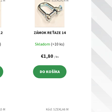
i
12 M
Kód:
SZEKLA14 M
e
p
r
o
d
12
ZÁMOK REŤAZE 14
u
)
Skladom
(>10 ks)
k
t
€1,80
/ ks
o
v
DO KOŠÍKA
A5 M
Kód:
SZEKLA6 M