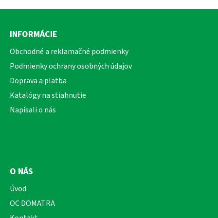
Z
á
INFORMÁCIE
p
ä
Obchodné a reklamačné podmienky
t
Podmienky ochrany osobných údajov
i
Doprava a platba
e
Katalógy na stiahnutie
Napísali o nás
O NÁS
Úvod
OC DOMATRA
Kontakt