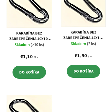
p
r
i
o
s
d
p
u
r
k
KARABÍNA BEZ
KARABÍNA BEZ
o
t
ZABEZPEČENIA 12X140
ZABEZPEČENIA 10X100
d
o
ČIERNA
Skladom
(2 ks)
ČIERNA
Skladom
(>10 ks)
u
v
k
€1,90
€1,10
/ ks
/ ks
t
o
DO KOŠÍKA
DO KOŠÍKA
v