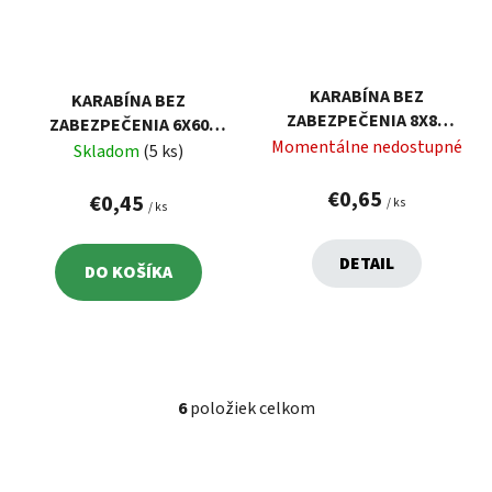
KARABÍNA BEZ
KARABÍNA BEZ
ZABEZPEČENIA 8X80
ZABEZPEČENIA 6X60
ČIERNA
Momentálne nedostupné
ČIERNA
Skladom
(5 ks)
€0,65
€0,45
/ ks
/ ks
DETAIL
DO KOŠÍKA
6
položiek celkom
O
v
l
á