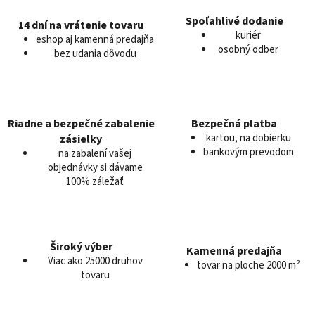
d
Spoľahlivé dodanie
14 dní na vrátenie tovaru
a
kuriér
eshop aj kamenná predajňa
c
osobný odber
bez udania dôvodu
i
e
p
r
v
Riadne a bezpečné zabalenie
Bezpečná platba
k
kartou, na dobierku
zásielky
y
bankovým prevodom
na zabalení vašej
v
objednávky si dávame
100% záležať
ý
p
i
s
u
Široký výber
Kamenná predajňa
Viac ako 25000 druhov
tovar na ploche 2000 m²
tovaru