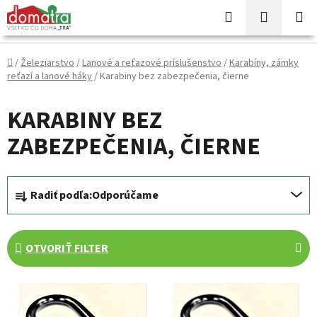
Prejsť
Hľadať
NÁKUP
na
KOŠÍK
obsah
Domov
/
Železiarstvo
/
Lanové a reťazové príslušenstvo
/
Karabíny, zámky
reťazí a lanové háky
/
Karabiny bez zabezpečenia, čierne
KARABINY BEZ
ZABEZPEČENIA, ČIERNE
R
Radiť podľa:
Odporúčame
a
d
e
OTVORIŤ FILTER
n
i
V
e
ý
p