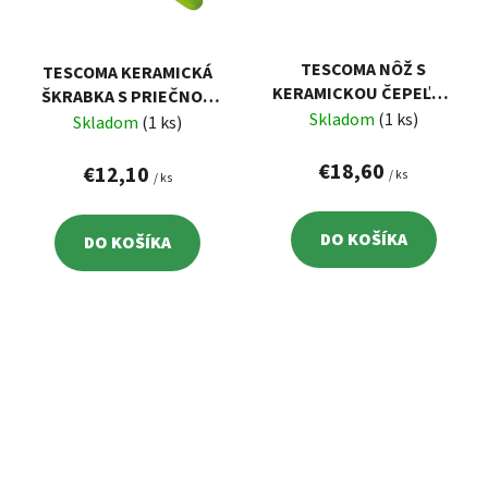
TESCOMA NÔŽ S
TESCOMA KERAMICKÁ
KERAMICKOU ČEPEĽOU
ŠKRABKA S PRIEČNOU
VITAMINO 12 CM
Skladom
(1 ks)
ČEPEĽOU VITAMINO
Skladom
(1 ks)
€18,60
€12,10
/ ks
/ ks
DO KOŠÍKA
DO KOŠÍKA