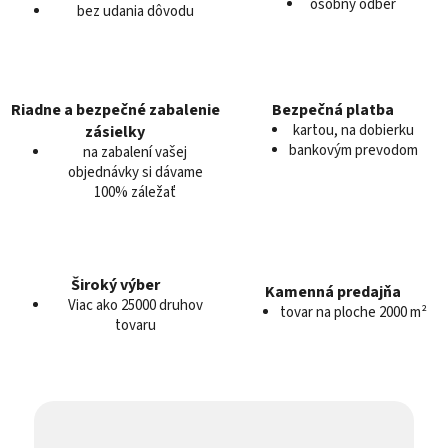
c
osobný odber
bez udania dôvodu
i
e
p
r
v
Riadne a bezpečné zabalenie
Bezpečná platba
k
kartou, na dobierku
zásielky
y
bankovým prevodom
na zabalení vašej
v
objednávky si dávame
100% záležať
ý
p
i
s
u
Široký výber
Kamenná predajňa
Viac ako 25000 druhov
tovar na ploche 2000 m²
tovaru