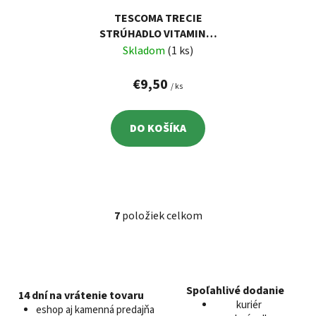
TESCOMA TRECIE
STRÚHADLO VITAMINO,
MULTIFUNKČNÉ
Skladom
(1 ks)
€9,50
/ ks
DO KOŠÍKA
7
položiek celkom
O
v
l
á
d
Spoľahlivé dodanie
14 dní na vrátenie tovaru
a
kuriér
eshop aj kamenná predajňa