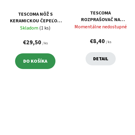
TESCOMA
TESCOMA NÔŽ S
ROZPRAŠOVAČ NA
KERAMICKOU ČEPEĽOU
CITRUSOVÚ ŠŤAVU
Momentálne nedostupné
VITAMINO 15 CM
Skladom
(1 ks)
VITAMINO
€8,40
€29,50
/ ks
/ ks
DETAIL
DO KOŠÍKA