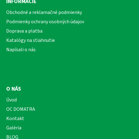
INFORMÁCIE
p
ä
Obchodné a reklamačné podmienky
t
Podmienky ochrany osobných údajov
i
Doprava a platba
e
Katalógy na stiahnutie
Napísali o nás
O NÁS
Úvod
OC DOMATRA
Kontakt
Galéria
BLOG