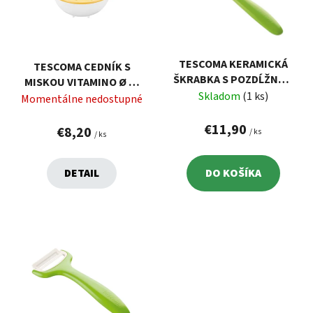
i
o
s
d
p
u
r
k
TESCOMA KERAMICKÁ
TESCOMA CEDNÍK S
o
t
ŠKRABKA S POZDĹŽNOU
MISKOU VITAMINO Ø 20
d
o
ČEPEĽOU VITAMINO
Skladom
(1 ks)
CM, 2.0 L
Momentálne nedostupné
u
v
k
€11,90
€8,20
/ ks
/ ks
t
o
DETAIL
DO KOŠÍKA
v