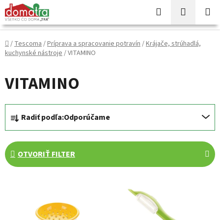
Prejsť
Hľadať
NÁKUP
na
KOŠÍK
obsah
Domov
/
Tescoma
/
Príprava a spracovanie potravín
/
Krájače, strúhadlá,
kuchynské nástroje
/
VITAMINO
VITAMINO
R
Radiť podľa:
Odporúčame
a
d
e
OTVORIŤ FILTER
n
i
V
e
ý
p
p
r