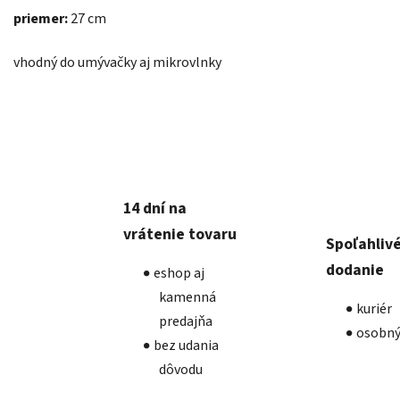
priemer:
27 cm
vhodný do umývačky aj mikrovlnky
14 dní na
vrátenie tovaru
Spoľahliv
dodanie
eshop aj
kamenná
kuriér
predajňa
osobný
bez udania
dôvodu