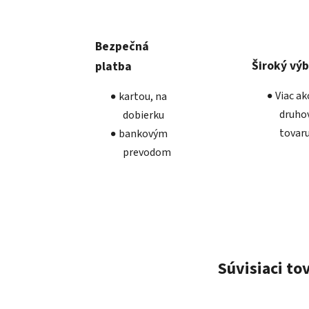
Bezpečná
Široký vý
platba
Viac a
kartou, na
druho
dobierku
tovar
bankovým
prevodom
Súvisiaci to