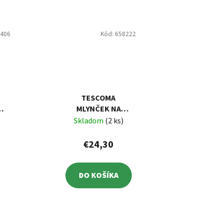
1406
Kód:
658222
TESCOMA
MLYNČEK NA
,
KORENIE/SOĽ
Skladom
(2 ks)
VIRGO WOOD 24 CM
€24,30
DO KOŠÍKA