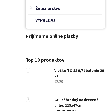
Železiarstvo
VÝPREDAJ
Prijímame online platby
Top 10 produktov
Viečko TO 82 0,7 l balenie 20
ks
€2,20
Gril záhradný na drevené
uhlie, 115x47cm,
GARDENKUS