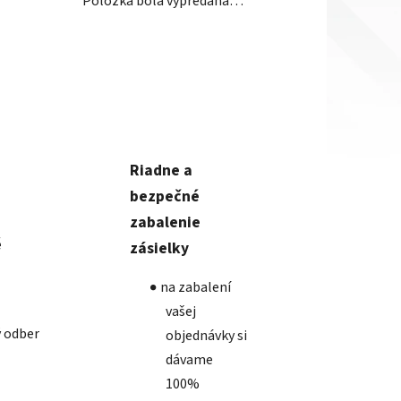
Položka bola vypredaná…
Riadne a
bezpečné
zabalenie
é
zásielky
na zabalení
vašej
 odber
objednávky si
dávame
100%