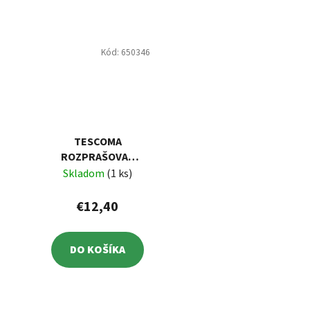
Kód:
650346
TESCOMA
ROZPRAŠOVAČ
OLEJ/OCOT CLUB
Skladom
(1 ks)
€12,40
DO KOŠÍKA