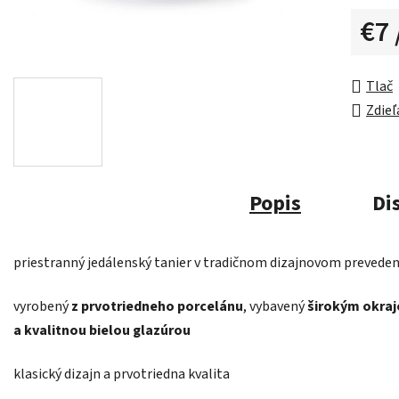
€7
Jednot
Tlač
Zdieľ
Popis
Di
priestranný jedálenský tanier v tradičnom dizajnovom preveden
vyrobený
z prvotriedneho porcelánu
, vybavený
širokým okra
a kvalitnou bielou glazúrou
klasický dizajn a prvotriedna kvalita