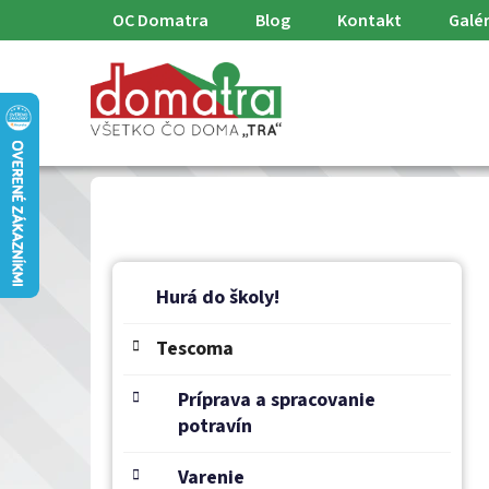
Prejsť
OC Domatra
Blog
Kontakt
Galér
na
obsah
B
K
Preskočiť
a
o
Hurá do školy!
kategórie
t
č
e
Tescoma
n
g
ý
ó
Príprava a spracovanie
p
r
potravín
a
i
e
n
Varenie