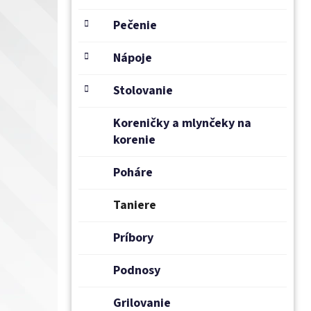
e
l
Pečenie
Nápoje
Stolovanie
Koreničky a mlynčeky na
korenie
Poháre
Taniere
Príbory
Podnosy
Grilovanie