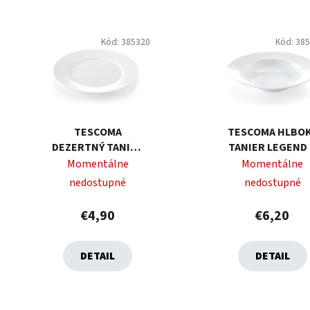
Kód:
385320
Kód:
38
TESCOMA
TESCOMA HLBO
DEZERTNÝ TANIER
TANIER LEGEND
LEGEND Ø 21 CM
22 CM
Momentálne
Momentálne
nedostupné
nedostupné
€4,90
€6,20
DETAIL
DETAIL