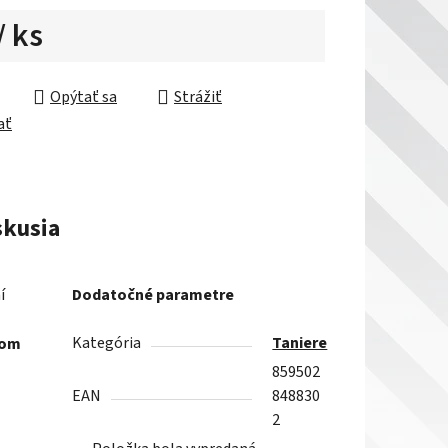
/ ks
ková cena:
Opýtať sa
Strážiť
ať
skusia
í
Dodatočné parametre
Kategória
Taniere
jom
859502
EAN
848830
2