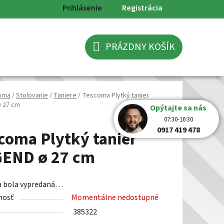
Prihlásenie
Registrácia
PRÁZDNY KOŠÍK
NÁKUPNÝ
KOŠÍK
oma
/
Stolovanie
/
Taniere
/
Tescoma Plytký tanier
 27 cm
Opýtajte sa nás
07:30-16:30
0917 419 478
coma Plytký tanier
END ø 27 cm
a bola vypredaná…
nosť
Momentálne nedostupné
385322