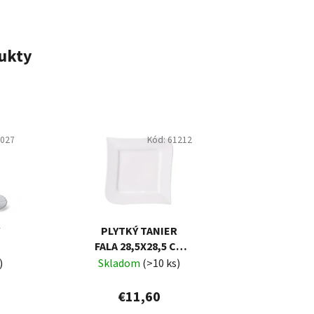
ukty
0027
Kód:
61212
Ý
PLYTKÝ TANIER
FALA 28,5X28,5 CM
AMBITION
)
Skladom
(>10 ks)
€11,60