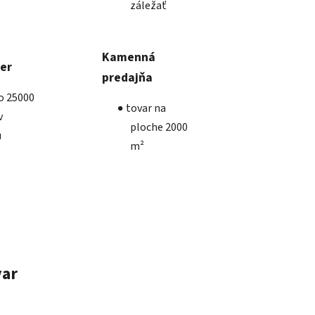
záležať
Kamenná
ber
predajňa
ko 25000
tovar na
v
ploche 2000
u
m²
var