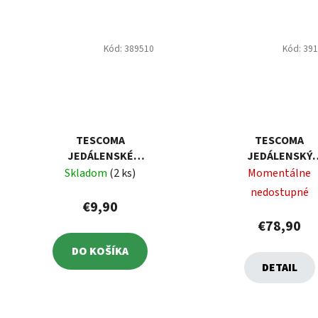
Kód:
389510
Kód:
39
TESCOMA
TESCOMA
JEDÁLENSKÉ
JEDÁLENSKÝ
PALIČKY S
PRÍBOR CLASSIC
Skladom
(2 ks)
Momentálne
PODLOŽKOU
SÚPRAVA 24 KS
nedostupné
NIKKO, 6 SÚPRAV
€9,90
€78,90
DO KOŠÍKA
DETAIL