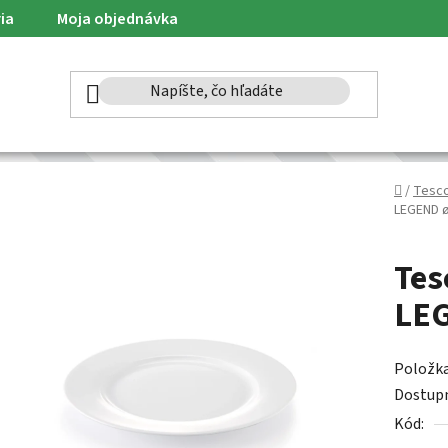
ia
Moja objednávka
Domov
/
Tesc
LEGEND ø
Tes
LEG
Položk
Dostup
Kód: