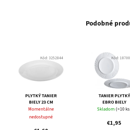
Podobné prod
Kód:
3252844
Kód:
1870
PLYTKÝ TANIER
TANIER PLYTK
BIELY 23 CM
EBRO BIELY
Momentálne
Skladom
(>10 ks
nedostupné
€1,95