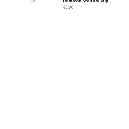
Demižón Stella 5l klip
€6,90