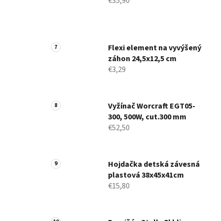
€35,90
Flexi element na vyvýšený
záhon 24,5x12,5 cm
€3,29
Vyžínač Worcraft EGT05-
300, 500W, cut.300 mm
€52,50
Hojdačka detská závesná
plastová 38x45x41cm
€15,80