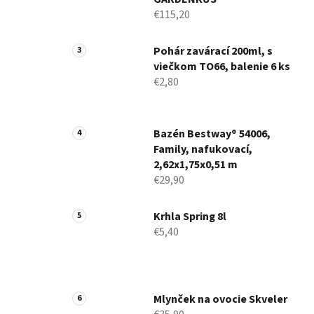
€115,20
Pohár zavárací 200ml, s
viečkom TO66, balenie 6 ks
€2,80
Bazén Bestway® 54006,
Family, nafukovací,
2,62x1,75x0,51 m
€29,90
Krhla Spring 8l
€5,40
Mlynček na ovocie Skveler