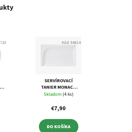
ukty
5720
Kód:
94614
SERVÍROVACÍ
TANIER MONACO
24
30,5 X 18,9 CM
Skladom
(4 ks)
AMBITION
€7,90
DO KOŠÍKA