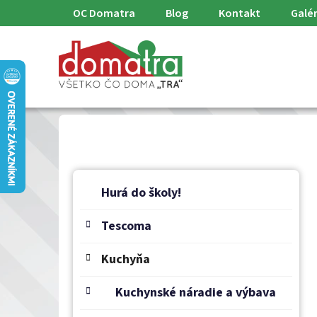
Prejsť
OC Domatra
Blog
Kontakt
Galér
na
obsah
B
K
Preskočiť
a
o
Hurá do školy!
kategórie
t
č
e
Tescoma
n
g
ý
ó
Kuchyňa
p
r
a
i
Kuchynské náradie a výbava
e
n