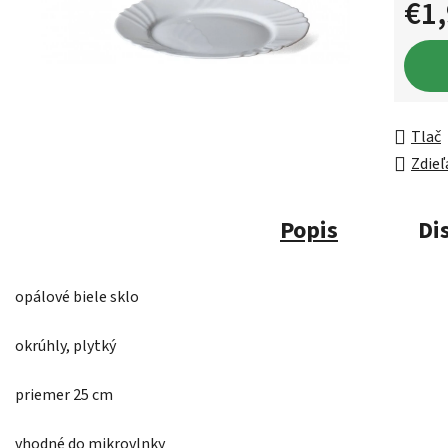
€1
Jednot
Tlač
Zdieľ
Popis
Di
opálové biele sklo
okrúhly, plytký
priemer 25 cm
vhodné do mikrovlnky