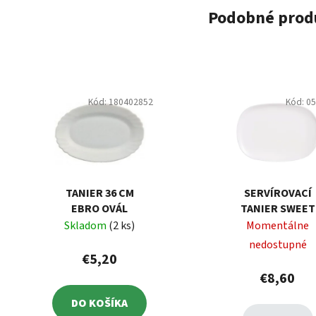
Podobné prod
Kód:
180402852
Kód:
0
TANIER 36 CM
SERVÍROVACÍ
EBRO OVÁL
TANIER SWEET
LINE WHITE 35 X 
Skladom
(2 ks)
Momentálne
CM LUMINARC
nedostupné
€5,20
€8,60
DO KOŠÍKA