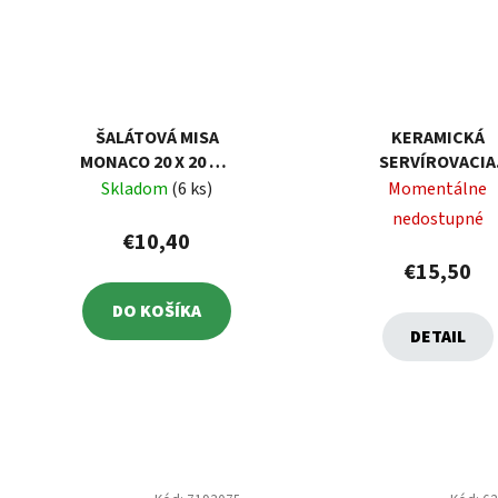
ŠALÁTOVÁ MISA
KERAMICKÁ
MONACO 20 X 20 CM
SERVÍROVACIA
AMBITION
MISKA ŠPIRÁLA 
Skladom
(6 ks)
Momentálne
CM
nedostupné
€10,40
€15,50
DO KOŠÍKA
DETAIL