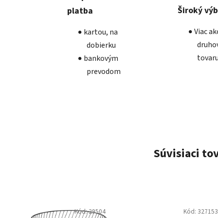
Široký vý
platba
Viac a
kartou, na
druho
dobierku
tovar
bankovým
prevodom
Súvisiaci to
Kód:
29504
Kód:
32715