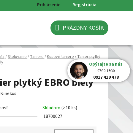
Prihlásenie
Registrácia
PRÁZDNY KOŠÍK
NÁKUPNÝ
KOŠÍK
yňa
/
Stolovanie
/
Taniere
/
Kusové taniere
/
Tanier plytký
ly
Opýtajte sa nás
07:30-16:30
0917 419 478
ier plytký EBRO biely
:
Kinekus
nosť
Skladom
(>10 ks)
18700027