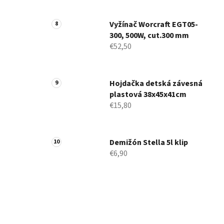
Vyžínač Worcraft EGT05-
300, 500W, cut.300 mm
€52,50
Hojdačka detská závesná
plastová 38x45x41cm
€15,80
Demižón Stella 5l klip
€6,90