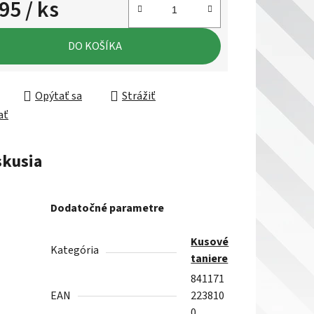
,95
/ ks
ková cena:
DO KOŠÍKA
Opýtať sa
Strážiť
ať
skusia
Dodatočné parametre
Kusové
Kategória
taniere
841171
EAN
223810
0