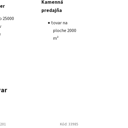
Kamenná
ber
predajňa
ko 25000
tovar na
v
ploche 2000
u
m²
var
3201
Kód:
33985