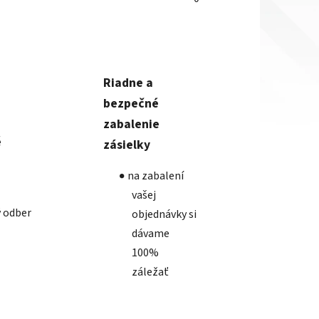
Riadne a
bezpečné
zabalenie
é
zásielky
na zabalení
vašej
 odber
objednávky si
dávame
100%
záležať