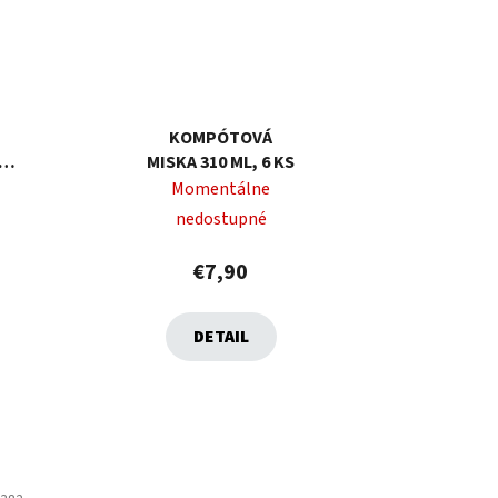
KOMPÓTOVÁ
MISKA 310 ML, 6 KS
26
Momentálne
nedostupné
€7,90
DETAIL