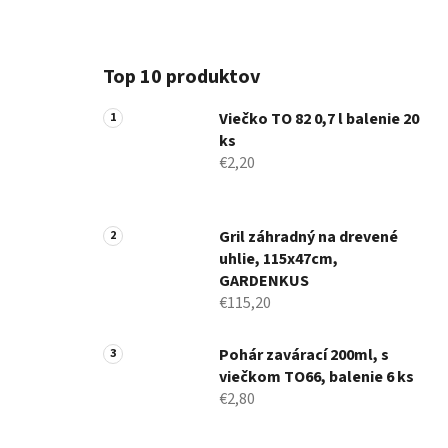
Top 10 produktov
Viečko TO 82 0,7 l balenie 20
ks
€2,20
Gril záhradný na drevené
uhlie, 115x47cm,
GARDENKUS
€115,20
Pohár zavárací 200ml, s
viečkom TO66, balenie 6 ks
€2,80