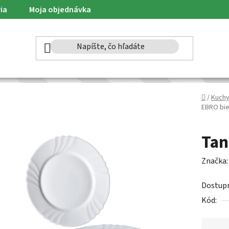
ia
Moja objednávka
Domov
/
Kuch
EBRO bie
Tan
Značka
Dostup
Kód: