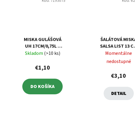
Kód:
7193075
Kód:
6
MISKA GULÁŠOVÁ
ŠALÁTOVÁ MISK
UH 17CM/0,75L S
SALSA LIST 13 C
UŠAMI
AMBITION
Skladom
(>10 ks)
Momentálne
nedostupné
€1,10
€3,10
DO KOŠÍKA
DETAIL