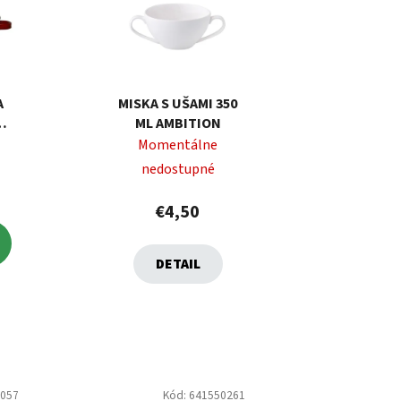
A
MISKA S UŠAMI 350
CM
ML AMBITION
Momentálne
nedostupné
€4,50
DETAIL
0057
Kód:
641550261