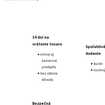
14 dní na
vrátenie tovaru
Spoľahliv
dodanie
eshop aj
kamenná
kuriér
predajňa
osobný
bez udania
dôvodu
Bezpečná