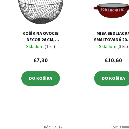
KOŠÍK NA OVOCIE
MISA SEDLIACK
DECOR 26 CM,
SMALTOVANÁ 20
AMBITION
DEKOR BODKY
Skladom
(1 ks)
Skladom
(3 ks)
€7,30
€10,60
DO KOŠÍKA
DO KOŠÍKA
Kód:
94617
Kód:
3300