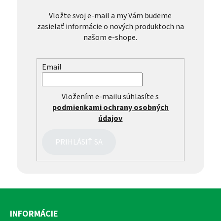
Vložte svoj e-mail a my Vám budeme
zasielať informácie o nových produktoch na
našom e-shope.
Email
Vložením e-mailu súhlasíte s
podmienkami ochrany osobných
údajov
PRIHLÁSIŤ SA
Z
á
INFORMÁCIE
p