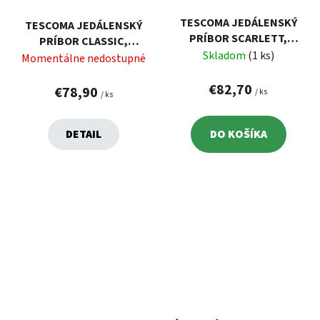
TESCOMA JEDÁLENSKÝ
TESCOMA JEDÁLENSKÝ
PRÍBOR SCARLETT,
PRÍBOR CLASSIC,
SÚPRAVA 24 KS
Skladom
(1 ks)
SÚPRAVA 24 KS
Momentálne nedostupné
€82,70
€78,90
/ ks
/ ks
DETAIL
DO KOŠÍKA