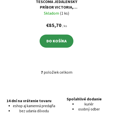
TESCOMA JEDÁLENSKÝ
PRÍBOR VICTORIA,
SÚPRAVA 24 KS
Skladom
(1 ks)
€85,70
/ ks
DO KOŠÍKA
7
položiek celkom
O
v
l
á
d
Spoľahlivé dodanie
14 dní na vrátenie tovaru
a
kuriér
eshop aj kamenná predajňa
c
osobný odber
bez udania dôvodu