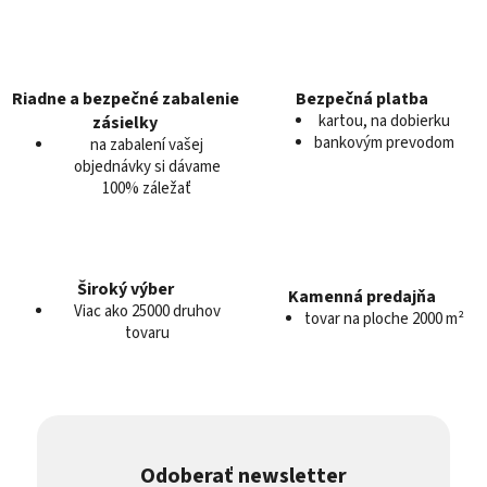
i
e
p
r
v
Riadne a bezpečné zabalenie
Bezpečná platba
k
kartou, na dobierku
zásielky
y
bankovým prevodom
na zabalení vašej
v
objednávky si dávame
100% záležať
ý
p
i
s
u
Široký výber
Kamenná predajňa
Viac ako 25000 druhov
tovar na ploche 2000 m²
tovaru
Odoberať newsletter