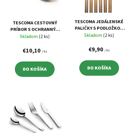
s
d
p
u
r
k
TESCOMA JEDÁLENSKÉ
TESCOMA CESTOVNÝ
o
t
PALIČKY S PODLOŽKOU
PRÍBOR S OCHRANNÝM
d
o
NIKKO, 6 SÚPRAV
Skladom
(2 ks)
PUZDROM MOVE
Skladom
(2 ks)
u
v
k
€9,90
€10,10
/ ks
/ ks
t
o
DO KOŠÍKA
DO KOŠÍKA
v