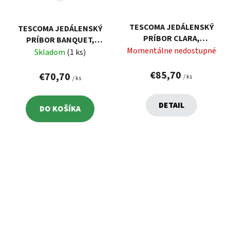
TESCOMA JEDÁLENSKÝ
TESCOMA JEDÁLENSKÝ
PRÍBOR CLARA,
PRÍBOR BANQUET,
SÚPRAVA 24 KS
Momentálne nedostupné
SÚPRAVA 24 KS
Skladom
(1 ks)
€85,70
€70,70
/ ks
/ ks
DETAIL
DO KOŠÍKA