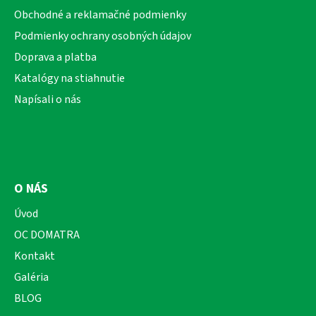
ä
Obchodné a reklamačné podmienky
t
Podmienky ochrany osobných údajov
i
Doprava a platba
e
Katalógy na stiahnutie
Napísali o nás
O NÁS
Úvod
OC DOMATRA
Kontakt
Galéria
BLOG