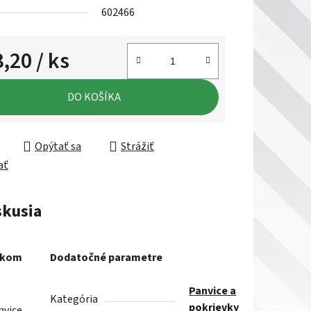
602466
3,20
/ ks
ková cena:
DO KOŠÍKA
Opýtať sa
Strážiť
ať
skusia
akom
Dodatočné parametre
Panvice a
Kategória
pokrievky
vice