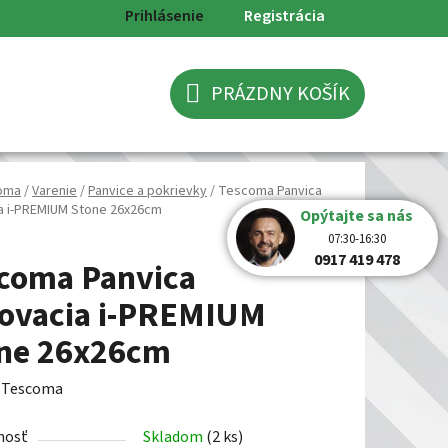
Prihlásenie
Registrácia
PRÁZDNY KOŠÍK
NÁKUPNÝ
KOŠÍK
oma
/
Varenie
/
Panvice a pokrievky
/
Tescoma Panvica
ia i-PREMIUM Stone 26x26cm
Opýtajte sa nás
07:30-16:30
0917 419 478
coma Panvica
lovacia i-PREMIUM
ne 26x26cm
:
Tescoma
nosť
Skladom
(2 ks)