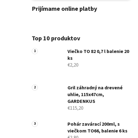
Prijímame online platby
Top 10 produktov
Viečko TO 82 0,7 l balenie 20
ks
€2,20
Gril záhradný na drevené
uhlie, 115x47cm,
GARDENKUS
€115,20
Pohár zavárací 200ml, s
viečkom TO66, balenie 6 ks
€2,80