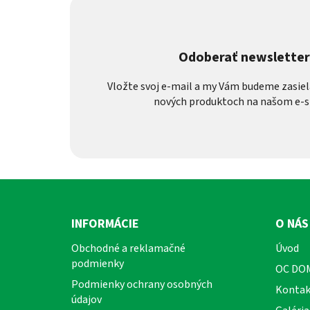
Odoberať newslette
Vložte svoj e-mail a my Vám budeme zasiel
nových produktoch na našom e-s
Z
á
INFORMÁCIE
O NÁS
p
Obchodné a reklamačné
Úvod
ä
podmienky
OC DO
t
Podmienky ochrany osobných
i
Kontak
údajov