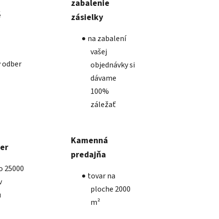
zabalenie
é
zásielky
na zabalení
vašej
 odber
objednávky si
dávame
100%
záležať
Kamenná
ber
predajňa
ko 25000
tovar na
v
ploche 2000
u
m²