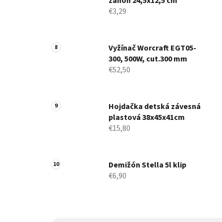
záhon 24,5x12,5 cm
€3,29
Vyžínač Worcraft EGT05-
300, 500W, cut.300 mm
€52,50
Hojdačka detská závesná
plastová 38x45x41cm
€15,80
Demižón Stella 5l klip
€6,90