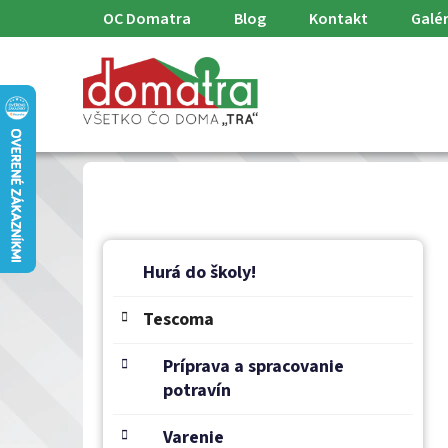
Prejsť
OC Domatra
Blog
Kontakt
Galér
na
obsah
B
K
Preskočiť
a
o
Hurá do školy!
kategórie
t
č
e
Tescoma
n
g
ý
ó
Príprava a spracovanie
p
r
potravín
a
i
e
n
Varenie