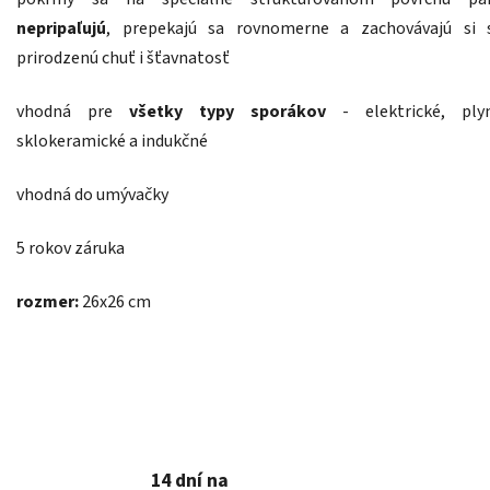
nepripaľujú
, prepekajú sa rovnomerne a zachovávajú si 
prirodzenú chuť i šťavnatosť
vhodná pre
všetky typy sporákov
- elektrické, plyn
sklokeramické a indukčné
vhodná do umývačky
5 rokov záruka
rozmer:
26x26 cm
14 dní na