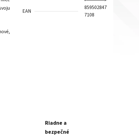
859502847
svoju
EAN
7108
ové,
Riadne a
bezpečné