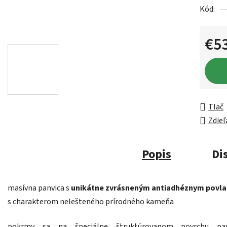
Kód:
€5
Jednot
Tlač
Zdieľ
Popis
Di
masívna panvica s
unikátne zvrásneným antiadhéznym povl
s charakterom nelešteného prírodného kameňa
pokrmy sa na špeciálne štruktúrovanom povrchu pan