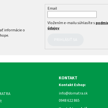
Email
r
Vložením e-mailu súhlasíte s
podmi
údajov
ať informácie o
hope.
PRIHLÁSIŤ SA
KONTAKT
Kontakt Eshop:
info@domatra.sk
MATRA
0948 622 865
t