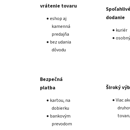
vrátenie tovaru
Spoľahliv
dodanie
eshop aj
kamenná
kuriér
predajňa
osobný
bez udania
dôvodu
Bezpečná
Široký vý
platba
Viac a
kartou, na
druho
dobierku
tovar
bankovým
prevodom