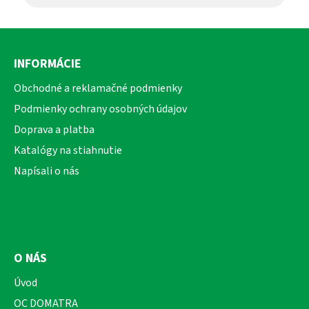
Z
á
INFORMÁCIE
p
ä
Obchodné a reklamačné podmienky
t
Podmienky ochrany osobných údajov
i
Doprava a platba
e
Katalógy na stiahnutie
Napísali o nás
O NÁS
Úvod
OC DOMATRA