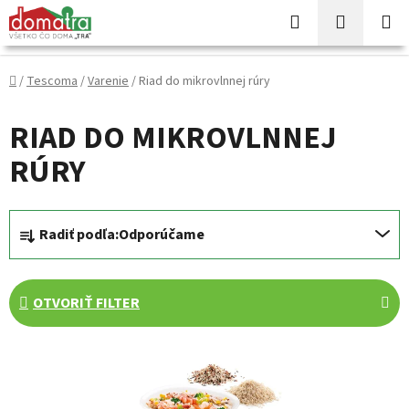
Prejsť
Hľadať
NÁKUP
na
KOŠÍK
obsah
Domov
/
Tescoma
/
Varenie
/
Riad do mikrovlnnej rúry
RIAD DO MIKROVLNNEJ
RÚRY
R
Radiť podľa:
Odporúčame
a
d
e
OTVORIŤ FILTER
n
i
V
e
ý
p
p