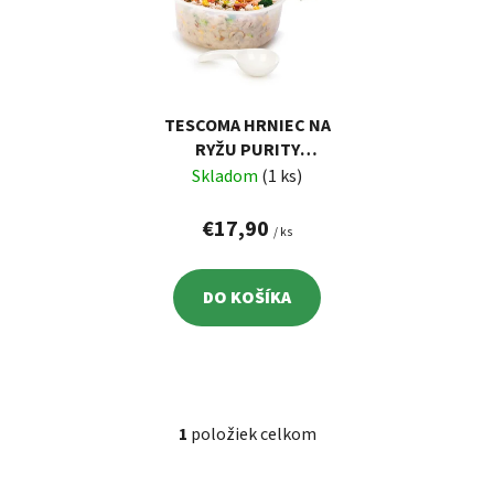
r
i
o
s
d
p
u
r
k
TESCOMA HRNIEC NA
o
t
RYŽU PURITY
d
o
MICROWAVE
Skladom
(1 ks)
u
v
k
€17,90
/ ks
t
o
DO KOŠÍKA
v
1
položiek celkom
O
v