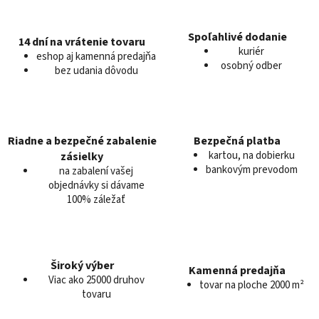
l
á
d
Spoľahlivé dodanie
14 dní na vrátenie tovaru
a
kuriér
eshop aj kamenná predajňa
c
osobný odber
bez udania dôvodu
i
e
p
r
v
Riadne a bezpečné zabalenie
Bezpečná platba
k
kartou, na dobierku
zásielky
y
bankovým prevodom
na zabalení vašej
v
objednávky si dávame
100% záležať
ý
p
i
s
u
Široký výber
Kamenná predajňa
Viac ako 25000 druhov
tovar na ploche 2000 m²
tovaru