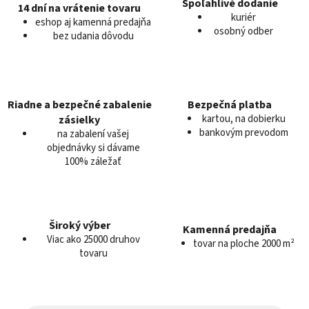
Spoľahlivé dodanie
14 dní na vrátenie tovaru
a
kuriér
eshop aj kamenná predajňa
c
osobný odber
bez udania dôvodu
i
e
p
r
v
Riadne a bezpečné zabalenie
Bezpečná platba
k
kartou, na dobierku
zásielky
y
bankovým prevodom
na zabalení vašej
v
objednávky si dávame
100% záležať
ý
p
i
s
u
Široký výber
Kamenná predajňa
Viac ako 25000 druhov
tovar na ploche 2000 m²
tovaru