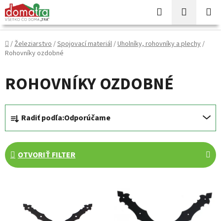
Prejsť
Hľadať
NÁKUP
na
KOŠÍK
obsah
Domov
/
Železiarstvo
/
Spojovací materiál
/
Uholníky, rohovníky a plechy
/
Rohovníky ozdobné
ROHOVNÍKY OZDOBNÉ
R
Radiť podľa:
Odporúčame
a
d
e
OTVORIŤ FILTER
n
i
V
e
ý
p
p
r