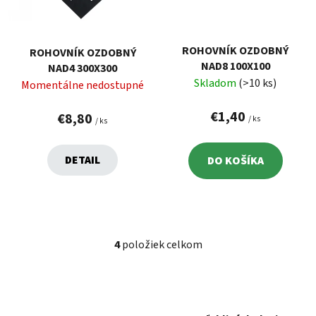
ROHOVNÍK OZDOBNÝ
ROHOVNÍK OZDOBNÝ
NAD8 100X100
NAD4 300X300
Skladom
(>10 ks)
Momentálne nedostupné
€1,40
€8,80
/ ks
/ ks
DETAIL
DO KOŠÍKA
4
položiek celkom
O
v
l
á
d