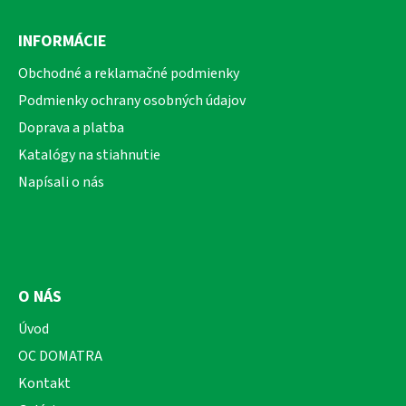
Z
á
INFORMÁCIE
p
ä
Obchodné a reklamačné podmienky
t
Podmienky ochrany osobných údajov
i
Doprava a platba
e
Katalógy na stiahnutie
Napísali o nás
O NÁS
Úvod
OC DOMATRA
Kontakt