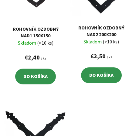
i
o
s
d
p
u
r
k
ROHOVNÍK OZDOBNÝ
ROHOVNÍK OZDOBNÝ
o
t
NAD2 200X200
NAD1 150X150
d
o
Skladom
(>10 ks)
Skladom
(>10 ks)
u
v
k
€3,50
€2,40
/ ks
/ ks
t
o
DO KOŠÍKA
DO KOŠÍKA
v