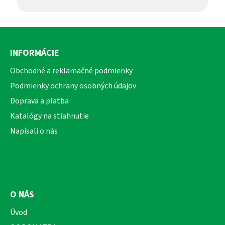
Z
á
INFORMÁCIE
p
ä
Obchodné a reklamačné podmienky
t
Podmienky ochrany osobných údajov
i
Doprava a platba
e
Katalógy na stiahnutie
Napísali o nás
O NÁS
Úvod