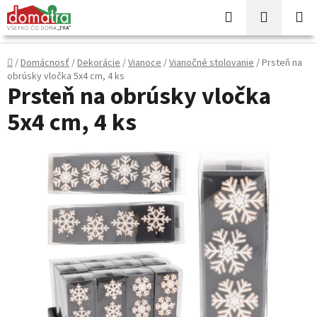
Prejsť
Hľadať
NÁKUP
na
KOŠÍK
obsah
Domov
/
Domácnosť
/
Dekorácie
/
Vianoce
/
Vianočné stolovanie
/
Prsteň na
obrúsky vločka 5x4 cm, 4 ks
Prsteň na obrúsky vločka
5x4 cm, 4 ks