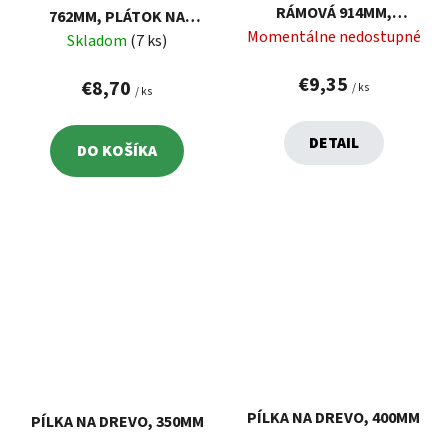
RÁMOVÁ 914MM,
762MM, PLÁTOK NA
PLÁTOK NA SUCHÉ
Momentálne nedostupné
SUCHÉ DREVO
Skladom
(7 ks)
DREVO
€9,35
€8,70
/ ks
/ ks
DETAIL
DO KOŠÍKA
PÍLKA NA DREVO, 400MM
PÍLKA NA DREVO, 350MM