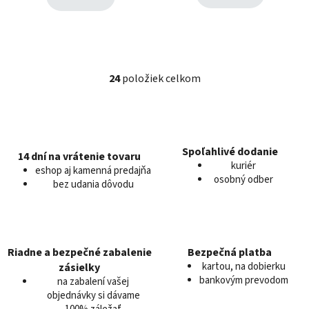
24
položiek celkom
O
v
l
á
d
Spoľahlivé dodanie
14 dní na vrátenie tovaru
a
kuriér
eshop aj kamenná predajňa
c
osobný odber
bez udania dôvodu
i
e
p
r
v
Riadne a bezpečné zabalenie
Bezpečná platba
k
kartou, na dobierku
zásielky
y
bankovým prevodom
na zabalení vašej
v
objednávky si dávame