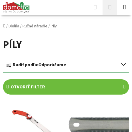
Prejsť
Hľadať
NÁKUP
na
KOŠÍK
obsah
Domov
/
Dielňa
/
Ručné náradie
/
Píly
PÍLY
R
Radiť podľa:
Odporúčame
a
d
e
OTVORIŤ FILTER
n
i
V
e
ý
p
p
r
i
o