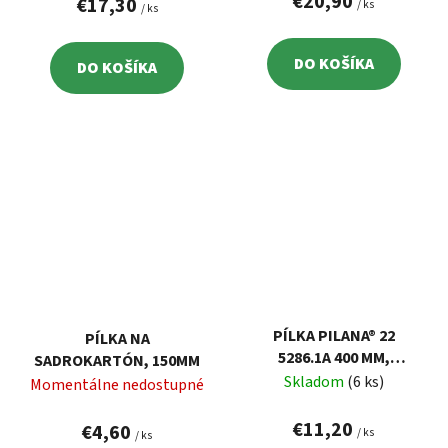
€20,90
€17,30
/ ks
/ ks
DO KOŠÍKA
DO KOŠÍKA
PÍLKA PILANA® 22
PÍLKA NA
5286.1A 400 MM,
SADROKARTÓN, 150MM
CHVOSTOVKA,
Skladom
(6 ks)
Momentálne nedostupné
PLASTOVÁ RÚČKA
€11,20
€4,60
/ ks
/ ks