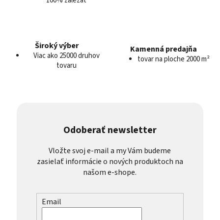
100% záležať
ý
p
i
s
u
Široký výber
Kamenná predajňa
Viac ako 25000 druhov
tovar na ploche 2000 m²
tovaru
Odoberať newsletter
Vložte svoj e-mail a my Vám budeme
zasielať informácie o nových produktoch na
našom e-shope.
Email