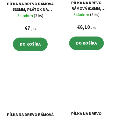
PÍLKA NA DREVO
PÍLKA NA DREVO RÁMOVÁ
RÁMOVÁ 610MM,
533MM, PLÁTOK NA
PLÁTOK NA SUCHÉ
Skladom
(3 ks)
SUCHÉ DREVO
Skladom
(3 ks)
DREVO
€8,10
€7
/ ks
/ ks
DO KOŠÍKA
DO KOŠÍKA
PÍLKA NA DREVO
PÍLKA NA DREVO RÁMOVÁ