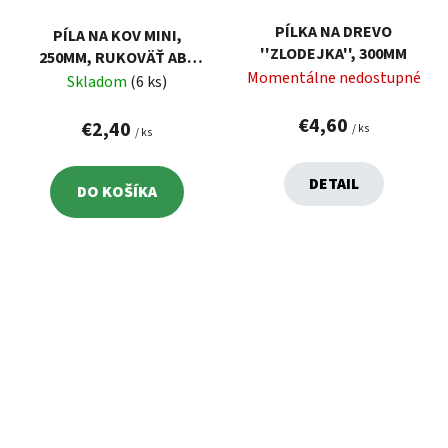
PÍLKA NA DREVO
PÍLA NA KOV MINI,
''ZLODEJKA'', 300MM
250MM, RUKOVÄŤ ABS
Momentálne nedostupné
PLAST
Skladom
(6 ks)
€4,60
€2,40
/ ks
/ ks
DETAIL
DO KOŠÍKA