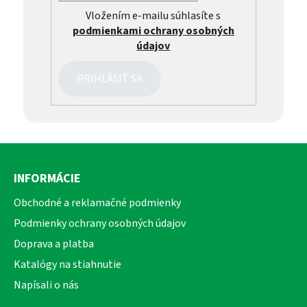
Vložením e-mailu súhlasíte s
podmienkami ochrany osobných
údajov
PRIHLÁSIŤ SA
Z
á
INFORMÁCIE
p
ä
Obchodné a reklamačné podmienky
t
Podmienky ochrany osobných údajov
i
Doprava a platba
e
Katalógy na stiahnutie
Napísali o nás