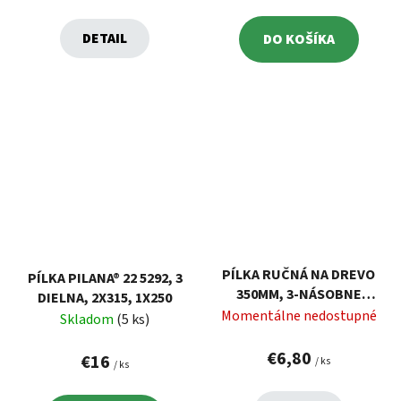
DETAIL
DO KOŠÍKA
PÍLKA RUČNÁ NA DREVO
PÍLKA PILANA® 22 5292, 3
350MM, 3-NÁSOBNE
DIELNA, 2X315, 1X250
BRÚSENÝ ZUB
Momentálne nedostupné
Skladom
(5 ks)
€6,80
€16
/ ks
/ ks