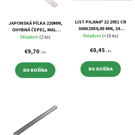
s
d
p
u
r
k
LIST PILANA® 22 2951 CR
JAPONSKÁ PÍLKA 220MM,
o
t
300X20X0,65 MM, 24Z
OHYBNÁ ČEPEĽ, MALÉ
d
o
PÍLOVÝ, NA KOV,
Skladom
(>10 ks)
ZUBY 17TPI
Skladom
(2 ks)
u
OBOJSTRANNÝ
v
k
€0,45
€9,70
/ ks
/ ks
t
o
DO KOŠÍKA
DO KOŠÍKA
v