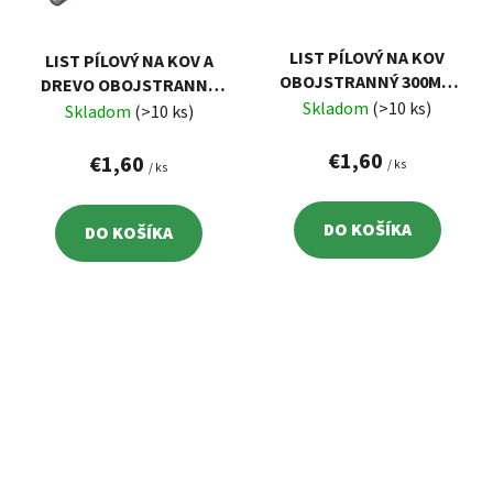
LIST PÍLOVÝ NA KOV
LIST PÍLOVÝ NA KOV A
OBOJSTRANNÝ 300MM
DREVO OBOJSTRANNÝ
3KS, 24 ZUBOV NA PALEC
Skladom
(>10 ks)
300MM 3KS, 24/8 ZUBOV
Skladom
(>10 ks)
NA PALEC
€1,60
€1,60
/ ks
/ ks
DO KOŠÍKA
DO KOŠÍKA