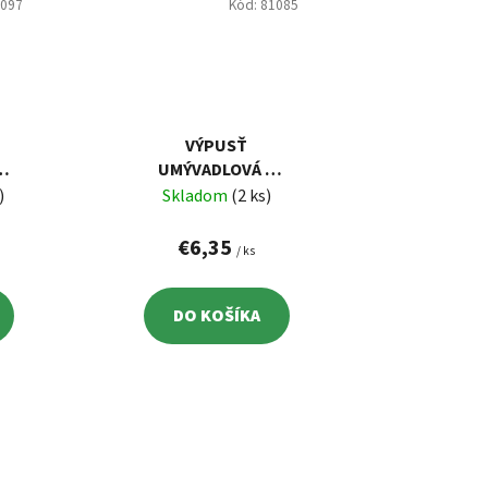
1097
Kód:
81085
VÝPUSŤ
UMÝVADLOVÁ S
OVLÁDANÍM
)
Skladom
(2 ks)
€6,35
/ ks
DO KOŠÍKA