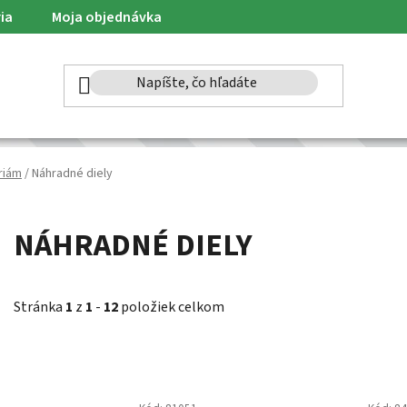
ia
Moja objednávka
riám
/
Náhradné diely
NÁHRADNÉ DIELY
Stránka
1
z
1
-
12
položiek celkom
V
ý