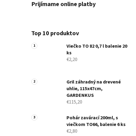
Prijímame online platby
Top 10 produktov
Viečko TO 82 0,7 l balenie 20
ks
€2,20
Gril záhradný na drevené
uhlie, 115x47cm,
GARDENKUS
€115,20
Pohár zavárací 200ml, s
viečkom TO66, balenie 6 ks
€2,80