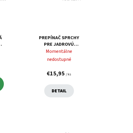
Á
PREPÍNAČ SPRCHY
PRE JADROVÚ
M,
BATÉRIU, LESKLÝ
Momentálne
CHRÓM
nedostupné
€15,95
/ ks
DETAIL