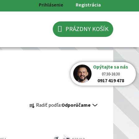
Prihlásenie
Registrácia
PRÁZDNY KOŠÍK
NÁKUPNÝ
KOŠÍK
Opýtajte sa nás
07:30-16:30
0917 419 478
R
Radiť podľa:
Odporúčame
a
d
e
n