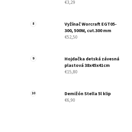
€3,29
Vyžínač Worcraft EGT05-
300, 500W, cut.300 mm
€52,50
Hojdačka detská závesná
plastová 38x45x41cm
€15,80
Demižón Stella 5l klip
€6,90