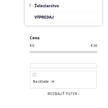
Železiarstvo
VÝPREDAJ
Cena
€
0
€
16
Na sklade
10
ROZBALIŤ FILTER