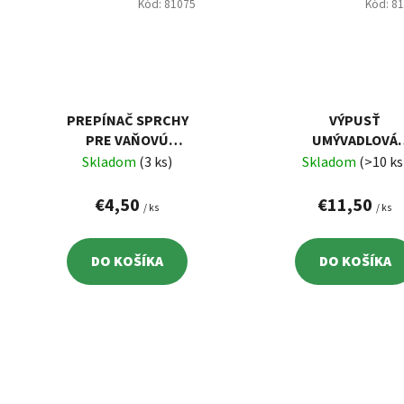
Kód:
81075
Kód:
8
PREPÍNAČ SPRCHY
VÝPUSŤ
PRE VAŇOVÚ
UMÝVADLOVÁ
BATÉRIU, LESKLÝ
CLICK-CLACK
Skladom
(3 ks)
Skladom
(>10 ks
CHRÓM
€4,50
€11,50
/ ks
/ ks
DO KOŠÍKA
DO KOŠÍKA
O
v