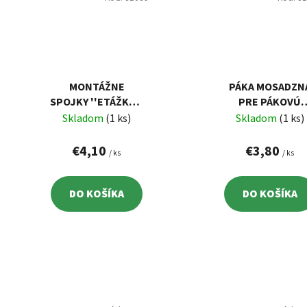
MONTÁŽNE
PÁKA MOSADZN
SPOJKY ''ETÁŽKY'',
PRE PÁKOVÚ
2KS
BATÉRIU, 9X9M
Skladom
(1 ks)
Skladom
(1 ks)
LESKLÝ CHRÓM
€4,10
€3,80
/ ks
/ ks
DO KOŠÍKA
DO KOŠÍKA