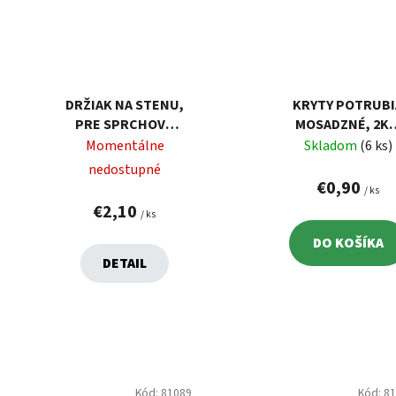
DRŽIAK NA STENU,
KRYTY POTRUBI
PRE SPRCHOVÚ
MOSADZNÉ, 2KS
HLAVICU,
LESKLÝ CHRÓM
Momentálne
Skladom
(6 ks)
PLASTOVÝ,
nedostupné
POLOHOVATEĽNÝ,
€0,90
/ ks
LESKLÝ CHRÓM
€2,10
/ ks
DO KOŠÍKA
DETAIL
Kód:
81089
Kód:
8