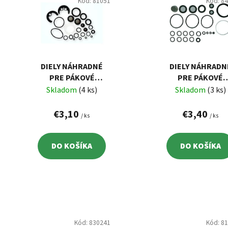
p
Kód:
81051
Kód:
8
i
s
p
r
o
DIELY NÁHRADNÉ
DIELY NÁHRADN
d
PRE PÁKOVÉ
PRE PÁKOVÉ
BATÉRIE S 35MM
BATÉRIE S 40M
Skladom
(4 ks)
Skladom
(3 ks)
u
KARTUŠOU
KARTUŠOU,
k
UNIVERZÁNA SA
€3,10
€3,40
/ ks
/ ks
t
o
v
DO KOŠÍKA
DO KOŠÍKA
Kód:
830241
Kód:
8