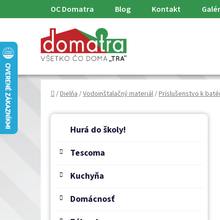
Prejsť
OC Domatra
Blog
Kontakt
Galér
na
obsah
Domov
/
Dielňa
/
Vodoinštalačný materiál
/
Príslušenstvo k baté
B
K
Preskočiť
a
o
Hurá do školy!
kategórie
t
č
e
Tescoma
n
g
ý
ó
Kuchyňa
p
r
a
i
Domácnosť
e
n