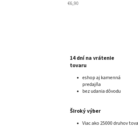
€6,90
14 dní na vrátenie
tovaru
eshop aj kamenná
predajňa
bez udania dôvodu
Široký výber
Viac ako 25000 druhov tov