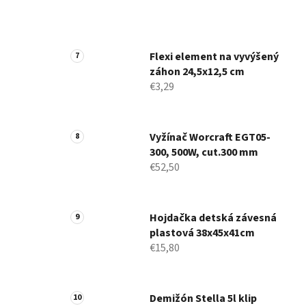
Flexi element na vyvýšený
záhon 24,5x12,5 cm
€3,29
Vyžínač Worcraft EGT05-
300, 500W, cut.300 mm
€52,50
Hojdačka detská závesná
plastová 38x45x41cm
€15,80
Demižón Stella 5l klip