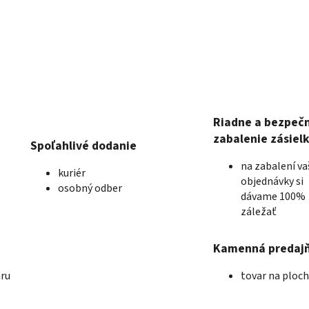
Riadne a bezpeč
zabalenie zásiel
Spoľahlivé dodanie
na zabalení va
kuriér
objednávky si
osobný odber
dávame 100%
záležať
Kamenná predaj
aru
tovar na ploc