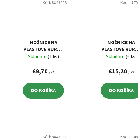
Kód:
8848003
Kód:
477
NOŽNICE NA
NOŽNICE NA
PLASTOVÉ RÚRKY,
PLASTOVÉ RÚRK
MAX. 42MM, SK5
MAX. 42MM,
Skladom
(1 ks)
Skladom
(6 ks)
VYMENITEĽNÁ
VYMENITEĽNÁ
ČEPEĽ,
TROJUHOLNÍKO
€9,70
€15,20
/ ks
/ ks
POGUMOVANÁ
ČEPEĽ, 320G
RUKOVÄŤ
DO KOŠÍKA
DO KOŠÍKA
Kód:
8848031
Kód:
884