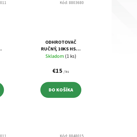
5011
Kód:
8803680
ODHROTOVAČ
Y,
RUČNÝ, 10KS HSS-
CO5% ČEPEĽ 45ST.,
Skladom
(1 ks)
HRC 65-66, EXTOL
VÁ
8803680
€15
/ ks
DO KOŠÍKA
8011
Kód:
8848015