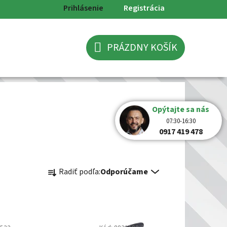
Prihlásenie
Registrácia
PRÁZDNY KOŠÍK
NÁKUPNÝ
KOŠÍK
Opýtajte sa nás
07:30-16:30
0917 419 478
R
Radiť podľa:
Odporúčame
a
d
e
n