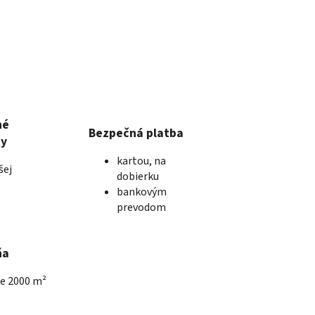
né
Bezpečná platba
ky
kartou, na
šej
dobierku
bankovým
prevodom
ňa
he 2000 m²