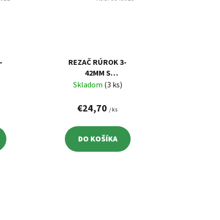
-
REZAČ RÚROK 3-
42MM S
M
ODHROTOVAČOM
Skladom
(3 ks)
€24,70
/ ks
DO KOŠÍKA