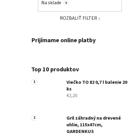
Na sklade
8
ROZBALIŤ FILTER
Prijímame online platby
Top 10 produktov
Viečko TO 82 0,7 l balenie 20
ks
€2,20
Gril záhradný na drevené
uhlie, 115x47cm,
GARDENKUS