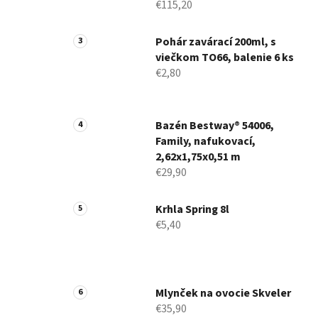
€115,20
Pohár zavárací 200ml, s
viečkom TO66, balenie 6 ks
€2,80
Bazén Bestway® 54006,
Family, nafukovací,
2,62x1,75x0,51 m
€29,90
Krhla Spring 8l
€5,40
Mlynček na ovocie Skveler
€35,90