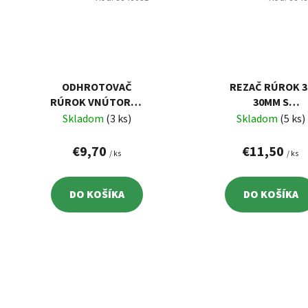
ODHROTOVAČ
REZAČ RÚROK 3
RÚROK VNÚTORNÝ
30MM S
A VOKAJŠÍ 4-38MM
ODHROTOVAČO
Skladom
(3 ks)
Skladom
(5 ks)
€9,70
€11,50
/ ks
/ ks
DO KOŠÍKA
DO KOŠÍKA
O
v
l