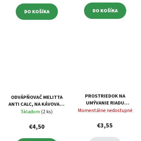
DO KOŠÍKA
DO KOŠÍKA
PROSTRIEDOK NA
ODVÁPŇOVAČ MELITTA
UMÝVANIE RIADU
ANTI CALC, NA KÁVOVARY
FROSCH, MANDĽOVÉ
Momentálne nedostupné
A KANVICE, TEKUTÝ, 250
Skladom
(2 ks)
MLIEKO, 750 ML
ML
€3,55
€4,50