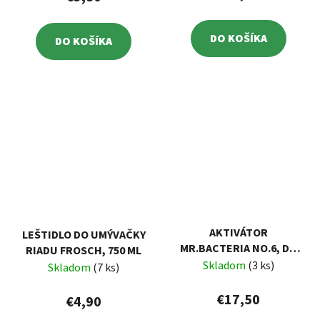
DO KOŠÍKA
DO KOŠÍKA
AKTIVÁTOR
LEŠTIDLO DO UMÝVAČKY
MR.BACTERIA NO.6, DO
RIADU FROSCH, 750 ML
LATRÍNY, 500 G
Skladom
(3 ks)
Skladom
(7 ks)
€17,50
€4,90