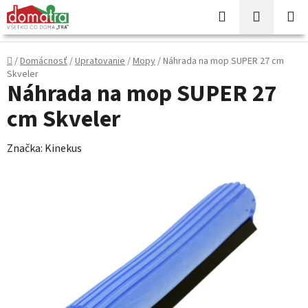
Prejsť
Hľadať
NÁKUP
na
KOŠÍK
obsah
Domov
/
Domácnosť
/
Upratovanie
/
Mopy
/
Náhrada na mop SUPER 27 cm
Skveler
Náhrada na mop SUPER 27
cm Skveler
Značka:
Kinekus