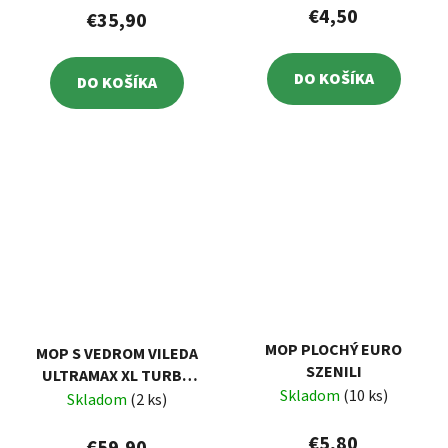
€4,50
€35,90
DO KOŠÍKA
DO KOŠÍKA
MOP PLOCHÝ EURO
MOP S VEDROM VILEDA
SZENILI
ULTRAMAX XL TURBO
Skladom
(10 ks)
MICROFIBRE 2V1
Skladom
(2 ks)
€5,80