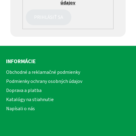
údajov
PRIHLÁSIŤ SA
Z
á
INFORMÁCIE
p
ä
Obchodné a reklamačné podmienky
t
Podmienky ochrany osobných údajov
i
Doprava a platba
e
Katalógy na stiahnutie
Napísali o nás