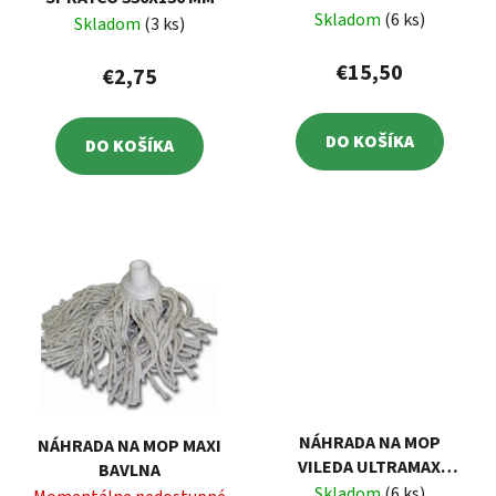
Skladom
(6 ks)
Skladom
(3 ks)
€15,50
€2,75
DO KOŠÍKA
DO KOŠÍKA
NÁHRADA NA MOP
NÁHRADA NA MOP MAXI
VILEDA ULTRAMAX
BAVLNA
MICRO+COTTON
Skladom
(6 ks)