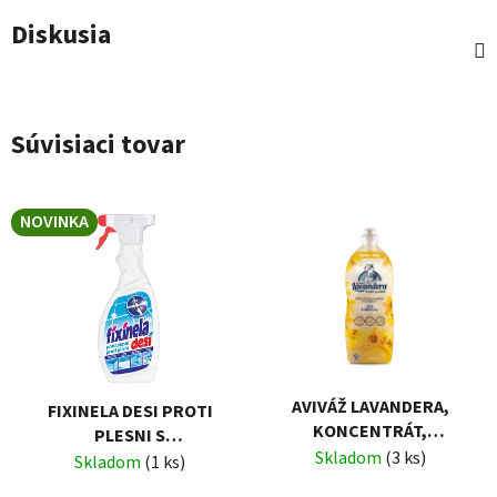
Diskusia
Súvisiaci tovar
NOVINKA
AVIVÁŽ LAVANDERA,
FIXINELA DESI PROTI
KONCENTRÁT,
PLESNI S
TROPICKÁ ŽIARA, 1760
Skladom
(3 ks)
ROZPRAŠOVAČOM 500ML
Skladom
(1 ks)
ML/80 PRACÍCH DÁVOK