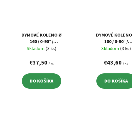
DYMOVÉ KOLENO Ø
DYMOVÉ KOLENO
160 / 0-90° /
180 / 0-90° /
NASTAVITEĽNÉ
NASTAVITEĽNÉ
Skladom
(3 ks)
Skladom
(3 ks)
€37,50
€43,60
/ ks
/ ks
DO KOŠÍKA
DO KOŠÍKA
O
v
l