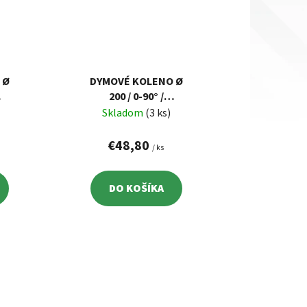
 Ø
DYMOVÉ KOLENO Ø
200 / 0-90° /
NASTAVITEĽNÉ
Skladom
(3 ks)
€48,80
/ ks
DO KOŠÍKA