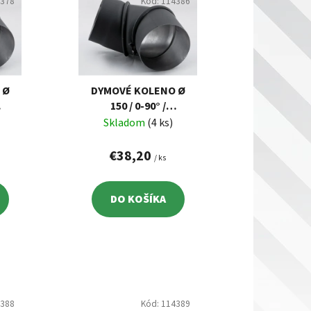
i
4378
Kód:
114386
e
p
r
o
d
 Ø
DYMOVÉ KOLENO Ø
150 / 0-90° /
u
NASTAVITEĽNÉ
Skladom
(4 ks)
k
t
€38,20
/ ks
o
v
DO KOŠÍKA
4388
Kód:
114389