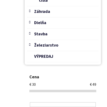
čísla
Záhrada
Dielňa
Stavba
Železiarstvo
VÝPREDAJ
Cena
€
30
€
49