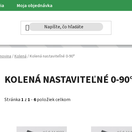
ia
Moja objednávka
movina
/
Kolená
/
Kolená nastaviteľné 0-90°
KOLENÁ NASTAVITEĽNÉ 0-90
Stránka
1
z
1
-
6
položiek celkom
V
ý