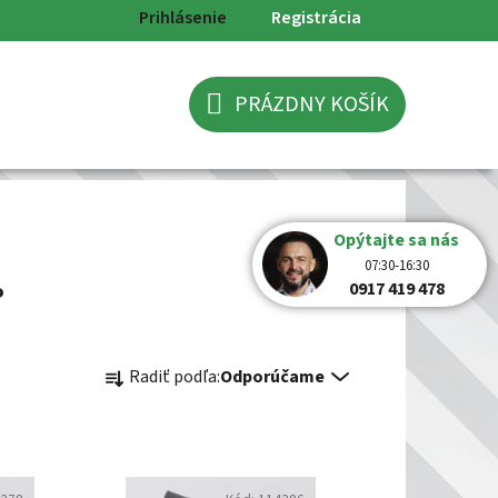
Prihlásenie
Registrácia
PRÁZDNY KOŠÍK
NÁKUPNÝ
KOŠÍK
Opýtajte sa nás
07:30-16:30
°
0917 419 478
R
Radiť podľa:
Odporúčame
a
d
e
n