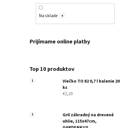
Na sklade
6
Prijímame online platby
Top 10 produktov
Viečko TO 82 0,7 l balenie 20
ks
€2,20
Gril záhradný na drevené
uhlie, 115x47cm,
GARDENKUS