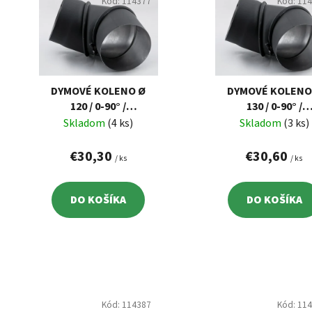
p
Kód:
114377
Kód:
11
i
s
p
r
o
DYMOVÉ KOLENO Ø
DYMOVÉ KOLENO
d
120 / 0-90° /
130 / 0-90° /
NASTAVITEĽNÉ
NASTAVITEĽNÉ
Skladom
(4 ks)
Skladom
(3 ks)
u
k
€30,30
€30,60
/ ks
/ ks
t
o
v
DO KOŠÍKA
DO KOŠÍKA
Kód:
114387
Kód:
11