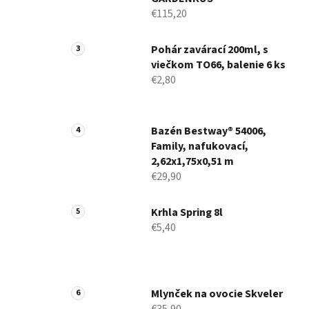
€115,20
Pohár zavárací 200ml, s
viečkom TO66, balenie 6 ks
€2,80
Bazén Bestway® 54006,
Family, nafukovací,
2,62x1,75x0,51 m
€29,90
Krhla Spring 8l
€5,40
Mlynček na ovocie Skveler