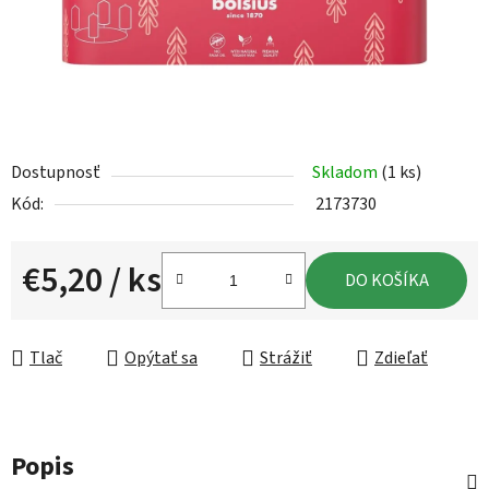
Dostupnosť
Skladom
(1 ks)
Kód:
2173730
€5,20
/ ks
DO KOŠÍKA
Jednotková cena:
Tlač
Opýtať sa
Strážiť
Zdieľať
Popis