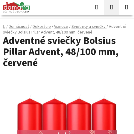
Prejsť
Hľadať
NÁKUP
na
KOŠÍK
obsah
Domov
/
Domácnosť
/
Dekorácie
/
Vianoce
/
Svietniky a sviečky
/
Adventné
sviečky Bolsius Pillar Advent, 48/100 mm, červené
Adventné sviečky Bolsius
Pillar Advent, 48/100 mm,
červené