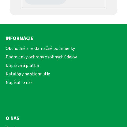
Z
á
INFORMÁCIE
p
ä
Obchodné a reklamačné podmienky
t
Podmienky ochrany osobných údajov
i
Doprava a platba
e
Katalógy na stiahnutie
Napísali o nás
O NÁS