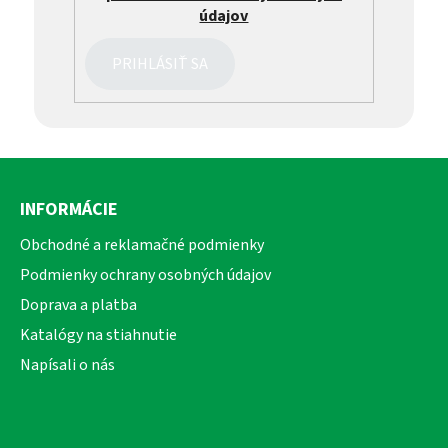
údajov
PRIHLÁSIŤ SA
Z
á
INFORMÁCIE
p
ä
Obchodné a reklamačné podmienky
t
Podmienky ochrany osobných údajov
i
Doprava a platba
e
Katalógy na stiahnutie
Napísali o nás