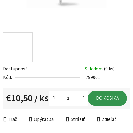
Dostupnosť
Skladom
(9 ks)
Kód:
799001
€10,50
/ ks
DO KOŠÍKA
Jednotková cena:
Tlač
Opýtať sa
Strážiť
Zdieľať