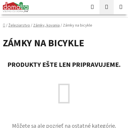
Prejsť
Hľadať
NÁKUP
na
KOŠÍK
obsah
Domov
/
Železiarstvo
/
Zámky, kovania
/
Zámky na bicykle
ZÁMKY NA BICYKLE
PRODUKTY EŠTE LEN PRIPRAVUJEME.
Môžete sa ale pozrieť na ostatné kategórie.