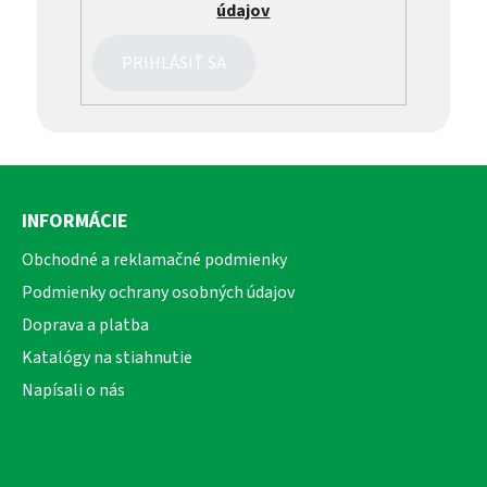
údajov
PRIHLÁSIŤ SA
Z
á
INFORMÁCIE
p
ä
Obchodné a reklamačné podmienky
t
Podmienky ochrany osobných údajov
i
Doprava a platba
e
Katalógy na stiahnutie
Napísali o nás