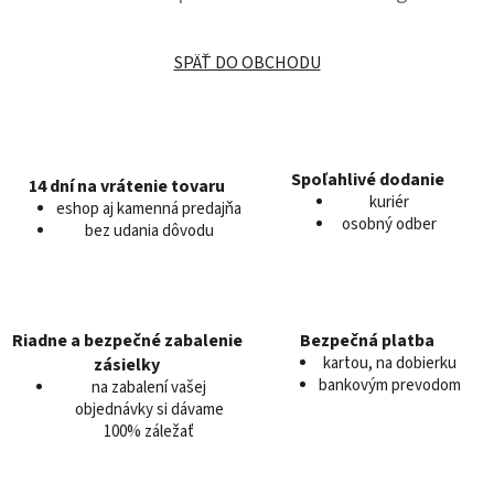
SPÄŤ DO OBCHODU
Spoľahlivé dodanie
14 dní na vrátenie tovaru
kuriér
eshop aj kamenná predajňa
osobný odber
bez udania dôvodu
Riadne a bezpečné zabalenie
Bezpečná platba
kartou, na dobierku
zásielky
bankovým prevodom
na zabalení vašej
objednávky si dávame
100% záležať