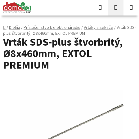
Prejsť
Hľadať
NÁKUP
na
KOŠÍK
obsah
Domov
/
Dielňa
/
Príslušenstvo k elektronáradiu
/
Vrtáky a sekáče
/
Vrták SDS-
plus štvorbritý, Ø8x460mm, EXTOL PREMIUM
Vrták SDS-plus štvorbritý,
Ø8x460mm, EXTOL
PREMIUM