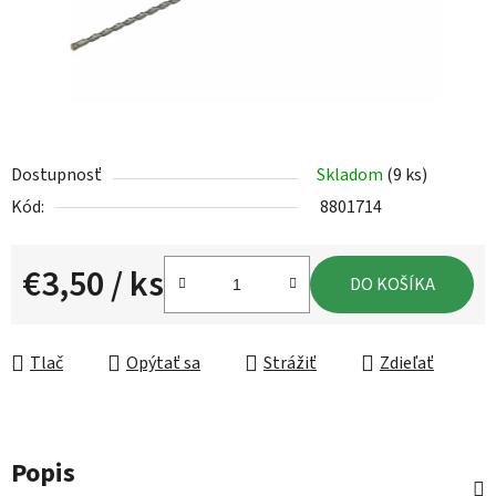
Dostupnosť
Skladom
(9 ks)
Kód:
8801714
€3,50
/ ks
DO KOŠÍKA
Jednotková cena:
Tlač
Opýtať sa
Strážiť
Zdieľať
Popis