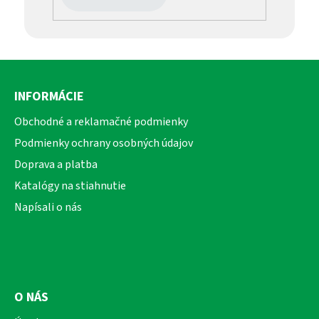
Z
á
INFORMÁCIE
p
ä
Obchodné a reklamačné podmienky
t
Podmienky ochrany osobných údajov
i
Doprava a platba
e
Katalógy na stiahnutie
Napísali o nás
O NÁS