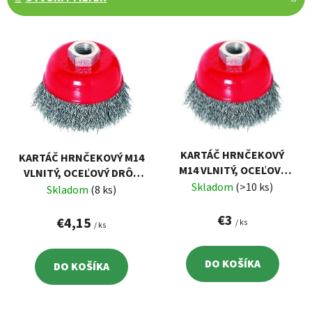
n
i
V
e
ý
p
p
r
i
o
s
d
p
u
r
k
KARTÁČ HRNČEKOVÝ
KARTÁČ HRNČEKOVÝ M14
o
t
M14 VLNITÝ, OCEĽOVÝ
VLNITÝ, OCEĽOVÝ DRÔT
d
o
DRÔT 0,3MM, 75MM
Skladom
(>10 ks)
0,3MM, 100MM EXTOL
Skladom
(8 ks)
u
EXTOL 17002
v
17003
k
€3
€4,15
/ ks
/ ks
t
o
DO KOŠÍKA
DO KOŠÍKA
v