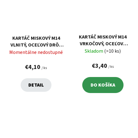
KARTÁČ MISKOVÝ M14
KARTÁČ MISKOVÝ M14
VRKOČOVÝ, OCEĽOVÝ
VLNITÝ, OCEĽOVÝ DRÔT
DRÔT 0,5MM, 100MM
Skladom
(>10 ks)
0,3MM, 100MM EXTOL
Momentálne nedostupné
EXTOL 17012
17006
€3,40
€4,10
/ ks
/ ks
DETAIL
DO KOŠÍKA