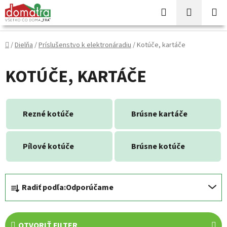
Prejsť
Hľadať
NÁKUP
na
KOŠÍK
obsah
Domov
/
Dielňa
/
Príslušenstvo k elektronáradiu
/
Kotúče, kartáče
KOTÚČE, KARTÁČE
Rezné kotúče
Brúsne kartáče
Pílové kotúče
Brúsne kotúče
R
Radiť podľa:
Odporúčame
a
d
e
OTVORIŤ FILTER