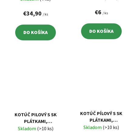
24ZUBOV, ŠÍRKA SK
OT/MIN EXTOL 8803711
PLÁTKU 2,6MM EXTOL
€6
€34,90
/ ks
/ ks
8803202
DO KOŠÍKA
DO KOŠÍKA
KOTÚČ PÍLOVÝ S SK
KOTÚČ PILOVÝ S SK
PLÁTKAMI,
PLÁTKAMI,
125X1,4X22,2MM,
Skladom
(>10 ks)
115X1,3X22,2MM,
Skladom
(>10 ks)
40ZUBOV, ŠÍRKA SK
40ZUBOV, ŠÍRKA SK