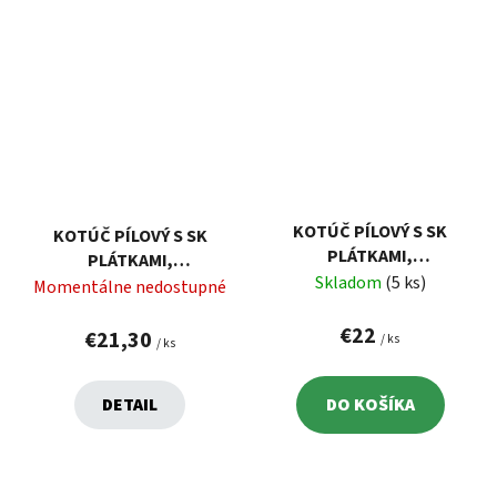
KOTÚČ PÍLOVÝ S SK
KOTÚČ PÍLOVÝ S SK
PLÁTKAMI,
PLÁTKAMI,
300X2,2X30MM, 40Z
Skladom
(5 ks)
250X2,2X30MM, 60Z
Momentálne nedostupné
EXTOL 8803246
EXTOL 8803242
€22
€21,30
/ ks
/ ks
DETAIL
DO KOŠÍKA