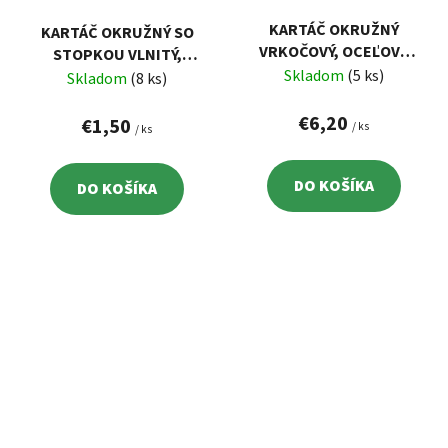
KARTÁČ OKRUŽNÝ
KARTÁČ OKRUŽNÝ SO
VRKOČOVÝ, OCEĽOVÝ
STOPKOU VLNITÝ,
DRÔT 0,5MM, 150MM,
Skladom
(5 ks)
POMOSADZENÝ DRÔT
Skladom
(8 ks)
OTVOR 22,2MM
0,3MM, 75MM, STOPKA
€6,20
PR.6MM
€1,50
/ ks
/ ks
DO KOŠÍKA
DO KOŠÍKA