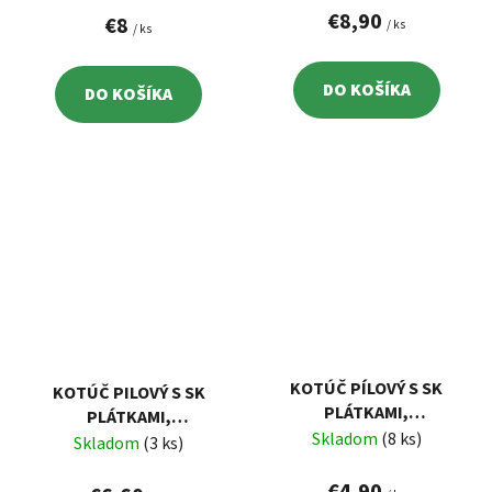
PLÁTKU 2,6MM EXTOL
€8,90
PLÁTKOV 2,6MM EXTOL
€8
/ ks
/ ks
8803207
8803203
DO KOŠÍKA
DO KOŠÍKA
KOTÚČ PÍLOVÝ S SK
KOTÚČ PILOVÝ S SK
PLÁTKAMI,
PLÁTKAMI,
160X1,4X30MM, 36Z
Skladom
(8 ks)
125X2,6X22,2MM,
Skladom
(3 ks)
EXTOL 19104
24ZUBOV, ŠÍRKA SK
€4,90
PLÁTKOV 2,6MM EXTOL