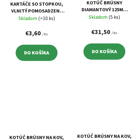
KOTÚČ BRÚSNY
KARTÁČE SO STOPKOU,
DIAMANTOVÝ 125MM
VLNITÝ POMOSADZENÝ
EXTOL 8703112
Skladom
(5 ks)
DRÔT 0,3MM, 3-DIELNA
Skladom
(>10 ks)
SADA
€31,50
€3,60
/ ks
/ ks
DO KOŠÍKA
DO KOŠÍKA
KOTÚČ BRÚSNY NA KOV,
KOTÚČ BRÚSNY NA KOV,