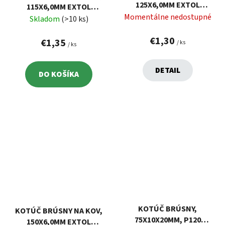
125X6,0MM EXTOL
115X6,0MM EXTOL
8808702
Momentálne nedostupné
8808700
Skladom
(>10 ks)
€1,30
€1,35
/ ks
/ ks
DETAIL
DO KOŠÍKA
KOTÚČ BRÚSNY,
KOTÚČ BRÚSNY NA KOV,
75X10X20MM, P120
150X6,0MM EXTOL