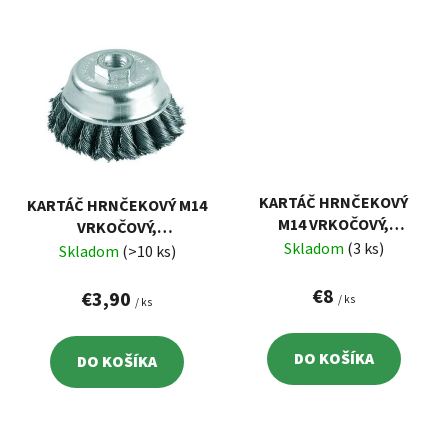
KARTÁČ HRNČEKOVÝ
KARTÁČ HRNČEKOVÝ M14
M14 VRKOČOVÝ,
VRKOČOVÝ,
OCEĽOVÝ DRÔT 0,5MM,
Skladom
(3 ks)
DVOJRADOVÝ, OCEĽOVÝ
Skladom
(>10 ks)
100MM EXTOL 17010
DRÔT 0,5MM, 80MM
€8
EXTOL 17009
€3,90
/ ks
/ ks
DO KOŠÍKA
DO KOŠÍKA