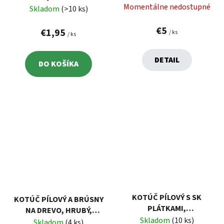
EXTOL 410112A
Momentálne nedostupné
8808705
Skladom
(>10 ks)
€5
€1,95
/ ks
/ ks
DETAIL
DO KOŠÍKA
KOTÚČ PÍLOVÝ S SK
KOTÚČ PÍLOVÝ A BRÚSNY
PLÁTKAMI,
NA DREVO, HRUBÝ,
115X1,3X22,2MM,
Skladom
(10 ks)
125X3X22,2MM, 13000
Skladom
(4 ks)