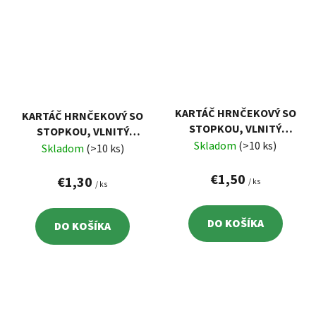
KARTÁČ HRNČEKOVÝ SO
KARTÁČ HRNČEKOVÝ SO
STOPKOU, VLNITÝ
STOPKOU, VLNITÝ
POMOSADZENÝ DRÔT
Skladom
(>10 ks)
POMOSADZENÝ DRÔT
Skladom
(>10 ks)
0,3MM, 63MM, STOPKA
0,3MM, 50MM, STOPKA
PR.6MM
€1,50
PR.6MM
€1,30
/ ks
/ ks
DO KOŠÍKA
DO KOŠÍKA