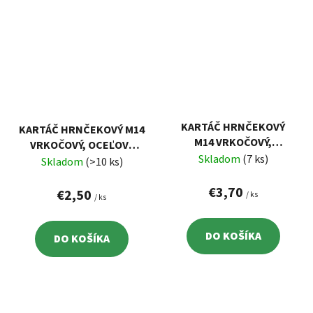
KARTÁČ HRNČEKOVÝ
KARTÁČ HRNČEKOVÝ M14
M14 VRKOČOVÝ,
VRKOČOVÝ, OCEĽOVÝ
OCEĽOVÝ DRÔT 0,5MM,
Skladom
(7 ks)
DRÔT 0,5MM, 65MM
Skladom
(>10 ks)
80MM EXTOL 17008
EXTOL 17007
€3,70
€2,50
/ ks
/ ks
DO KOŠÍKA
DO KOŠÍKA