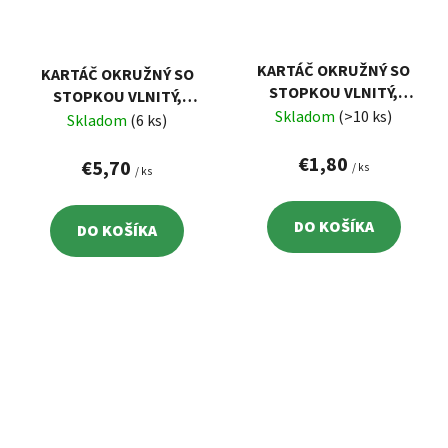
KARTÁČ OKRUŽNÝ SO
KARTÁČ OKRUŽNÝ SO
STOPKOU VLNITÝ,
STOPKOU VLNITÝ,
POMOSADZENÝ DRÔT
Skladom
(>10 ks)
NYLONOVÝ DRÔT 1,2MM,
Skladom
(6 ks)
0,3MM, 100MM, STOPKA
100MM, ŠÍRKA 20MM
PR.6MM
€1,80
€5,70
/ ks
/ ks
DO KOŠÍKA
DO KOŠÍKA