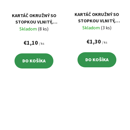
KARTÁČ OKRUŽNÝ SO
KARTÁČ OKRUŽNÝ SO
STOPKOU VLNITÝ,
STOPKOU VLNITÝ,
POMOSADZENÝ DRÔT
Skladom
(3 ks)
POMOSADZENÝ DRÔT
Skladom
(8 ks)
0,3MM, 63MM, STOPKA
0,3MM, 50MM, STOPKA
PR.6MM
€1,30
PR.6MM
€1,10
/ ks
/ ks
DO KOŠÍKA
DO KOŠÍKA