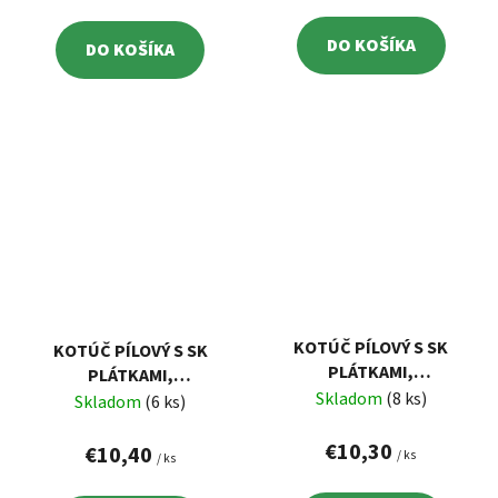
DO KOŠÍKA
DO KOŠÍKA
KOTÚČ PÍLOVÝ S SK
KOTÚČ PÍLOVÝ S SK
PLÁTKAMI,
PLÁTKAMI,
165X2,0X20MM, 24Z
Skladom
(8 ks)
160X2,0X30MM, 36Z
Skladom
(6 ks)
EXTOL 8803217
EXTOL 8803215
€10,30
€10,40
/ ks
/ ks