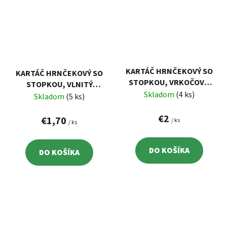
KARTÁČ HRNČEKOVÝ SO
KARTÁČ HRNČEKOVÝ SO
STOPKOU, VRKOČOVÝ,
STOPKOU, VLNITÝ
OCEĽOVÝ DRÔT 0,5MM,
Skladom
(4 ks)
POMOSADZENÝ DRÔT
Skladom
(5 ks)
75MM, STOPKA PR.6MM
0,3MM, 75MM, STOPKA
€2
PR.6MM
€1,70
/ ks
/ ks
DO KOŠÍKA
DO KOŠÍKA