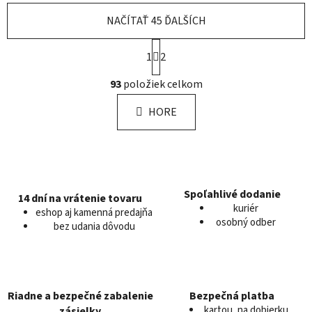
NAČÍTAŤ 45 ĎALŠÍCH
S
1
t
2
r
O
á
93
položiek celkom
v
n
l
k
HORE
á
o
d
v
a
a
c
n
i
i
e
e
Spoľahlivé dodanie
14 dní na vrátenie tovaru
kuriér
p
eshop aj kamenná predajňa
osobný odber
r
bez udania dôvodu
v
k
y
v
Riadne a bezpečné zabalenie
Bezpečná platba
ý
kartou, na dobierku
zásielky