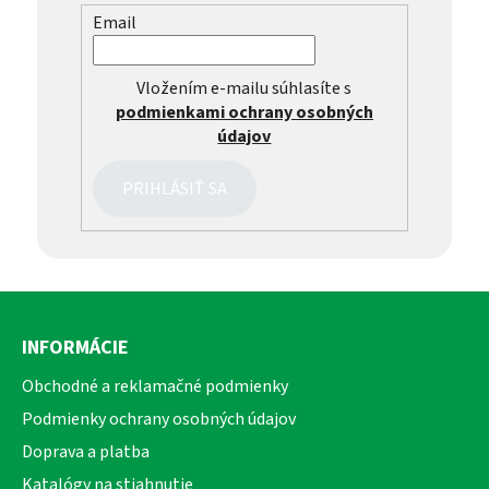
Email
Vložením e-mailu súhlasíte s
podmienkami ochrany osobných
údajov
PRIHLÁSIŤ SA
Z
á
INFORMÁCIE
p
ä
Obchodné a reklamačné podmienky
t
Podmienky ochrany osobných údajov
i
Doprava a platba
e
Katalógy na stiahnutie