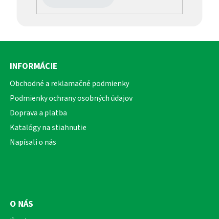
Z
á
INFORMÁCIE
p
ä
Obchodné a reklamačné podmienky
t
Podmienky ochrany osobných údajov
i
Doprava a platba
e
Katalógy na stiahnutie
Napísali o nás
O NÁS