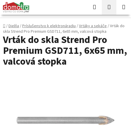
Prejsť
Hľadať
NÁKUP
na
KOŠÍK
obsah
Domov
/
Dielňa
/
Príslušenstvo k elektronáradiu
/
Vrtáky a sekáče
/
Vrták do
skla Strend Pro Premium GSD711, 6x65 mm, valcová stopka
Vrták do skla Strend Pro
Premium GSD711, 6x65 mm,
valcová stopka