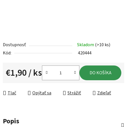
Dostupnosť
Skladom
(>10 ks)
Kód:
420444
€1,90
/ ks
DO KOŠÍKA
Jednotková cena:
Tlač
Opýtať sa
Strážiť
Zdieľať
Popis