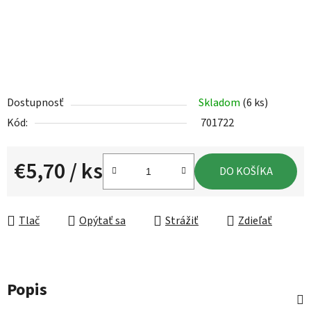
Dostupnosť
Skladom
(6 ks)
Kód:
701722
€5,70
/ ks
DO KOŠÍKA
Jednotková cena:
Tlač
Opýtať sa
Strážiť
Zdieľať
Popis