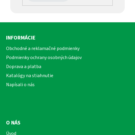
Z
á
INFORMÁCIE
p
ä
Obchodné a reklamačné podmienky
t
Podmienky ochrany osobných údajov
i
Doprava a platba
e
Katalógy na stiahnutie
Napísali o nás
O NÁS
Úvod