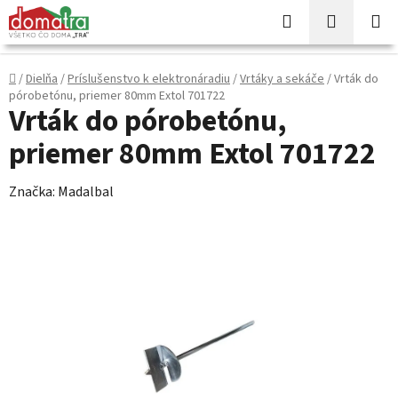
Prejsť
Hľadať
NÁKUP
na
KOŠÍK
obsah
Domov
/
Dielňa
/
Príslušenstvo k elektronáradiu
/
Vrtáky a sekáče
/
Vrták do
pórobetónu, priemer 80mm Extol 701722
Vrták do pórobetónu,
priemer 80mm Extol 701722
Značka:
Madalbal