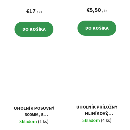
€5,50
€17
/ ks
/ ks
DO KOŠÍKA
DO KOŠÍKA
UHOLNÍK PRÍLOŽNÝ
UHOLNÍK POSUVNÝ
HLINÍKOVÝ,
300MM, S
400MMX210MM
Skladom
(4 ks)
VYSTREDOVAČOM NA
Skladom
(1 ks)
KRUHY EXTOL 8825105