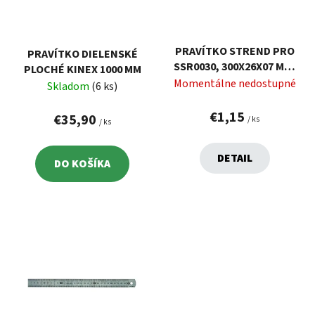
s
d
p
u
r
k
PRAVÍTKO STREND PRO
PRAVÍTKO DIELENSKÉ
o
t
SSR0030, 300X26X07 MM,
PLOCHÉ KINEX 1000 MM
d
o
NEREZOVÉ, INOX
Momentálne nedostupné
Skladom
(6 ks)
u
v
k
€1,15
€35,90
/ ks
/ ks
t
o
DETAIL
DO KOŠÍKA
v