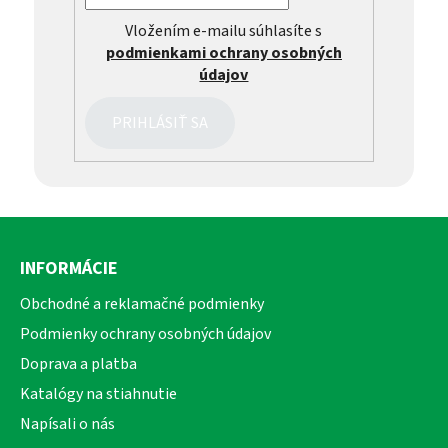
Vložením e-mailu súhlasíte s
podmienkami ochrany osobných
údajov
PRIHLÁSIŤ SA
Z
á
INFORMÁCIE
p
ä
Obchodné a reklamačné podmienky
t
Podmienky ochrany osobných údajov
i
Doprava a platba
e
Katalógy na stiahnutie
Napísali o nás