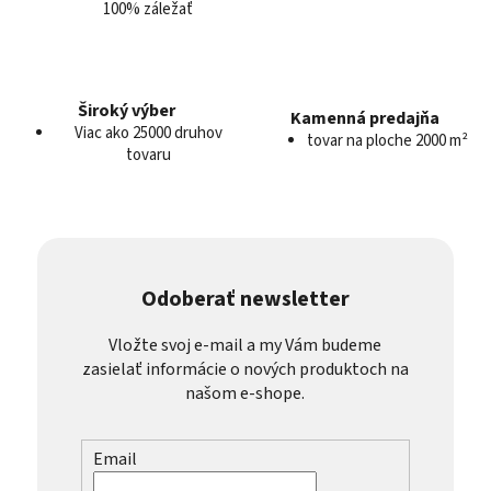
100% záležať
ý
p
i
s
u
Široký výber
Kamenná predajňa
Viac ako 25000 druhov
tovar na ploche 2000 m²
tovaru
Odoberať newsletter
Vložte svoj e-mail a my Vám budeme
zasielať informácie o nových produktoch na
našom e-shope.
Email