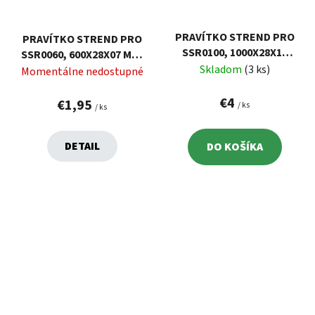
PRAVÍTKO STREND PRO
PRAVÍTKO STREND PRO
SSR0100, 1000X28X10
SSR0060, 600X28X07 MM,
MM, NEREZOVÉ, INOX
Skladom
(3 ks)
NEREZOVÉ, INOX
Momentálne nedostupné
€4
€1,95
/ ks
/ ks
DETAIL
DO KOŠÍKA