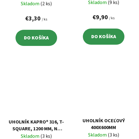
UHLOMER, HLINÍK,
Skladom
(9 ks)
Skladom
(2 ks)
EXTOL 8825100
€9,90
€3,30
/ ks
/ ks
DO KOŠÍKA
DO KOŠÍKA
UHOLNÍK OCEĽOVÝ
UHOLNÍK KAPRO® 316, T-
400X600MM
SQUARE, 1200 MM, NA
Skladom
(3 ks)
SADROKARTÓN
Skladom
(3 ks)