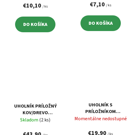
€7,10
€10,10
/ ks
/ ks
DO KOŠÍKA
DO KOŠÍKA
UHOLNÍK S
UHOLNÍK PRÍLOŽNÝ
PRÍLOŽNÍKOM
KOV/DREVO
HLINÍKOVÝ, 300MM,
Momentálne nedostupné
NASTAVITEĽNÝ, 750MM
Skladom
(2 ks)
UHLOMER, EXTOL
PREMIUM
€19,90
€43,90
/ ks