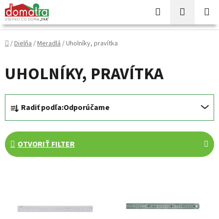
Prejsť
Hľadať
NÁKUP
na
KOŠÍK
obsah
Domov
/
Dielňa
/
Meradlá
/
Uholníky, pravítka
UHOLNÍKY, PRAVÍTKA
R
Radiť podľa:
Odporúčame
a
d
e
OTVORIŤ FILTER
n
i
V
e
ý
p
p
r
i
o