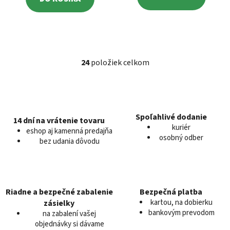
24
položiek celkom
O
v
l
á
d
Spoľahlivé dodanie
14 dní na vrátenie tovaru
a
kuriér
eshop aj kamenná predajňa
c
osobný odber
bez udania dôvodu
i
e
p
r
v
Riadne a bezpečné zabalenie
Bezpečná platba
k
kartou, na dobierku
zásielky
y
bankovým prevodom
na zabalení vašej
v
objednávky si dávame