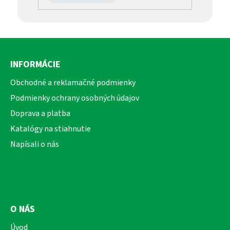
Z
á
INFORMÁCIE
p
ä
Obchodné a reklamačné podmienky
t
Podmienky ochrany osobných údajov
i
Doprava a platba
e
Katalógy na stiahnutie
Napísali o nás
O NÁS
Úvod