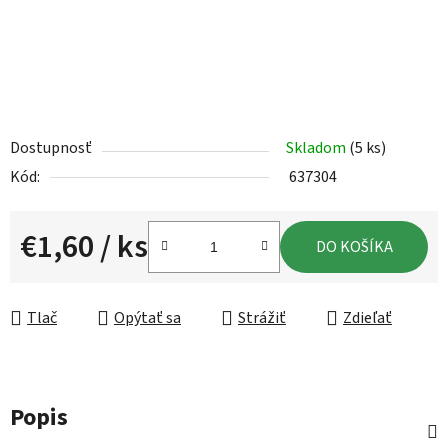
Dostupnosť
Skladom
(5 ks)
Kód:
637304
€1,60
/ ks
DO KOŠÍKA
Jednotková cena:
Tlač
Opýtať sa
Strážiť
Zdieľať
Popis