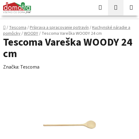
Prejsť
Hľadať
NÁKUP
na
KOŠÍK
obsah
Domov
/
Tescoma
/
Príprava a spracovanie potravín
/
Kuchynské náradie a
pomôcky
/
WOODY
/
Tescoma Vareška WOODY 24 cm
Tescoma Vareška WOODY 24
cm
Značka:
Tescoma