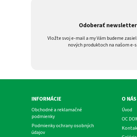
Odoberať newslette
Vložte svoj e-mail a my Vám budeme zasiel
nových produktoch na našom e-s
Z
á
INFORMÁCIE
O NÁS
p
Obchodné a reklamačné
Úvod
ä
podmienky
OC DO
t
Podmienky ochrany osobných
i
Kontak
údajov