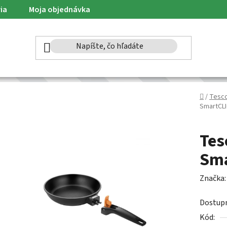
ia
Moja objednávka
Domov
/
Tesc
SmartCLI
Tes
Sma
Značka
Dostup
Kód: