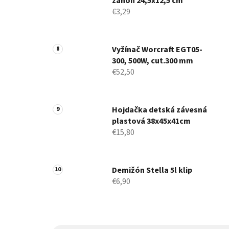
záhon 24,5x12,5 cm
€3,29
Vyžínač Worcraft EGT05-
300, 500W, cut.300 mm
€52,50
Hojdačka detská závesná
plastová 38x45x41cm
€15,80
Demižón Stella 5l klip
€6,90