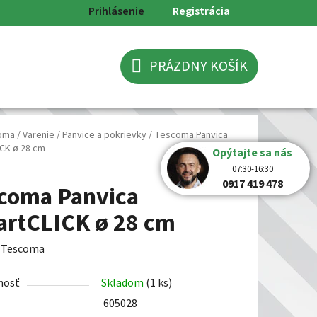
Prihlásenie
Registrácia
PRÁZDNY KOŠÍK
NÁKUPNÝ
KOŠÍK
oma
/
Varenie
/
Panvice a pokrievky
/
Tescoma Panvica
CK ø 28 cm
Opýtajte sa nás
07:30-16:30
0917 419 478
coma Panvica
rtCLICK ø 28 cm
:
Tescoma
nosť
Skladom
(1 ks)
605028