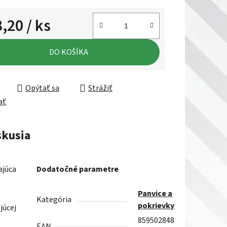
8,20
/ ks
ková cena:
DO KOŠÍKA
Opýtať sa
Strážiť
ať
skusia
ajúca
Dodatočné parametre
Panvice a
Kategória
pokrievky
júcej
859502848
EAN