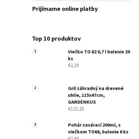
Prijímame online platby
Top 10 produktov
Viečko TO 82 0,7 l balenie 20
ks
€2,20
Gril záhradný na drevené
uhlie, 115x47cm,
GARDENKUS
€115,20
Pohár zavárací 200ml, s
viečkom TO66, balenie 6 ks
€2,80