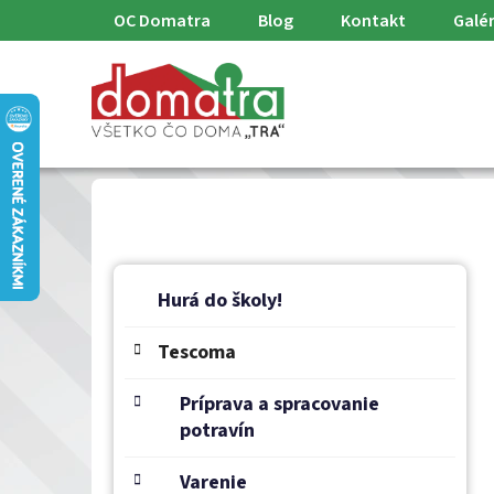
Prejsť
OC Domatra
Blog
Kontakt
Galér
na
obsah
B
K
Preskočiť
a
o
Hurá do školy!
kategórie
t
č
e
Tescoma
n
g
ý
ó
Príprava a spracovanie
p
r
potravín
a
i
e
n
Varenie