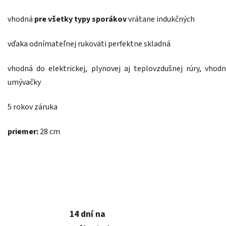
vhodná
pre všetky typy sporákov
vrátane indukčných
vďaka odnímateľnej rukoväti perfektne skladná
vhodná do elektrickej, plynovej aj teplovzdušnej rúry, vhod
umývačky
5 rokov záruka
priemer:
28 cm
14 dní na