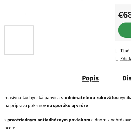
€6
Jednot
Tlač
Zdieľ
Popis
Di
masívna kuchynská panvica s
odnímateľnou rukoväťou
vynik
na prípravu pokrmov
na sporáku aj v rúre
s
prvotriednym antiadhéznym povlakom
a dnom z nehrdzave
ocele