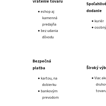
vrátenie tovaru
Spoľahliv
dodanie
eshop aj
kamenná
kuriér
predajňa
osobný
bez udania
dôvodu
Bezpečná
Široký vý
platba
Viac a
kartou, na
druho
dobierku
tovar
bankovým
prevodom