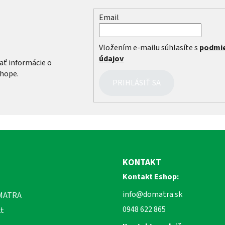
Email
r
Vložením e-mailu súhlasíte s
podmi
údajov
ať informácie o
hope.
PRIHLÁSIŤ SA
KONTAKT
Kontakt Eshop:
info@domatra.sk
MATRA
0948 622 865
t