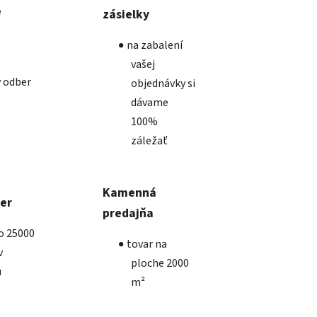
é
zásielky
na zabalení
vašej
 odber
objednávky si
dávame
100%
záležať
Kamenná
ber
predajňa
ko 25000
tovar na
v
ploche 2000
u
m²