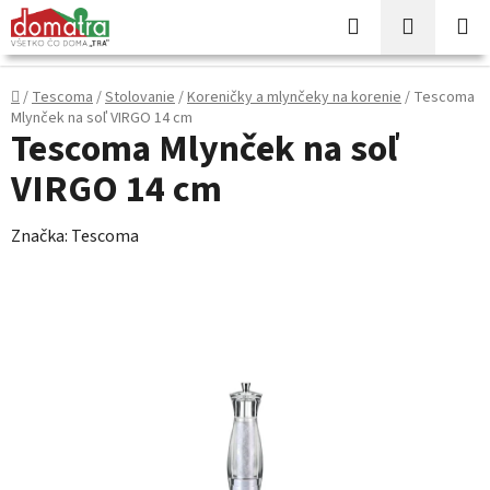
Prejsť
Hľadať
NÁKUP
na
KOŠÍK
obsah
Domov
/
Tescoma
/
Stolovanie
/
Koreničky a mlynčeky na korenie
/
Tescoma
Mlynček na soľ VIRGO 14 cm
Tescoma Mlynček na soľ
VIRGO 14 cm
Značka:
Tescoma