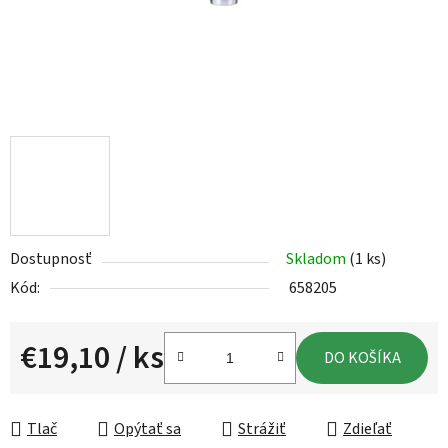
Dostupnosť
Skladom
(1 ks)
Kód:
658205
€19,10
/ ks
DO KOŠÍKA
Jednotková cena:
Tlač
Opýtať sa
Strážiť
Zdieľať