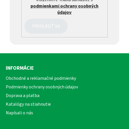
podmienkami ochrany osobných
údajov
PRIHLÁSIŤ SA
Z
á
INFORMÁCIE
p
ä
Obchodné a reklamačné podmienky
t
Podmienky ochrany osobných údajov
i
Doprava a platba
e
Katalógy na stiahnutie
Napísali o nás